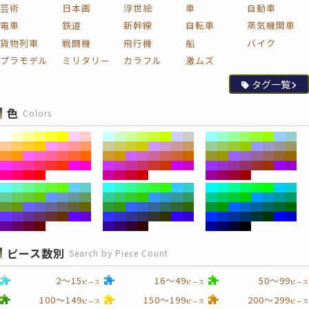
芸術
日本画
浮世絵
車
自動車
電車
鉄道
新幹線
自転車
蒸気機関車
貨物列車
戦闘機
飛行機
船
バイク
プラモデル
ミリタリー
カラフル
激ムズ
タグ一覧
色
Colors
ピース数別
Search by Piece Count
2～15
16～49
50～99
ピース
ピース
ピース
100～149
150～199
200～299
ピース
ピース
ピース