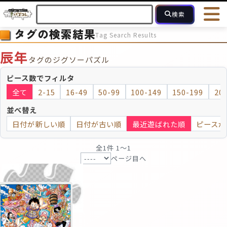
検索
タグの検索結果
Tag Search Results
HOME
会員登録
ログイン
ヘルプ
お問合せ
辰年
タグのジグソーパズル
フォローしている人のパズル
人気のパズル
最近投稿された
ピース数でフィルタ
全て
2-15
16-49
50-99
100-149
150-199
20
2～15
16～49
50～99
100
ピース数
並べ替え
日付が新しい順
日付が古い順
最近遊ばれた順
ピースが
モザイクのみ
モザイク
全1件 1〜1
ページ目へ