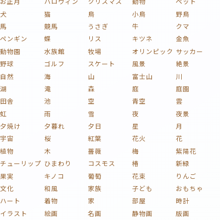
お正月
ハロウィン
クリスマス
動物
ペット
犬
猫
鳥
小鳥
野鳥
馬
競馬
うさぎ
牛
クマ
ペンギン
蝶
リス
キツネ
金魚
動物園
水族館
牧場
オリンピック
サッカー
野球
ゴルフ
スケート
風景
絶景
自然
海
山
富士山
川
湖
滝
森
庭
庭園
田舎
池
空
青空
雲
虹
雨
雪
夜
夜景
夕焼け
夕暮れ
夕日
星
月
宇宙
桜
紅葉
花火
花
植物
木
薔薇
梅
紫陽花
チューリップ
ひまわり
コスモス
椿
新緑
果実
キノコ
葡萄
花束
りんご
文化
和風
家族
子ども
おもちゃ
ハート
着物
家
部屋
時計
イラスト
絵画
名画
静物画
版画