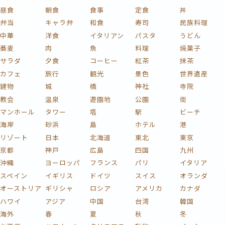
昼食
朝食
食事
定食
丼
弁当
キャラ弁
和食
寿司
民族料理
中華
洋食
イタリアン
パスタ
うどん
蕎麦
肉
魚
料理
焼菓子
サラダ
夕食
コーヒー
紅茶
抹茶
カフェ
旅行
観光
景色
世界遺産
建物
城
橋
神社
寺院
教会
温泉
遊園地
公園
街
マンホール
タワー
塔
駅
ビーチ
海岸
砂浜
島
ホテル
港
リゾート
日本
北海道
東北
東京
京都
神戸
広島
四国
九州
沖縄
ヨーロッパ
フランス
パリ
イタリア
スペイン
イギリス
ドイツ
スイス
オランダ
オーストリア
ギリシャ
ロシア
アメリカ
カナダ
ハワイ
アジア
中国
台湾
韓国
海外
春
夏
秋
冬