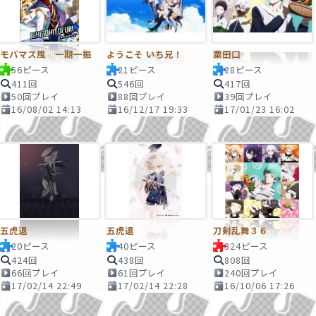
モバマス風 一期一振
ようこそ いち兄！
粟田口
56ピース
21ピース
28ピース
411回
546回
417回
50回プレイ
88回プレイ
39回プレイ
16/08/02 14:13
16/12/17 19:33
17/01/23 16:02
五虎退
五虎退
刀剣乱舞３６
20ピース
40ピース
324ピース
424回
438回
808回
66回プレイ
61回プレイ
240回プレイ
17/02/14 22:49
17/02/14 22:28
16/10/06 17:26