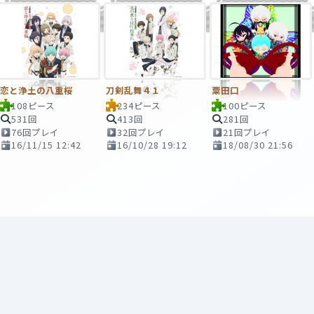
恋と浄土の八重桜
刀剣乱舞４１
粟田口
108ピース
234ピース
100ピース
531回
413回
281回
76回プレイ
32回プレイ
21回プレイ
16/11/15 12:42
16/10/28 19:12
18/08/30 21:56