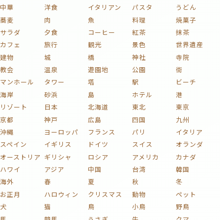
中華
洋食
イタリアン
パスタ
うどん
蕎麦
肉
魚
料理
焼菓子
サラダ
夕食
コーヒー
紅茶
抹茶
カフェ
旅行
観光
景色
世界遺産
建物
城
橋
神社
寺院
教会
温泉
遊園地
公園
街
マンホール
タワー
塔
駅
ビーチ
海岸
砂浜
島
ホテル
港
リゾート
日本
北海道
東北
東京
京都
神戸
広島
四国
九州
沖縄
ヨーロッパ
フランス
パリ
イタリア
スペイン
イギリス
ドイツ
スイス
オランダ
オーストリア
ギリシャ
ロシア
アメリカ
カナダ
ハワイ
アジア
中国
台湾
韓国
海外
春
夏
秋
冬
お正月
ハロウィン
クリスマス
動物
ペット
犬
猫
鳥
小鳥
野鳥
馬
競馬
うさぎ
牛
クマ