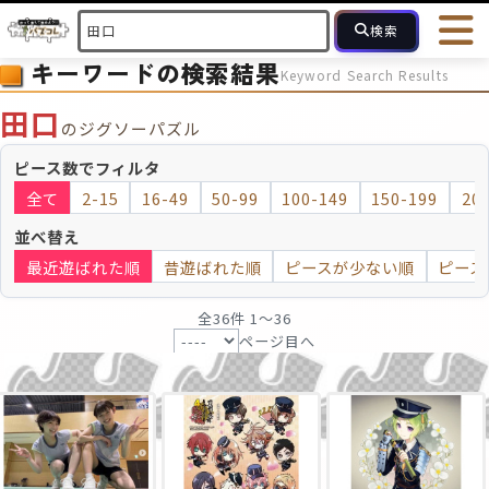
検索
キーワードの検索結果
Keyword Search Results
HOME
会員登録
ログイン
ヘルプ
お問合せ
田口
のジグソーパズル
フォローしている人のパズル
人気のパズル
最近投稿された
ピース数でフィルタ
全て
2-15
16-49
50-99
100-149
150-199
20
2～15
16～49
50～99
100
ピース数
並べ替え
最近遊ばれた順
昔遊ばれた順
ピースが少ない順
ピース
モザイクのみ
モザイク
全36件 1〜36
ページ目へ