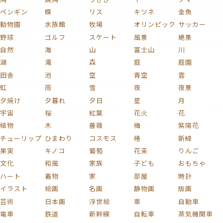
ペンギン
蝶
リス
キツネ
金魚
動物園
水族館
牧場
オリンピック
サッカー
野球
ゴルフ
スケート
風景
絶景
自然
海
山
富士山
川
湖
滝
森
庭
庭園
田舎
池
空
青空
雲
虹
雨
雪
夜
夜景
夕焼け
夕暮れ
夕日
星
月
宇宙
桜
紅葉
花火
花
植物
木
薔薇
梅
紫陽花
チューリップ
ひまわり
コスモス
椿
新緑
果実
キノコ
葡萄
花束
りんご
文化
和風
家族
子ども
おもちゃ
ハート
着物
家
部屋
時計
イラスト
絵画
名画
静物画
版画
芸術
日本画
浮世絵
車
自動車
電車
鉄道
新幹線
自転車
蒸気機関車