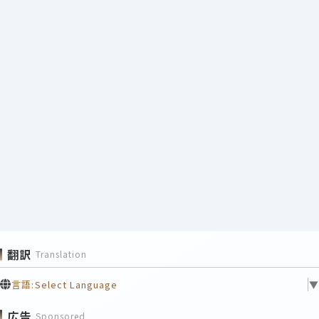
翻訳
Translation
言語:
Select Language
▼
広告
Sponsored