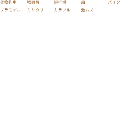
貨物列車
戦闘機
飛行機
船
バイク
プラモデル
ミリタリー
カラフル
激ムズ
タグ一覧
色
Colors
ピース数別
Search by Piece Count
2～15
16～49
50～99
ピース
ピース
ピース
100～149
150～199
200～299
ピース
ピース
ピース
300～399
400～450
ピース
ピース
最近の検索
Recent Searches