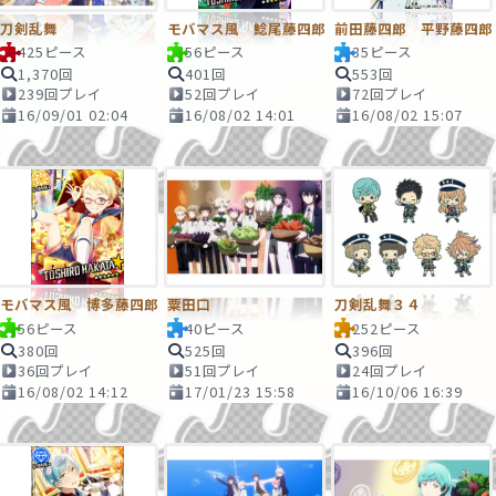
刀剣乱舞
モバマス風 鯰尾藤四郎
前田藤四郎 平野藤四郎
425ピース
56ピース
35ピース
1,370回
401回
553回
239回プレイ
52回プレイ
72回プレイ
16/09/01 02:04
16/08/02 14:01
16/08/02 15:07
モバマス風 博多藤四郎
粟田口
刀剣乱舞３４
56ピース
40ピース
252ピース
380回
525回
396回
36回プレイ
51回プレイ
24回プレイ
16/08/02 14:12
17/01/23 15:58
16/10/06 16:39