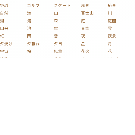
野球
ゴルフ
スケート
風景
絶景
自然
海
山
富士山
川
湖
滝
森
庭
庭園
田舎
池
空
青空
雲
虹
雨
雪
夜
夜景
夕焼け
夕暮れ
夕日
星
月
宇宙
桜
紅葉
花火
花
植物
木
薔薇
梅
紫陽花
チューリップ
ひまわり
コスモス
椿
新緑
果実
キノコ
葡萄
花束
りんご
文化
和風
家族
子ども
おもちゃ
ハート
着物
家
部屋
時計
イラスト
絵画
名画
静物画
版画
芸術
日本画
浮世絵
車
自動車
電車
鉄道
新幹線
自転車
蒸気機関車
貨物列車
戦闘機
飛行機
船
バイク
プラモデル
ミリタリー
カラフル
激ムズ