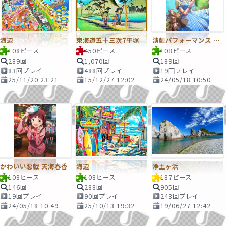
海辺
東海道五十三次7平塚
演劇パフォーマンス 天海春香
108ピース
450ピース
108ピース
289回
1,070回
189回
83回プレイ
488回プレイ
19回プレイ
25/11/20 23:21
15/12/27 12:02
24/05/18 10:50
かわいい悪戯 天海春香
海辺
浄土ヶ浜
108ピース
108ピース
187ピース
146回
288回
905回
19回プレイ
90回プレイ
243回プレイ
24/05/18 10:49
25/10/13 19:32
19/06/27 12:42