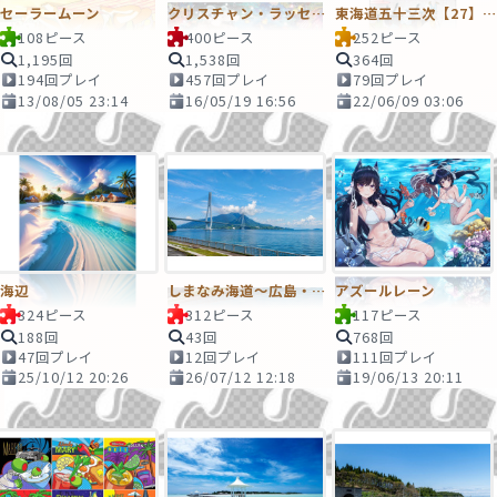
セーラームーン
クリスチャン・ラッセン（イルカ）
東海道五十三次【27】掛川
108ピース
400ピース
252ピース
1,195回
1,538回
364回
194回プレイ
457回プレイ
79回プレイ
13/08/05 23:14
16/05/19 16:56
22/06/09 03:06
海辺
しまなみ海道～広島・愛媛～
アズールレーン
324ピース
312ピース
117ピース
188回
43回
768回
47回プレイ
12回プレイ
111回プレイ
25/10/12 20:26
26/07/12 12:18
19/06/13 20:11