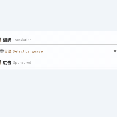
翻訳
Translation
言語:
Select Language
▼
広告
Sponsored