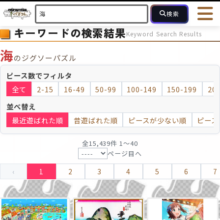
検索
キーワードの検索結果
Keyword Search Results
HOME
会員登録
ログイン
ヘルプ
お問合せ
海
のジグソーパズル
フォローしている人のパズル
人気のパズル
最近投稿された
ピース数でフィルタ
全て
2-15
16-49
50-99
100-149
150-199
20
2～15
16～49
50～99
100
ピース数
並べ替え
最近遊ばれた順
昔遊ばれた順
ピースが少ない順
ピース
モザイクのみ
モザイク
全15,439件 1〜40
ページ目へ
‹
1
2
3
4
5
6
7