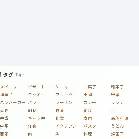
タグ
Tags
スイーツ
デザート
ケーキ
お菓子
和菓子
洋菓子
クッキー
フルーツ
果物
野菜
ハンバーガー
パン
ラーメン
カレー
ランチ
昼食
朝食
食事
定食
丼
弁当
キャラ弁
和食
寿司
民族料理
中華
洋食
イタリアン
パスタ
うどん
蕎麦
肉
魚
料理
焼菓子