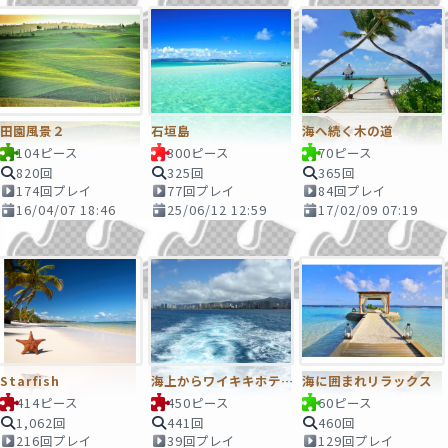
田園風景２
石垣島
海へ続く木の道
104ピース
300ピース
70ピース
820回
325回
365回
174回プレイ
77回プレイ
84回プレイ
16/04/07 18:46
25/06/12 12:59
17/02/09 07:19
Starfish
海上からワイキキホテル群を眺める
海に囲まれリラックス
414ピース
450ピース
60ピース
1,062回
441回
460回
216回プレイ
39回プレイ
129回プレイ