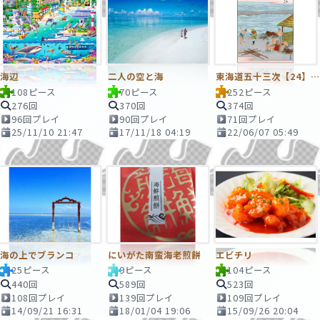
海辺
二人の空と海
東海道五十三次【24】島田
108ピース
70ピース
252ピース
276回
370回
374回
96回プレイ
90回プレイ
71回プレイ
25/11/10 21:47
17/11/18 04:19
22/06/07 05:49
海の上でブランコ
にいがた南蛮海老煎餅
エビチリ
25ピース
9ピース
104ピース
440回
589回
523回
108回プレイ
139回プレイ
109回プレイ
14/09/21 16:31
18/01/04 19:06
15/09/26 20:04