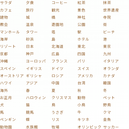
サラダ
夕食
コーヒー
紅茶
抹茶
カフェ
旅行
観光
景色
世界遺産
建物
城
橋
神社
寺院
教会
温泉
遊園地
公園
街
マンホール
タワー
塔
駅
ビーチ
海岸
砂浜
島
ホテル
港
リゾート
日本
北海道
東北
東京
京都
神戸
広島
四国
九州
沖縄
ヨーロッパ
フランス
パリ
イタリア
スペイン
イギリス
ドイツ
スイス
オランダ
オーストリア
ギリシャ
ロシア
アメリカ
カナダ
ハワイ
アジア
中国
台湾
韓国
海外
春
夏
秋
冬
お正月
ハロウィン
クリスマス
動物
ペット
犬
猫
鳥
小鳥
野鳥
馬
競馬
うさぎ
牛
クマ
ペンギン
蝶
リス
キツネ
金魚
動物園
水族館
牧場
オリンピック
サッカー