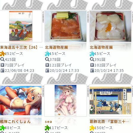
東海道五十三次【26】日坂
北海道物産展
北海道物産展
252ピース
15ピース
15ピース
415回
378回
391回
71回プレイ
121回プレイ
102回プレイ
22/06/08 04:23
20/10/24 17:33
20/10/24 17:35
艦隊これくしょん
sea
葛飾北斎 「富嶽三十六景 東海道吉田」(とうかいどうよしだ)
88ピース
117ピース
150ピース