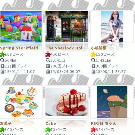
Spring Storkfield
The Sherlock Holmes Museum
小嶋陽菜
108ピース
450ピース
150ピース
564回
2,041回
1,432回
121回プレイ
796回プレイ
360回プレイ
19/01/14 11:07
15/03/24 06:07
15/08/11 23:27
お菓子
Cake
KIRIMIちゃん
100ピース
70ピース
324ピース