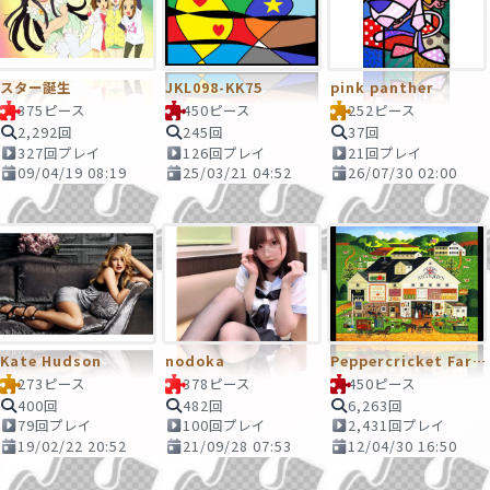
スター誕生
JKL098-KK75
pink panther
375ピース
450ピース
252ピース
2,292回
245回
37回
327回プレイ
126回プレイ
21回プレイ
09/04/19 08:19
25/03/21 04:52
26/07/30 02:00
Kate Hudson
nodoka
Peppercricket Farms
273ピース
378ピース
450ピース
400回
482回
6,263回
79回プレイ
100回プレイ
2,431回プレイ
19/02/22 20:52
21/09/28 07:53
12/04/30 16:50