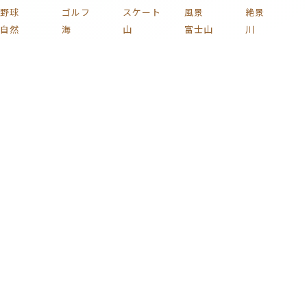
野球
ゴルフ
スケート
風景
絶景
自然
海
山
富士山
川
湖
滝
森
庭
庭園
田舎
池
空
青空
雲
虹
雨
雪
夜
夜景
夕焼け
夕暮れ
夕日
星
月
宇宙
桜
紅葉
花火
花
植物
木
薔薇
梅
紫陽花
チューリップ
ひまわり
コスモス
椿
新緑
果実
キノコ
葡萄
花束
りんご
文化
和風
家族
子ども
おもちゃ
ハート
着物
家
部屋
時計
イラスト
絵画
名画
静物画
版画
芸術
日本画
浮世絵
車
自動車
電車
鉄道
新幹線
自転車
蒸気機関車
貨物列車
戦闘機
飛行機
船
バイク
プラモデル
ミリタリー
カラフル
激ムズ