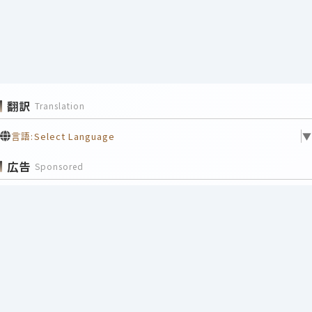
翻訳
Translation
言語:
Select Language
▼
広告
Sponsored