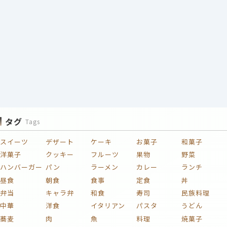
タグ
Tags
スイーツ
デザート
ケーキ
お菓子
和菓子
洋菓子
クッキー
フルーツ
果物
野菜
ハンバーガー
パン
ラーメン
カレー
ランチ
昼食
朝食
食事
定食
丼
弁当
キャラ弁
和食
寿司
民族料理
中華
洋食
イタリアン
パスタ
うどん
蕎麦
肉
魚
料理
焼菓子