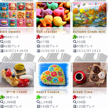
knit sweets
fish cracker
Autumn Creek mill
450ピース
450ピース
108ピース
93回
877回
302回
61回プレイ
191回プレイ
97回プレイ
26/07/14 16:59
13/03/30 11:00
23/11/07 14:13
ケーキ☆CAKE
Heart Cookie
Break Time
108ピース
80ピース
450ピース
1,068回
1,390回
598回
445回プレイ
543回プレイ
135回プレイ