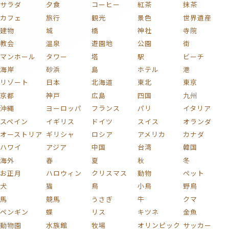
サラダ
夕食
コーヒー
紅茶
抹茶
カフェ
旅行
観光
景色
世界遺産
建物
城
橋
神社
寺院
教会
温泉
遊園地
公園
街
マンホール
タワー
塔
駅
ビーチ
海岸
砂浜
島
ホテル
港
リゾート
日本
北海道
東北
東京
京都
神戸
広島
四国
九州
沖縄
ヨーロッパ
フランス
パリ
イタリア
スペイン
イギリス
ドイツ
スイス
オランダ
オーストリア
ギリシャ
ロシア
アメリカ
カナダ
ハワイ
アジア
中国
台湾
韓国
海外
春
夏
秋
冬
お正月
ハロウィン
クリスマス
動物
ペット
犬
猫
鳥
小鳥
野鳥
馬
競馬
うさぎ
牛
クマ
ペンギン
蝶
リス
キツネ
金魚
動物園
水族館
牧場
オリンピック
サッカー