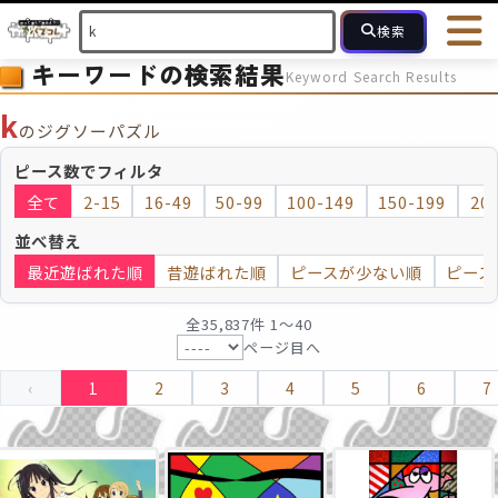
検索
キーワードの検索結果
Keyword Search Results
HOME
会員登録
ログイン
ヘルプ
お問合せ
k
のジグソーパズル
フォローしている人のパズル
人気のパズル
最近投稿された
ピース数でフィルタ
全て
2-15
16-49
50-99
100-149
150-199
20
2～15
16～49
50～99
100
ピース数
並べ替え
最近遊ばれた順
昔遊ばれた順
ピースが少ない順
ピース
モザイクのみ
モザイク
全35,837件 1〜40
ページ目へ
‹
1
2
3
4
5
6
7