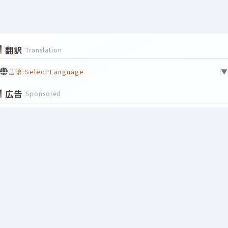
翻訳
Translation
言語:
Select Language
▼
広告
Sponsored