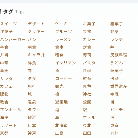
タグ
Tags
スイーツ
デザート
ケーキ
お菓子
和菓子
洋菓子
クッキー
フルーツ
果物
野菜
ハンバーガー
パン
ラーメン
カレー
ランチ
昼食
朝食
食事
定食
丼
弁当
キャラ弁
和食
寿司
民族料理
中華
洋食
イタリアン
パスタ
うどん
蕎麦
肉
魚
料理
焼菓子
サラダ
夕食
コーヒー
紅茶
抹茶
カフェ
旅行
観光
景色
世界遺産
建物
城
橋
神社
寺院
教会
温泉
遊園地
公園
街
マンホール
タワー
塔
駅
ビーチ
海岸
砂浜
島
ホテル
港
リゾート
日本
北海道
東北
東京
京都
神戸
広島
四国
九州