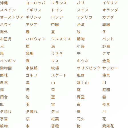
沖縄
ヨーロッパ
フランス
パリ
イタリア
スペイン
イギリス
ドイツ
スイス
オランダ
オーストリア
ギリシャ
ロシア
アメリカ
カナダ
ハワイ
アジア
中国
台湾
韓国
海外
春
夏
秋
冬
お正月
ハロウィン
クリスマス
動物
ペット
犬
猫
鳥
小鳥
野鳥
馬
競馬
うさぎ
牛
クマ
ペンギン
蝶
リス
キツネ
金魚
動物園
水族館
牧場
オリンピック
サッカー
野球
ゴルフ
スケート
風景
絶景
自然
海
山
富士山
川
湖
滝
森
庭
庭園
田舎
池
空
青空
雲
虹
雨
雪
夜
夜景
夕焼け
夕暮れ
夕日
星
月
宇宙
桜
紅葉
花火
花
植物
木
薔薇
梅
紫陽花