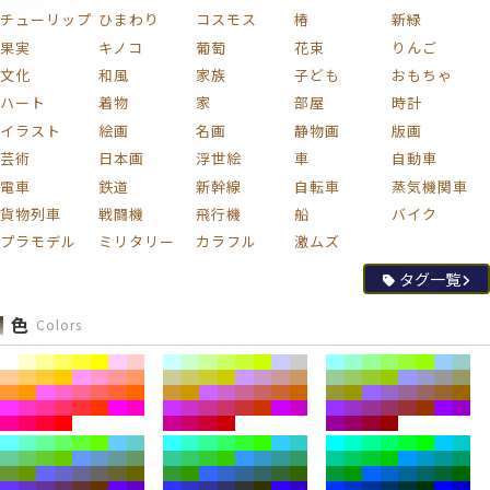
チューリップ
ひまわり
コスモス
椿
新緑
果実
キノコ
葡萄
花束
りんご
文化
和風
家族
子ども
おもちゃ
ハート
着物
家
部屋
時計
イラスト
絵画
名画
静物画
版画
芸術
日本画
浮世絵
車
自動車
電車
鉄道
新幹線
自転車
蒸気機関車
貨物列車
戦闘機
飛行機
船
バイク
プラモデル
ミリタリー
カラフル
激ムズ
タグ一覧
色
Colors