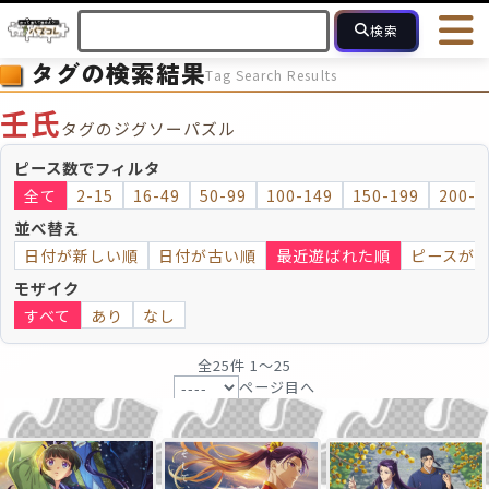
検索
タグの検索結果
Tag Search Results
HOME
会員登録
ログイン
ヘルプ
お問合せ
壬氏
タグのジグソーパズル
フォローしている人のパズル
人気のパズル
最近投稿された
ピース数でフィルタ
全て
2-15
16-49
50-99
100-149
150-199
200-2
2～15
16～49
50～99
100
ピース数
並べ替え
日付が新しい順
日付が古い順
最近遊ばれた順
ピースが
モザイクのみ
モザイク
モザイク
すべて
あり
なし
全25件 1〜25
ページ目へ