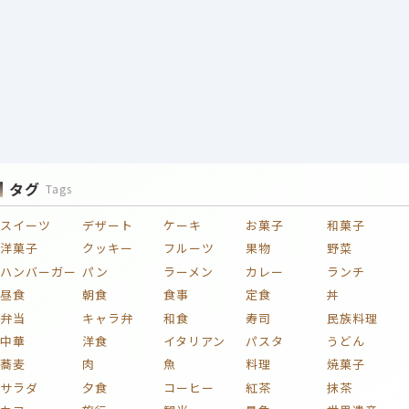
タグ
Tags
スイーツ
デザート
ケーキ
お菓子
和菓子
洋菓子
クッキー
フルーツ
果物
野菜
ハンバーガー
パン
ラーメン
カレー
ランチ
昼食
朝食
食事
定食
丼
弁当
キャラ弁
和食
寿司
民族料理
中華
洋食
イタリアン
パスタ
うどん
蕎麦
肉
魚
料理
焼菓子
サラダ
夕食
コーヒー
紅茶
抹茶