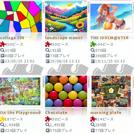
collage 398
landscape mountain spring abstract
THE IDOLM@STER CINDERELLA GIRLS
450ピース
450ピース
104ピース
314回
191回
970回
80回プレイ
73回プレイ
266回プレイ
23/05/25 23:02
25/06/18 13:32
19/11/25 03:33
On the Playground
Chocolate
morning plate
187ピース
450ピース
414ピース
1,438回
1,491回
280回
324回プレイ
575回プレイ
77回プレイ