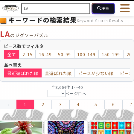
検索
キーワードの検索結果
Keyword Search Results
HOME
会員登録
ログイン
ヘルプ
お問合せ
LA
のジグソーパズル
フォローしている人のパズル
人気のパズル
最近投稿された
ピース数でフィルタ
全て
2-15
16-49
50-99
100-149
150-199
20
2～15
16～49
50～99
100
ピース数
並べ替え
最近遊ばれた順
昔遊ばれた順
ピースが少ない順
ピース
モザイクのみ
モザイク
全8,664件 1〜40
ページ目へ
‹
1
2
3
4
5
6
7