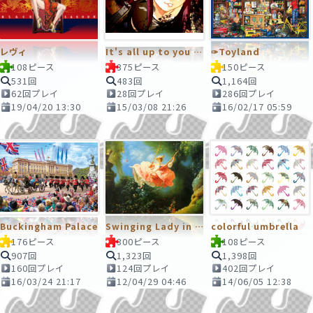
レヴィ
It's all up to you No one lives forever.
✑Toyland
108ピース
375ピース
150ピース
531回
483回
1,164回
62回プレイ
28回プレイ
286回プレイ
19/04/20 13:30
15/03/08 21:26
16/02/17 05:59
Buckingham Palace
Swinging Lady in Pink
colorful umbrella
176ピース
300ピース
108ピース
907回
1,323回
1,398回
160回プレイ
124回プレイ
402回プレイ
16/03/24 21:17
12/04/29 04:46
14/06/05 12:38