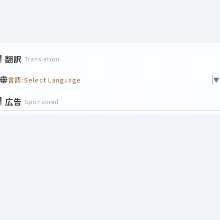
翻訳
Translation
言語:
Select Language
▼
広告
Sponsored