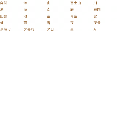
自然
海
山
富士山
川
湖
滝
森
庭
庭園
田舎
池
空
青空
雲
虹
雨
雪
夜
夜景
夕焼け
夕暮れ
夕日
星
月
宇宙
桜
紅葉
花火
花
植物
木
薔薇
梅
紫陽花
チューリップ
ひまわり
コスモス
椿
新緑
果実
キノコ
葡萄
花束
りんご
文化
和風
家族
子ども
おもちゃ
ハート
着物
家
部屋
時計
イラスト
絵画
名画
静物画
版画
芸術
日本画
浮世絵
車
自動車
電車
鉄道
新幹線
自転車
蒸気機関車
貨物列車
戦闘機
飛行機
船
バイク
プラモデル
ミリタリー
カラフル
激ムズ
タグ一覧