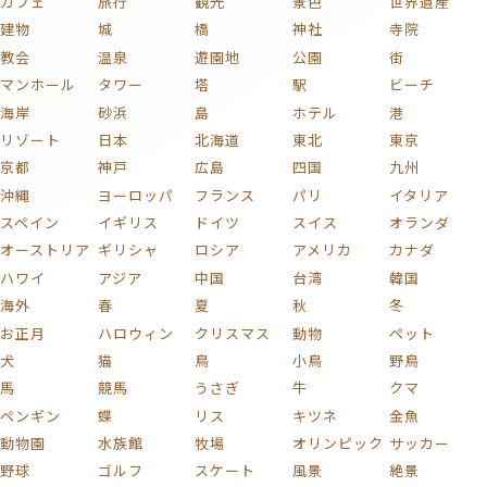
カフェ
旅行
観光
景色
世界遺産
建物
城
橋
神社
寺院
教会
温泉
遊園地
公園
街
マンホール
タワー
塔
駅
ビーチ
海岸
砂浜
島
ホテル
港
リゾート
日本
北海道
東北
東京
京都
神戸
広島
四国
九州
沖縄
ヨーロッパ
フランス
パリ
イタリア
スペイン
イギリス
ドイツ
スイス
オランダ
オーストリア
ギリシャ
ロシア
アメリカ
カナダ
ハワイ
アジア
中国
台湾
韓国
海外
春
夏
秋
冬
お正月
ハロウィン
クリスマス
動物
ペット
犬
猫
鳥
小鳥
野鳥
馬
競馬
うさぎ
牛
クマ
ペンギン
蝶
リス
キツネ
金魚
動物園
水族館
牧場
オリンピック
サッカー
野球
ゴルフ
スケート
風景
絶景