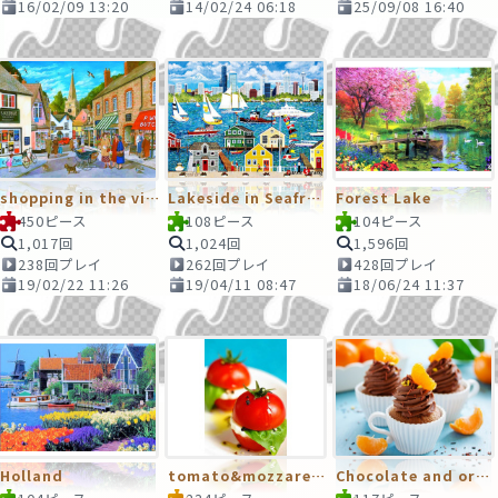
16/02/09 13:20
14/02/24 06:18
25/09/08 16:40
shopping in the village square
Lakeside in Seafront
Forest Lake
450ピース
108ピース
104ピース
1,017回
1,024回
1,596回
238回プレイ
262回プレイ
428回プレイ
19/02/22 11:26
19/04/11 08:47
18/06/24 11:37
Holland
tomato&mozzarella
Chocolate and orange