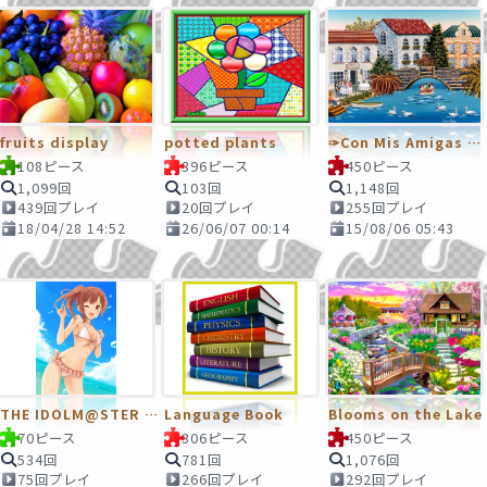
fruits display
potted plants
✑Con Mis Amigas En Brujas
108ピース
396ピース
450ピース
1,099回
103回
1,148回
439回プレイ
20回プレイ
255回プレイ
18/04/28 14:52
26/06/07 00:14
15/08/06 05:43
THE IDOLM@STER CINDERELLA GIRLS
Language Book
Blooms on the Lake
70ピース
306ピース
450ピース
534回
781回
1,076回
75回プレイ
266回プレイ
292回プレイ