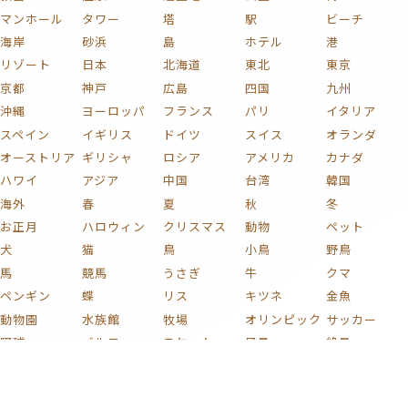
マンホール
タワー
塔
駅
ビーチ
海岸
砂浜
島
ホテル
港
リゾート
日本
北海道
東北
東京
京都
神戸
広島
四国
九州
沖縄
ヨーロッパ
フランス
パリ
イタリア
スペイン
イギリス
ドイツ
スイス
オランダ
オーストリア
ギリシャ
ロシア
アメリカ
カナダ
ハワイ
アジア
中国
台湾
韓国
海外
春
夏
秋
冬
お正月
ハロウィン
クリスマス
動物
ペット
犬
猫
鳥
小鳥
野鳥
馬
競馬
うさぎ
牛
クマ
ペンギン
蝶
リス
キツネ
金魚
動物園
水族館
牧場
オリンピック
サッカー
野球
ゴルフ
スケート
風景
絶景
自然
海
山
富士山
川
湖
滝
森
庭
庭園