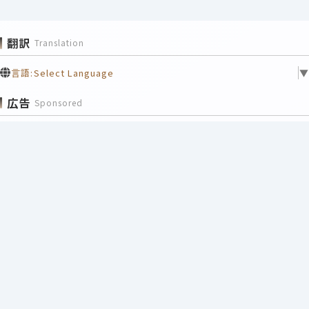
翻訳
Translation
言語:
Select Language
▼
広告
Sponsored