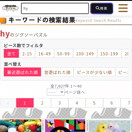
検索
キーワードの検索結果
Keyword Search Results
HOME
会員登録
ログイン
ヘルプ
お問合せ
hy
のジグソーパズル
フォローしている人のパズル
人気のパズル
最近投稿された
ピース数でフィルタ
全て
2-15
16-49
50-99
100-149
150-199
20
2～15
16～49
50～99
100
ピース数
並べ替え
最近遊ばれた順
昔遊ばれた順
ピースが少ない順
ピース
モザイクのみ
モザイク
全7,627件 1〜40
ページ目へ
‹
1
2
3
4
5
6
7