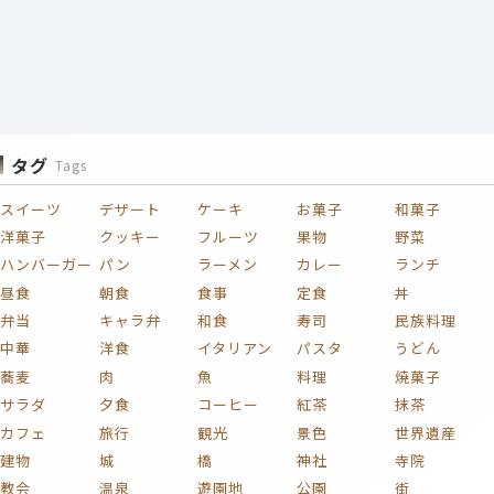
タグ
Tags
スイーツ
デザート
ケーキ
お菓子
和菓子
洋菓子
クッキー
フルーツ
果物
野菜
ハンバーガー
パン
ラーメン
カレー
ランチ
昼食
朝食
食事
定食
丼
弁当
キャラ弁
和食
寿司
民族料理
中華
洋食
イタリアン
パスタ
うどん
蕎麦
肉
魚
料理
焼菓子
サラダ
夕食
コーヒー
紅茶
抹茶
カフェ
旅行
観光
景色
世界遺産
建物
城
橋
神社
寺院
教会
温泉
遊園地
公園
街