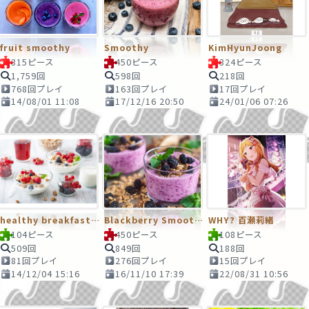
fruit smoothy
Smoothy
KimHyunJoong
315ピース
450ピース
324ピース
1,759回
598回
218回
768回プレイ
163回プレイ
17回プレイ
14/08/01 11:08
17/12/16 20:50
24/01/06 07:26
healthy breakfast with yogurt and granola
Blackberry Smoothy
WHY? 百瀬莉緒
104ピース
450ピース
108ピース
509回
849回
188回
81回プレイ
276回プレイ
15回プレイ
14/12/04 15:16
16/11/10 17:39
22/08/31 10:56