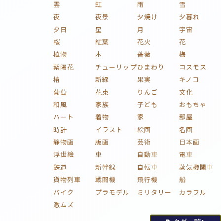
雲
虹
雨
雪
夜
夜景
夕焼け
夕暮れ
夕日
星
月
宇宙
桜
紅葉
花火
花
植物
木
薔薇
梅
紫陽花
チューリップ
ひまわり
コスモス
椿
新緑
果実
キノコ
葡萄
花束
りんご
文化
和風
家族
子ども
おもちゃ
ハート
着物
家
部屋
時計
イラスト
絵画
名画
静物画
版画
芸術
日本画
浮世絵
車
自動車
電車
鉄道
新幹線
自転車
蒸気機関車
貨物列車
戦闘機
飛行機
船
バイク
プラモデル
ミリタリー
カラフル
激ムズ