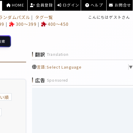
HOME
会員登録
ログイン
ヘルプ
お問合せ
ランダムパズル
タグ一覧
こんにちはゲストさん
99
300～399
400～450
検索
翻訳
Translation
言語:
Select Language
▼
広告
Sponsored
い順