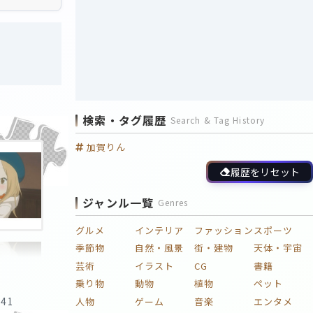
検索・タグ履歴
Search & Tag History
加賀りん
履歴をリセット
ジャンル一覧
Genres
グルメ
インテリア
ファッション
スポーツ
季節物
自然・風景
街・建物
天体・宇宙
芸術
イラスト
CG
書籍
乗り物
動物
植物
ペット
:41
人物
ゲーム
音楽
エンタメ