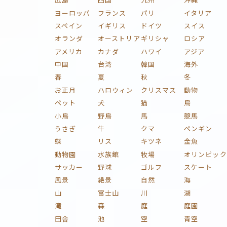
ヨーロッパ
フランス
パリ
イタリア
スペイン
イギリス
ドイツ
スイス
オランダ
オーストリア
ギリシャ
ロシア
アメリカ
カナダ
ハワイ
アジア
中国
台湾
韓国
海外
春
夏
秋
冬
お正月
ハロウィン
クリスマス
動物
ペット
犬
猫
鳥
小鳥
野鳥
馬
競馬
うさぎ
牛
クマ
ペンギン
蝶
リス
キツネ
金魚
動物園
水族館
牧場
オリンピック
サッカー
野球
ゴルフ
スケート
風景
絶景
自然
海
山
富士山
川
湖
滝
森
庭
庭園
田舎
池
空
青空