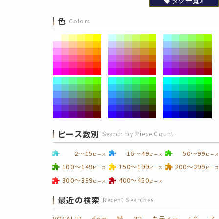
タグ一覧
色
Colors
ピース数別
Search by Piece Count
2～15
16～49
50～99
ピース
ピース
ピース
100～149
150～199
200～299
ピース
ピース
ピース
300～399
400～450
ピース
ピース
最近の検索
Recent Searches
VOCALID
dom
結
32
キティー
LO
ス