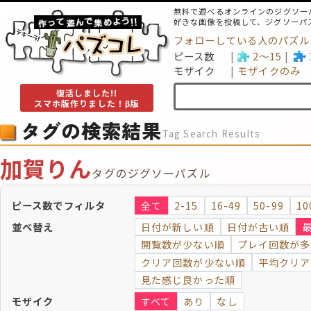
無料で遊べるオンラインのジグソー
好きな画像を投稿して、ジグソーパ
フォローしている人のパズル
ピース数
2～15
モザイク
モザイクのみ
復活しました!!
スマホ版作りました！β版
タグの検索結果
Tag Search Results
加賀りん
タグのジグソーパズル
ピース数でフィルタ
全て
2-15
16-49
50-99
10
並べ替え
日付が新しい順
日付が古い順
閲覧数が少ない順
プレイ回数が多
クリア回数が少ない順
平均クリア
見た感じ良かった順
モザイク
すべて
あり
なし