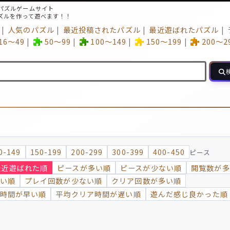
パズルゲームサイト
ズルを作って遊べます！！
人気のパズル
最近投稿されたパズル
最近遊ばれたパズル
16～49
50～99
100～149
150～199
200～2
0-149
150-199
200-299
300-399
400-450
ピース
最近遊ばれた順
ピースが多い順
ピースが少ない順
閲覧数が多
い順
プレイ回数が少ない順
クリア回数が多い順
時間が早い順
平均クリア時間が遅い順
遊んだ感じ良かった順