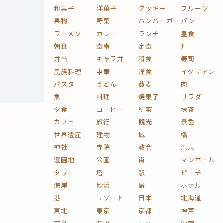
和菓子
洋菓子
クッキー
フルーツ
果物
野菜
ハンバーガー
パン
ラーメン
カレー
ランチ
昼食
朝食
食事
定食
丼
弁当
キャラ弁
和食
寿司
民族料理
中華
洋食
イタリアン
パスタ
うどん
蕎麦
肉
魚
料理
焼菓子
サラダ
夕食
コーヒー
紅茶
抹茶
カフェ
旅行
観光
景色
世界遺産
建物
城
橋
神社
寺院
教会
温泉
遊園地
公園
街
マンホール
タワー
塔
駅
ビーチ
海岸
砂浜
島
ホテル
港
リゾート
日本
北海道
東北
東京
京都
神戸
広島
四国
九州
沖縄