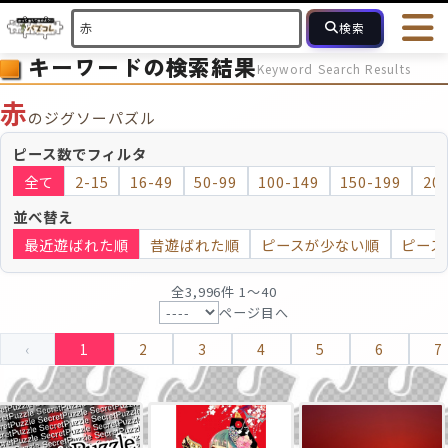
検索
キーワードの検索結果
Keyword Search Results
HOME
会員登録
ログイン
ヘルプ
お問合せ
赤
のジグソーパズル
フォローしている人のパズル
人気のパズル
最近投稿された
ピース数でフィルタ
全て
2-15
16-49
50-99
100-149
150-199
20
2～15
16～49
50～99
100
ピース数
並べ替え
最近遊ばれた順
昔遊ばれた順
ピースが少ない順
ピース
モザイクのみ
モザイク
全3,996件 1〜40
ページ目へ
‹
1
2
3
4
5
6
7