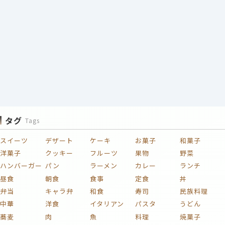
タグ
Tags
スイーツ
デザート
ケーキ
お菓子
和菓子
洋菓子
クッキー
フルーツ
果物
野菜
ハンバーガー
パン
ラーメン
カレー
ランチ
昼食
朝食
食事
定食
丼
弁当
キャラ弁
和食
寿司
民族料理
中華
洋食
イタリアン
パスタ
うどん
蕎麦
肉
魚
料理
焼菓子