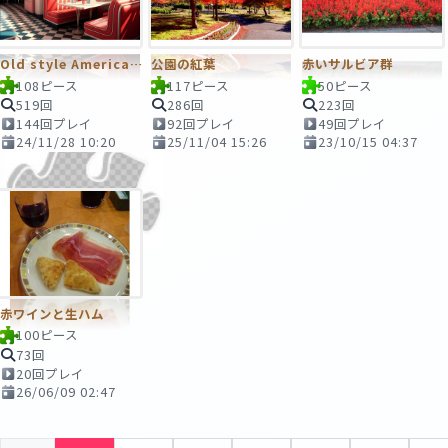
Old style American restaurant
公園の紅葉
赤いサルビア群
108ピース
117ピース
50ピース
519回
286回
223回
144回プレイ
92回プレイ
49回プレイ
24/11/28 10:20
25/11/04 15:26
23/10/15 04:37
赤ワインと生ハム
100ピース
73回
20回プレイ
26/06/09 02:47