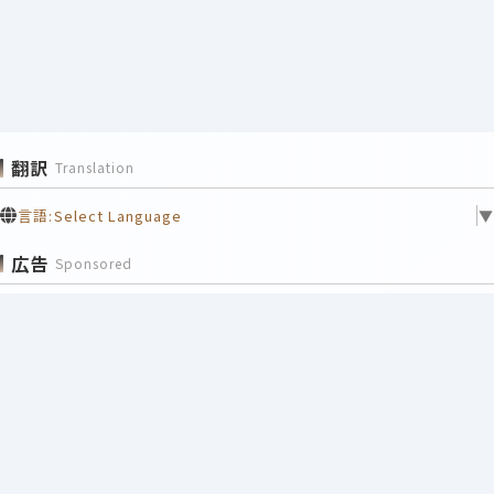
翻訳
Translation
言語:
Select Language
▼
広告
Sponsored