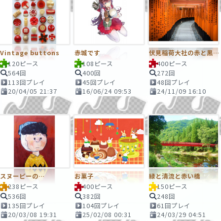
Vintage buttons
赤城です
伏見稲荷大社の赤と黒の世界 千本鳥居
120ピース
108ピース
400ピース
564回
400回
272回
113回プレイ
45回プレイ
48回プレイ
20/04/05 21:37
16/06/24 09:53
24/11/09 16:10
スヌーピーの…
お菓子
緑と清流と赤い橋
238ピース
400ピース
150ピース
536回
382回
248回
135回プレイ
104回プレイ
61回プレイ
20/03/08 19:31
25/02/08 00:31
24/03/29 04:51