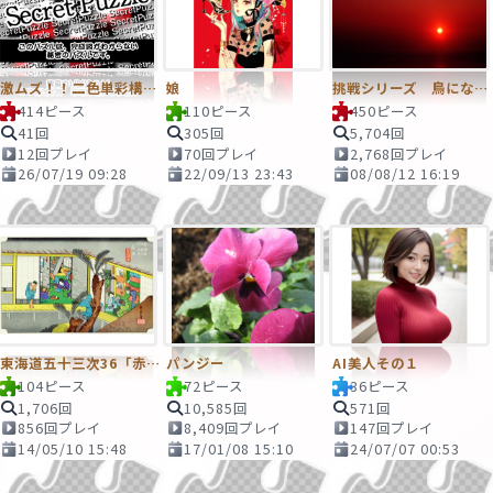
激ムズ！！二色単彩構図差赤色
娘
挑戦シリーズ 鳥になって空を飛びたい3
414ピース
110ピース
450ピース
41回
305回
5,704回
12回プレイ
70回プレイ
2,768回プレイ
26/07/19 09:28
22/09/13 23:43
08/08/12 16:19
東海道五十三次36「赤坂」
パンジー
AI美人その１
104ピース
72ピース
36ピース
1,706回
10,585回
571回
856回プレイ
8,409回プレイ
147回プレイ
14/05/10 15:48
17/01/08 15:10
24/07/07 00:53