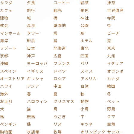
サラダ
夕食
コーヒー
紅茶
抹茶
カフェ
旅行
観光
景色
世界遺産
建物
城
橋
神社
寺院
教会
温泉
遊園地
公園
街
マンホール
タワー
塔
駅
ビーチ
海岸
砂浜
島
ホテル
港
リゾート
日本
北海道
東北
東京
京都
神戸
広島
四国
九州
沖縄
ヨーロッパ
フランス
パリ
イタリア
スペイン
イギリス
ドイツ
スイス
オランダ
オーストリア
ギリシャ
ロシア
アメリカ
カナダ
ハワイ
アジア
中国
台湾
韓国
海外
春
夏
秋
冬
お正月
ハロウィン
クリスマス
動物
ペット
犬
猫
鳥
小鳥
野鳥
馬
競馬
うさぎ
牛
クマ
ペンギン
蝶
リス
キツネ
金魚
動物園
水族館
牧場
オリンピック
サッカー