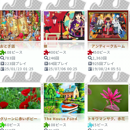
おとぎ話
娘
アンティークルーム
108ピース
400ピース
450ピース
783回
246回
2,363回
223回プレイ
64回プレイ
925回プレイ
25/01/23 01:25
25/07/06 00:25
19/08/24 05:51
グリーンに赤いポピー
The House Pond
トキワマンサク、赤花・9/20
50ピース
108ピース
15ピース