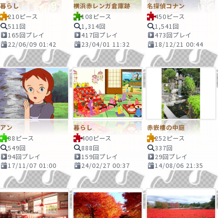
暮らし
横浜赤レンガ倉庫跡
名探偵コナン
210ピース
108ピース
450ピース
511回
1,314回
1,541回
165回プレイ
417回プレイ
473回プレイ
22/06/09 01:42
23/04/01 11:32
18/12/21 00:44
アン
暮らし
赤嵌樓の中庭
88ピース
400ピース
252ピース
549回
888回
337回
94回プレイ
159回プレイ
29回プレイ
17/11/07 01:00
24/02/27 00:37
14/08/06 21:35