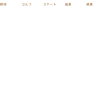
野球
ゴルフ
スケート
風景
絶景
自然
海
山
富士山
川
湖
滝
森
庭
庭園
田舎
池
空
青空
雲
虹
雨
雪
夜
夜景
夕焼け
夕暮れ
夕日
星
月
宇宙
桜
紅葉
花火
花
植物
木
薔薇
梅
紫陽花
チューリップ
ひまわり
コスモス
椿
新緑
果実
キノコ
葡萄
花束
りんご
文化
和風
家族
子ども
おもちゃ
ハート
着物
家
部屋
時計
イラスト
絵画
名画
静物画
版画
芸術
日本画
浮世絵
車
自動車
電車
鉄道
新幹線
自転車
蒸気機関車
貨物列車
戦闘機
飛行機
船
バイク
プラモデル
ミリタリー
カラフル
激ムズ