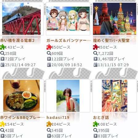
赤い橋を渡る電車2
ガールズ＆パンツァー 戦車道大作戦
煌めく聖ﾜｼﾘｰ大聖堂
143ピース
350ピース
450ピース
258回
609回
7,272回
72回プレイ
122回プレイ
3,467回プレイ
25/02/14 09:27
20/08/09 18:52
13/11/15 07:29
赤ワイン＆BBQプレート
hadasi719
おとぎ話
154ピース
204ピース
108ピース
42回
545回
395回
5回プレイ
63回プレイ
83回プレイ