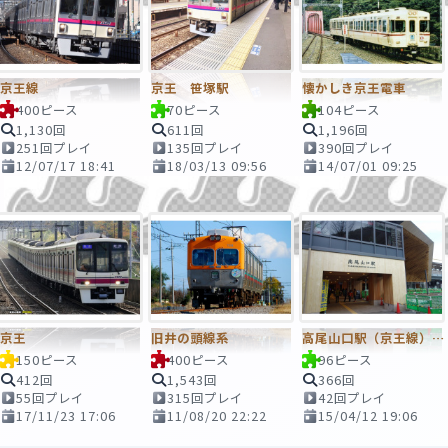
京王線
京王 笹塚駅
懐かしき京王電車
400ピース
70ピース
104ピース
1,130回
611回
1,196回
251回プレイ
135回プレイ
390回プレイ
12/07/17 18:41
18/03/13 09:56
14/07/01 09:25
京王
旧井の頭線系
高尾山口駅（京王線）がリニューアル！
150ピース
400ピース
96ピース
412回
1,543回
366回
55回プレイ
315回プレイ
42回プレイ
17/11/23 17:06
11/08/20 22:22
15/04/12 19:06