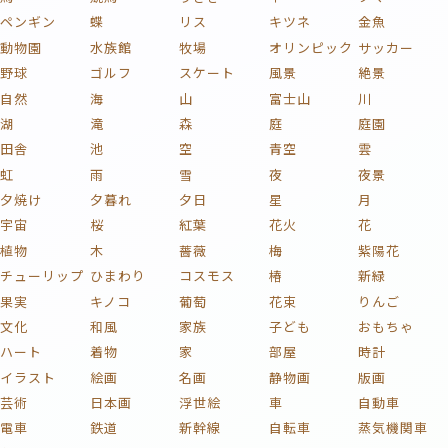
ペンギン
蝶
リス
キツネ
金魚
動物園
水族館
牧場
オリンピック
サッカー
野球
ゴルフ
スケート
風景
絶景
自然
海
山
富士山
川
湖
滝
森
庭
庭園
田舎
池
空
青空
雲
虹
雨
雪
夜
夜景
夕焼け
夕暮れ
夕日
星
月
宇宙
桜
紅葉
花火
花
植物
木
薔薇
梅
紫陽花
チューリップ
ひまわり
コスモス
椿
新緑
果実
キノコ
葡萄
花束
りんご
文化
和風
家族
子ども
おもちゃ
ハート
着物
家
部屋
時計
イラスト
絵画
名画
静物画
版画
芸術
日本画
浮世絵
車
自動車
電車
鉄道
新幹線
自転車
蒸気機関車