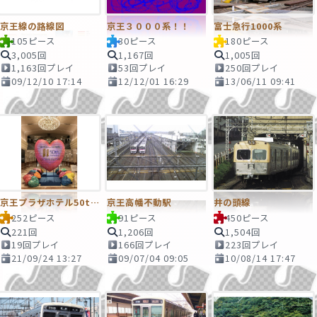
京王線の路線図
京王３０００系！！
富士急行1000系
105ピース
30ピース
180ピース
3,005回
1,167回
1,005回
1,163回プレイ
53回プレイ
250回プレイ
09/12/10 17:14
12/12/01 16:29
13/06/11 09:41
京王プラザホテル50th!!
京王高幡不動駅
井の頭線
252ピース
91ピース
450ピース
221回
1,206回
1,504回
19回プレイ
166回プレイ
223回プレイ
21/09/24 13:27
09/07/04 09:05
10/08/14 17:47