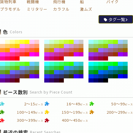
貨物列車
戦闘機
飛行機
船
バイク
プラモデル
ミリタリー
カラフル
激ムズ
タグ一覧
色
Colors
ピース数別
Search by Piece Count
2～15
16～49
50～99
ピース
ピース
ピース
100～149
150～199
200～299
ピース
ピース
ピース
300～399
400～450
ピース
ピース
最近の検索
Recent Searches