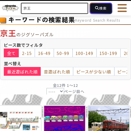
検索
キーワードの検索結果
Keyword Search Results
HOME
会員登録
ログイン
ヘルプ
お問合せ
京王
のジグソーパズル
フォローしている人のパズル
人気のパズル
最近投稿された
ピース数でフィルタ
全て
2-15
16-49
50-99
100-149
150-199
20
2～15
16～49
50～99
100
ピース数
並べ替え
最近遊ばれた順
昔遊ばれた順
ピースが少ない順
ピース
モザイクのみ
モザイク
全12件 1〜12
ページ目へ