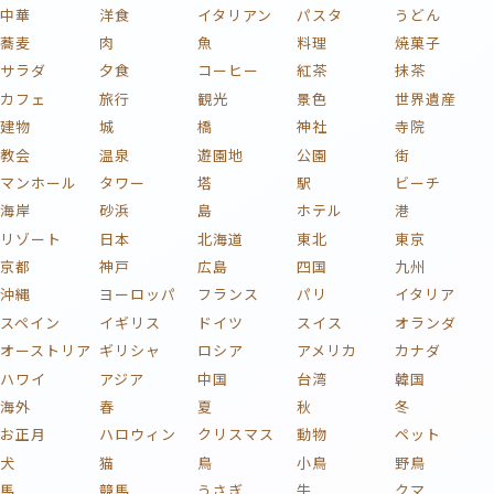
中華
洋食
イタリアン
パスタ
うどん
蕎麦
肉
魚
料理
焼菓子
サラダ
夕食
コーヒー
紅茶
抹茶
カフェ
旅行
観光
景色
世界遺産
建物
城
橋
神社
寺院
教会
温泉
遊園地
公園
街
マンホール
タワー
塔
駅
ビーチ
海岸
砂浜
島
ホテル
港
リゾート
日本
北海道
東北
東京
京都
神戸
広島
四国
九州
沖縄
ヨーロッパ
フランス
パリ
イタリア
スペイン
イギリス
ドイツ
スイス
オランダ
オーストリア
ギリシャ
ロシア
アメリカ
カナダ
ハワイ
アジア
中国
台湾
韓国
海外
春
夏
秋
冬
お正月
ハロウィン
クリスマス
動物
ペット
犬
猫
鳥
小鳥
野鳥
馬
競馬
うさぎ
牛
クマ