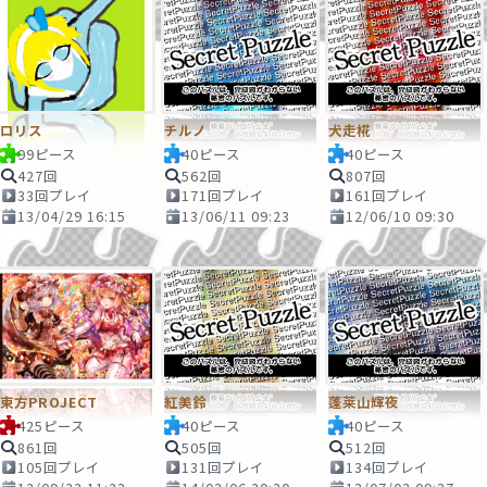
ロリス
チルノ
犬走椛
99ピース
40ピース
40ピース
427回
562回
807回
33回プレイ
171回プレイ
161回プレイ
13/04/29 16:15
13/06/11 09:23
12/06/10 09:30
東方PROJECT
紅美鈴
蓬莱山輝夜
425ピース
40ピース
40ピース
861回
505回
512回
105回プレイ
131回プレイ
134回プレイ