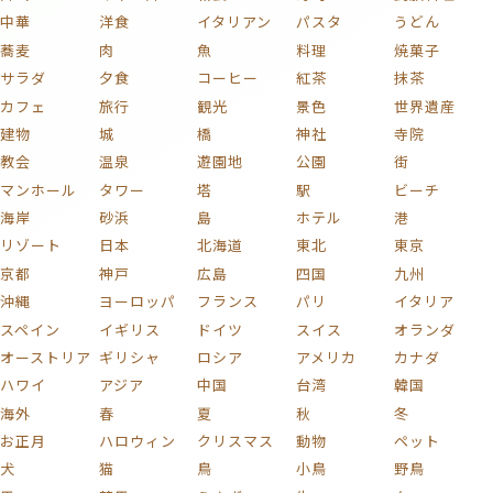
中華
洋食
イタリアン
パスタ
うどん
蕎麦
肉
魚
料理
焼菓子
サラダ
夕食
コーヒー
紅茶
抹茶
カフェ
旅行
観光
景色
世界遺産
建物
城
橋
神社
寺院
教会
温泉
遊園地
公園
街
マンホール
タワー
塔
駅
ビーチ
海岸
砂浜
島
ホテル
港
リゾート
日本
北海道
東北
東京
京都
神戸
広島
四国
九州
沖縄
ヨーロッパ
フランス
パリ
イタリア
スペイン
イギリス
ドイツ
スイス
オランダ
オーストリア
ギリシャ
ロシア
アメリカ
カナダ
ハワイ
アジア
中国
台湾
韓国
海外
春
夏
秋
冬
お正月
ハロウィン
クリスマス
動物
ペット
犬
猫
鳥
小鳥
野鳥