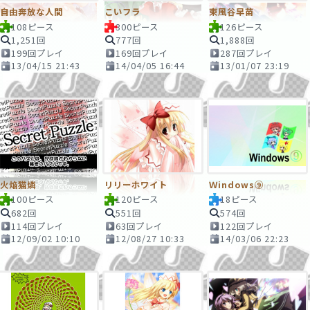
自由奔放な人間
こいフラ
東風谷早苗
108ピース
300ピース
126ピース
1,251回
777回
1,888回
199回プレイ
169回プレイ
287回プレイ
13/04/15 21:43
14/04/05 16:44
13/01/07 23:19
火焔猫燐
リリーホワイト
Ｗindows⑨
100ピース
120ピース
18ピース
682回
551回
574回
114回プレイ
63回プレイ
122回プレイ
12/09/02 10:10
12/08/27 10:33
14/03/06 22:23