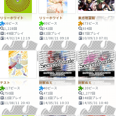
リリーホワイト
リリーホワイト
東方地霊殿
16ピース
80ピース
273ピース
1,228回
542回
934回
149回プレイ
82回プレイ
87回プレイ
14/02/24 12:19
12/08/21 09:18
10/09/13 07:01
テスト
封獣ぬえ
封獣ぬえ
117ピース
40ピース
120ピース
750回
472回
1,277回
22回プレイ
113回プレイ
348回プレイ
11/08/11 20:43
14/05/31 10:33
14/05/31 10:40