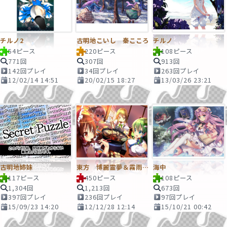
チルノ2
古明地こいし 秦こころ
チルノ
54ピース
220ピース
108ピース
771回
307回
913回
142回プレイ
34回プレイ
263回プレイ
12/02/14 14:51
20/02/15 18:27
13/03/26 23:21
古明地姉妹
東方 博麗霊夢＆霧雨魔理沙＆魂魄妖夢＆東風谷早苗
海中
117ピース
450ピース
108ピース
1,304回
1,213回
673回
397回プレイ
236回プレイ
97回プレイ
15/09/23 14:20
12/12/28 12:14
15/10/21 00:42