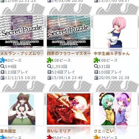
12/09/22 11:23
14/03/06 20:30
13/07/03 09:37
メルラン・プリズムリバー
四季のフラワーマスター
中学生幽々子ちゃん
40ピース
108ピース
108ピース
544回
1,553回
531回
123回プレイ
524回プレイ
103回プレイ
12/12/15 10:25
15/08/16 23:48
20/05/06 21:38
霊烏路空
赤いレミリア
さと☆こい
30ピース
450ピース
225ピース