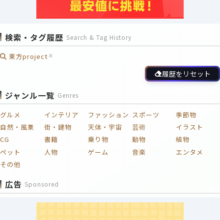
検索・タグ履歴
Search & Tag History
東方project
履歴をリセット
ジャンル一覧
Genres
グルメ
インテリア
ファッション
スポーツ
季節物
自然・風景
街・建物
天体・宇宙
芸術
イラスト
CG
書籍
乗り物
動物
植物
ペット
人物
ゲーム
音楽
エンタメ
その他
広告
Sponsored