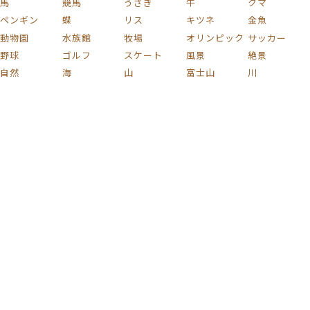
馬
競馬
うさぎ
牛
クマ
ペンギン
蝶
リス
キツネ
金魚
動物園
水族館
牧場
オリンピック
サッカー
野球
ゴルフ
スケート
風景
絶景
自然
海
山
富士山
川
湖
滝
森
庭
庭園
田舎
池
空
青空
雲
虹
雨
雪
夜
夜景
夕焼け
夕暮れ
夕日
星
月
宇宙
桜
紅葉
花火
花
植物
木
薔薇
梅
紫陽花
チューリップ
ひまわり
コスモス
椿
新緑
果実
キノコ
葡萄
花束
りんご
文化
和風
家族
子ども
おもちゃ
ハート
着物
家
部屋
時計
イラスト
絵画
名画
静物画
版画
芸術
日本画
浮世絵
車
自動車
電車
鉄道
新幹線
自転車
蒸気機関車