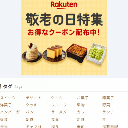
タグ
Tags
スイーツ
デザート
ケーキ
お菓子
和菓子
洋菓子
クッキー
フルーツ
果物
野菜
ハンバーガー
パン
ラーメン
カレー
ランチ
昼食
朝食
食事
定食
丼
弁当
キャラ弁
和食
寿司
民族料理