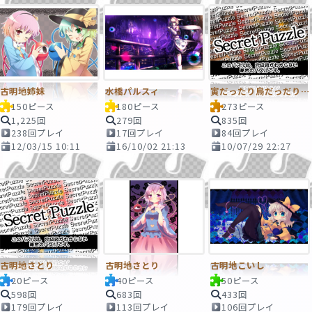
古明地姉妹
水橋パルスィ
寅だったり鳥だっだりする奴
150ピース
180ピース
273ピース
1,225回
279回
835回
238回プレイ
17回プレイ
84回プレイ
12/03/15 10:11
16/10/02 21:13
10/07/29 22:27
古明地さとり
古明地さとり
古明地こいし
20ピース
40ピース
50ピース
598回
683回
433回
179回プレイ
113回プレイ
106回プレイ