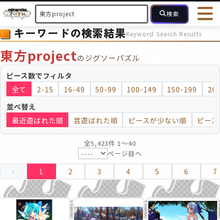
検索
キーワードの検索結果
Keyword Search Results
HOME
会員登録
ログイン
ヘルプ
お問合せ
東方project
のジグソーパズル
フォローしている人のパズル
人気のパズル
最近投稿された
ピース数でフィルタ
全て
2-15
16-49
50-99
100-149
150-199
20
2～15
16～49
50～99
100
ピース数
並べ替え
最近遊ばれた順
昔遊ばれた順
ピースが少ない順
ピース
モザイクのみ
モザイク
全5,423件 1〜40
ページ目へ
‹
1
2
3
4
5
6
7