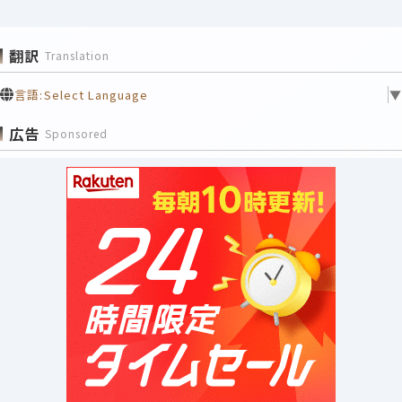
翻訳
Translation
言語:
Select Language
▼
広告
Sponsored