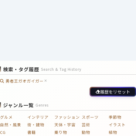
検索・タグ履歴
Search & Tag History
勇者王ガオガイガー
履歴をリセット
ジャンル一覧
Genres
グルメ
インテリア
ファッション
スポーツ
季節物
自然・風景
街・建物
天体・宇宙
芸術
イラスト
CG
書籍
乗り物
動物
植物