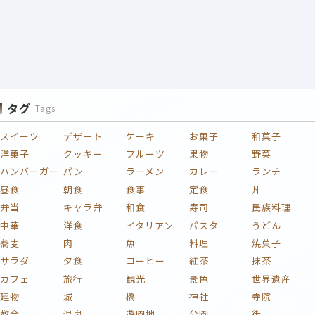
タグ
Tags
スイーツ
デザート
ケーキ
お菓子
和菓子
洋菓子
クッキー
フルーツ
果物
野菜
ハンバーガー
パン
ラーメン
カレー
ランチ
昼食
朝食
食事
定食
丼
弁当
キャラ弁
和食
寿司
民族料理
中華
洋食
イタリアン
パスタ
うどん
蕎麦
肉
魚
料理
焼菓子
サラダ
夕食
コーヒー
紅茶
抹茶
カフェ
旅行
観光
景色
世界遺産
建物
城
橋
神社
寺院
教会
温泉
遊園地
公園
街