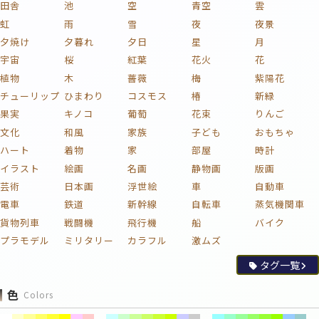
田舎
池
空
青空
雲
虹
雨
雪
夜
夜景
夕焼け
夕暮れ
夕日
星
月
宇宙
桜
紅葉
花火
花
植物
木
薔薇
梅
紫陽花
チューリップ
ひまわり
コスモス
椿
新緑
果実
キノコ
葡萄
花束
りんご
文化
和風
家族
子ども
おもちゃ
ハート
着物
家
部屋
時計
イラスト
絵画
名画
静物画
版画
芸術
日本画
浮世絵
車
自動車
電車
鉄道
新幹線
自転車
蒸気機関車
貨物列車
戦闘機
飛行機
船
バイク
プラモデル
ミリタリー
カラフル
激ムズ
タグ一覧
色
Colors