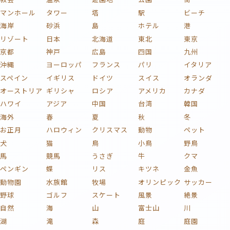
マンホール
タワー
塔
駅
ビーチ
海岸
砂浜
島
ホテル
港
リゾート
日本
北海道
東北
東京
京都
神戸
広島
四国
九州
沖縄
ヨーロッパ
フランス
パリ
イタリア
スペイン
イギリス
ドイツ
スイス
オランダ
オーストリア
ギリシャ
ロシア
アメリカ
カナダ
ハワイ
アジア
中国
台湾
韓国
海外
春
夏
秋
冬
お正月
ハロウィン
クリスマス
動物
ペット
犬
猫
鳥
小鳥
野鳥
馬
競馬
うさぎ
牛
クマ
ペンギン
蝶
リス
キツネ
金魚
動物園
水族館
牧場
オリンピック
サッカー
野球
ゴルフ
スケート
風景
絶景
自然
海
山
富士山
川
湖
滝
森
庭
庭園