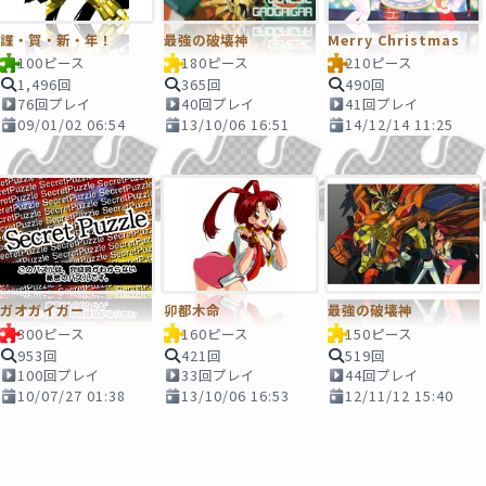
謹・賀・新・年！
最強の破壊神
Merry Christmas
100ピース
180ピース
210ピース
1,496回
365回
490回
76回プレイ
40回プレイ
41回プレイ
09/01/02 06:54
13/10/06 16:51
14/12/14 11:25
ガオガイガー
卯都木命
最強の破壊神
300ピース
160ピース
150ピース
953回
421回
519回
100回プレイ
33回プレイ
44回プレイ
10/07/27 01:38
13/10/06 16:53
12/11/12 15:40