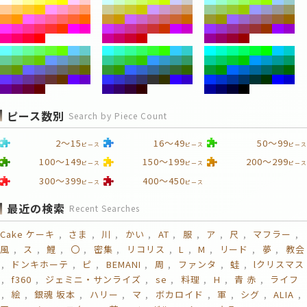
ピース数別
Search by Piece Count
2～15
16～49
50～99
ピース
ピース
ピース
100～149
150～199
200～299
ピース
ピース
ピース
300～399
400～450
ピース
ピース
最近の検索
Recent Searches
Cake ケーキ
さま
川
かい
AT
服
ア
尺
マフラー
風
ス
鯉
〇
密集
リコリス
L
M
リード
夢
教会
ドンキホーテ
ピ
BEMANI
周
ファンタ
蛙
lクリスマス
f360
ジェミニ・サンライズ
se
料理
H
青 赤
ライフ
絵
銀魂 坂本
ハリー
マ
ボカロイド
軍
シグ
ALIA