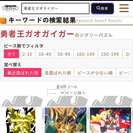
検索
キーワードの検索結果
Keyword Search Results
HOME
会員登録
ログイン
ヘルプ
お問合せ
勇者王ガオガイガー
のジグソーパズル
フォローしている人のパズル
人気のパズル
最近投稿された
ピース数でフィルタ
全て
2-15
16-49
50-99
100-149
150-199
20
2～15
16～49
50～99
100
ピース数
並べ替え
最近遊ばれた順
昔遊ばれた順
ピースが少ない順
ピース
モザイクのみ
モザイク
全6件 1〜6
ページ目へ