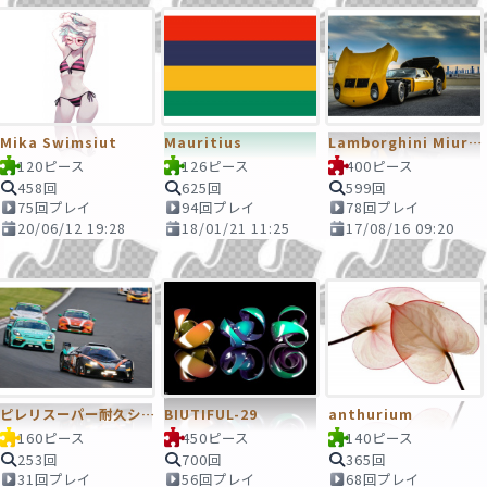
Mika Swimsiut
Mauritius
Lamborghini Miura SV
120ピース
126ピース
400ピース
458回
625回
599回
75回プレイ
94回プレイ
78回プレイ
20/06/12 19:28
18/01/21 11:25
17/08/16 09:20
ピレリスーパー耐久シリーズ2020 ケーズフロンティア SYNTIUM KTM
BIUTIFUL-29
anthurium
160ピース
450ピース
140ピース
253回
700回
365回
31回プレイ
56回プレイ
68回プレイ