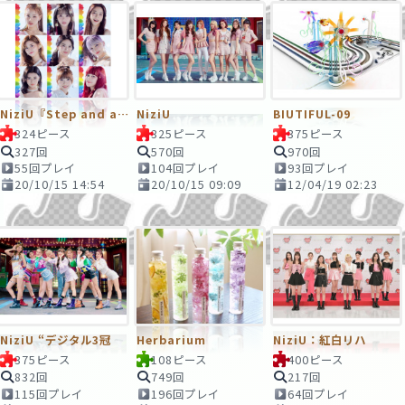
NiziU『Step and a step』
NiziU
BIUTIFUL-09
324ピース
325ピース
375ピース
327回
570回
970回
55回プレイ
104回プレイ
93回プレイ
20/10/15 14:54
20/10/15 09:09
12/04/19 02:23
NiziU “デジタル3冠
Herbarium
NiziU：紅白リハ
375ピース
108ピース
400ピース
832回
749回
217回
115回プレイ
196回プレイ
64回プレイ