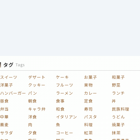
タグ
Tags
スイーツ
デザート
ケーキ
お菓子
和菓子
洋菓子
クッキー
フルーツ
果物
野菜
ハンバーガー
パン
ラーメン
カレー
ランチ
昼食
朝食
食事
定食
丼
弁当
キャラ弁
和食
寿司
民族料理
中華
洋食
イタリアン
パスタ
うどん
蕎麦
肉
魚
料理
焼菓子
サラダ
夕食
コーヒー
紅茶
抹茶