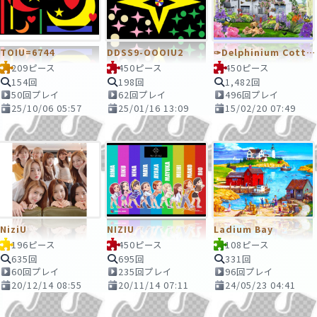
TOIU=6744
DDSS9-OOOIU2
✑Delphinium Cottage
209ピース
450ピース
450ピース
154回
198回
1,482回
50回プレイ
62回プレイ
496回プレイ
25/10/06 05:57
25/01/16 13:09
15/02/20 07:49
NiziU
NIZIU
Ladium Bay
196ピース
450ピース
108ピース
635回
695回
331回
60回プレイ
235回プレイ
96回プレイ
20/12/14 08:55
20/11/14 07:11
24/05/23 04:41