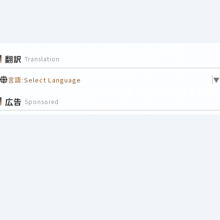
翻訳
Translation
言語:
Select Language
▼
広告
Sponsored