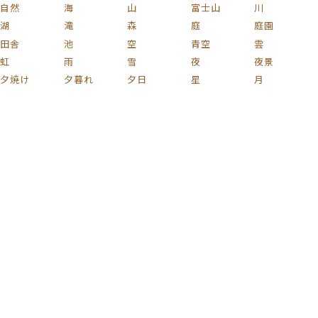
自然
海
山
富士山
川
湖
滝
森
庭
庭園
田舎
池
空
青空
雲
虹
雨
雪
夜
夜景
夕焼け
夕暮れ
夕日
星
月
宇宙
桜
紅葉
花火
花
植物
木
薔薇
梅
紫陽花
チューリップ
ひまわり
コスモス
椿
新緑
果実
キノコ
葡萄
花束
りんご
文化
和風
家族
子ども
おもちゃ
ハート
着物
家
部屋
時計
イラスト
絵画
名画
静物画
版画
芸術
日本画
浮世絵
車
自動車
電車
鉄道
新幹線
自転車
蒸気機関車
貨物列車
戦闘機
飛行機
船
バイク
プラモデル
ミリタリー
カラフル
激ムズ
タグ一覧