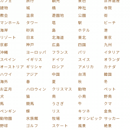
カフェ
旅行
観光
景色
世界遺産
建物
城
橋
神社
寺院
教会
温泉
遊園地
公園
街
マンホール
タワー
塔
駅
ビーチ
海岸
砂浜
島
ホテル
港
リゾート
日本
北海道
東北
東京
京都
神戸
広島
四国
九州
沖縄
ヨーロッパ
フランス
パリ
イタリア
スペイン
イギリス
ドイツ
スイス
オランダ
オーストリア
ギリシャ
ロシア
アメリカ
カナダ
ハワイ
アジア
中国
台湾
韓国
海外
春
夏
秋
冬
お正月
ハロウィン
クリスマス
動物
ペット
犬
猫
鳥
小鳥
野鳥
馬
競馬
うさぎ
牛
クマ
ペンギン
蝶
リス
キツネ
金魚
動物園
水族館
牧場
オリンピック
サッカー
野球
ゴルフ
スケート
風景
絶景