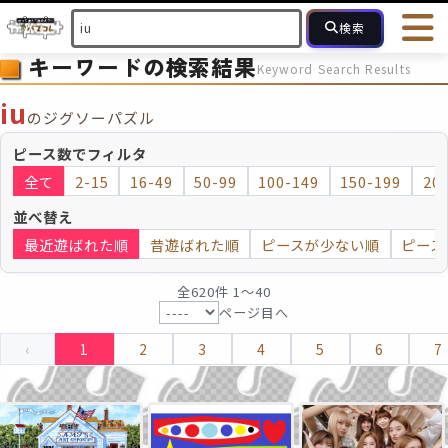
検索
キーワードの検索結果
Keyword Search Results
HOME
会員登録
ログイン
ヘルプ
お問合せ
iu
のジグソーパズル
フォローしている人のパズル
人気のパズル
最近投稿された
ピース数でフィルタ
全て
2-15
16-49
50-99
100-149
150-199
20
2～15
16～49
50～99
100
ピース数
並べ替え
最近遊ばれた順
昔遊ばれた順
ピースが少ない順
ピース
モザイクのみ
モザイク
全620件 1〜40
ページ目へ
‹
1
2
3
4
5
6
7