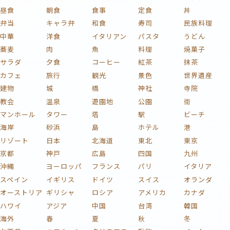
昼食
朝食
食事
定食
丼
弁当
キャラ弁
和食
寿司
民族料理
中華
洋食
イタリアン
パスタ
うどん
蕎麦
肉
魚
料理
焼菓子
サラダ
夕食
コーヒー
紅茶
抹茶
カフェ
旅行
観光
景色
世界遺産
建物
城
橋
神社
寺院
教会
温泉
遊園地
公園
街
マンホール
タワー
塔
駅
ビーチ
海岸
砂浜
島
ホテル
港
リゾート
日本
北海道
東北
東京
京都
神戸
広島
四国
九州
沖縄
ヨーロッパ
フランス
パリ
イタリア
スペイン
イギリス
ドイツ
スイス
オランダ
オーストリア
ギリシャ
ロシア
アメリカ
カナダ
ハワイ
アジア
中国
台湾
韓国
海外
春
夏
秋
冬