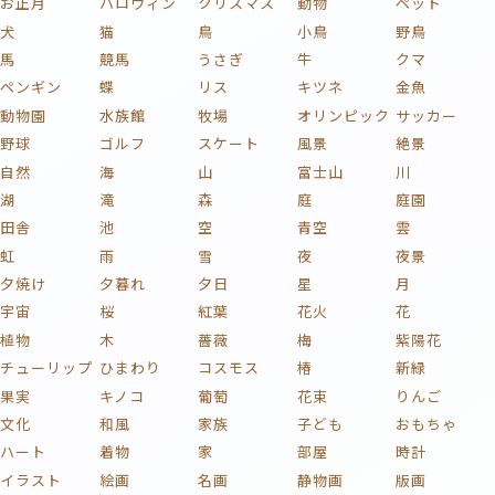
お正月
ハロウィン
クリスマス
動物
ペット
犬
猫
鳥
小鳥
野鳥
馬
競馬
うさぎ
牛
クマ
ペンギン
蝶
リス
キツネ
金魚
動物園
水族館
牧場
オリンピック
サッカー
野球
ゴルフ
スケート
風景
絶景
自然
海
山
富士山
川
湖
滝
森
庭
庭園
田舎
池
空
青空
雲
虹
雨
雪
夜
夜景
夕焼け
夕暮れ
夕日
星
月
宇宙
桜
紅葉
花火
花
植物
木
薔薇
梅
紫陽花
チューリップ
ひまわり
コスモス
椿
新緑
果実
キノコ
葡萄
花束
りんご
文化
和風
家族
子ども
おもちゃ
ハート
着物
家
部屋
時計
イラスト
絵画
名画
静物画
版画