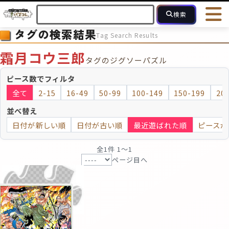
検索
タグの検索結果
Tag Search Results
HOME
会員登録
ログイン
ヘルプ
お問合せ
霜月コウ三郎
タグのジグソーパズル
フォローしている人のパズル
人気のパズル
最近投稿された
ピース数でフィルタ
全て
2-15
16-49
50-99
100-149
150-199
20
2～15
16～49
50～99
100
ピース数
並べ替え
日付が新しい順
日付が古い順
最近遊ばれた順
ピースが
モザイクのみ
モザイク
全1件 1〜1
ページ目へ