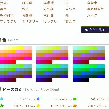
芸術
日本画
浮世絵
車
自動車
電車
鉄道
新幹線
自転車
蒸気機関車
貨物列車
戦闘機
飛行機
船
バイク
プラモデル
ミリタリー
カラフル
激ムズ
タグ一覧
色
Colors
ピース数別
Search by Piece Count
2～15
16～49
50～99
ピース
ピース
ピース
100～149
150～199
200～299
ピース
ピース
ピース