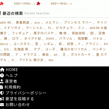
300～399
400～450
ピース
ピース
最近の検索
Recent Searches
akb 48
青春鉄道
ass
メルラン
プリンセス ラバー
ヤイバ
ミドリガメ
マーシャル
fx
ピカチュウ
ミン
akb48 大島
優子
フィギュア
黒子のバスケ
俺 妹
受胎告知
田
定食
魂
ロウ
ダイアナ妃
AVAV
パラソル
我那覇
バトル
deco
ユースタス
宮
ンダム
武
初音
F
アラジン
64
OG
北海道 旅
マプ
ユー子
魔法少女リリカル
ペンギン
の問題
ア
ドラクエ
食虫
an
王
ポストカード
夏 カク
テル
H
アイドル 美少女
wo
HOME
ヘルプ
運営者
利用規約
プライバシーポリシー
要望を投稿する
お問い合わせ