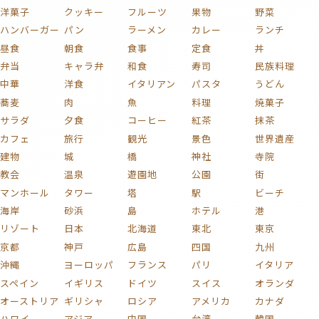
洋菓子
クッキー
フルーツ
果物
野菜
ハンバーガー
パン
ラーメン
カレー
ランチ
昼食
朝食
食事
定食
丼
弁当
キャラ弁
和食
寿司
民族料理
中華
洋食
イタリアン
パスタ
うどん
蕎麦
肉
魚
料理
焼菓子
サラダ
夕食
コーヒー
紅茶
抹茶
カフェ
旅行
観光
景色
世界遺産
建物
城
橋
神社
寺院
教会
温泉
遊園地
公園
街
マンホール
タワー
塔
駅
ビーチ
海岸
砂浜
島
ホテル
港
リゾート
日本
北海道
東北
東京
京都
神戸
広島
四国
九州
沖縄
ヨーロッパ
フランス
パリ
イタリア
スペイン
イギリス
ドイツ
スイス
オランダ
オーストリア
ギリシャ
ロシア
アメリカ
カナダ
ハワイ
アジア
中国
台湾
韓国