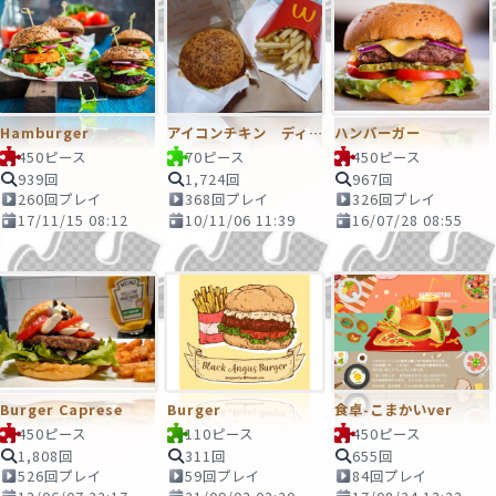
Hamburger
アイコンチキン ディアボロセット
ハンバーガー
450ピース
70ピース
450ピース
939回
1,724回
967回
260回プレイ
368回プレイ
326回プレイ
17/11/15 08:12
10/11/06 11:39
16/07/28 08:55
Burger Caprese
Burger
食卓-こまかいver
450ピース
110ピース
450ピース
1,808回
311回
655回
526回プレイ
59回プレイ
84回プレイ