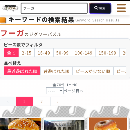
検索
キーワードの検索結果
Keyword Search Results
HOME
会員登録
ログイン
ヘルプ
お問合せ
フーガ
のジグソーパズル
フォローしている人のパズル
人気のパズル
最近投稿された
ピース数でフィルタ
全て
2-15
16-49
50-99
100-149
150-199
20
2～15
16～49
50～99
100
ピース数
並べ替え
最近遊ばれた順
昔遊ばれた順
ピースが少ない順
ピース
モザイクのみ
モザイク
全70件 1〜40
ページ目へ
‹
1
2
›