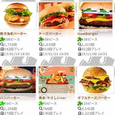
贅沢海老バーガー
チーズバーガー
Hamburger
108ピース
108ピース
108ピース
1,733回
1,830回
1,310回
542回プレイ
610回プレイ
422回プレイ
13/01/19 18:03
13/01/23 16:09
15/11/08 16:53
ハンバーガー
食卓-やさしいver
ダブルチーズバーガー
70ピース
70ピース
120ピース
1,258回
766回
4,541回
370回プレイ
145回プレイ
2,223回プレイ