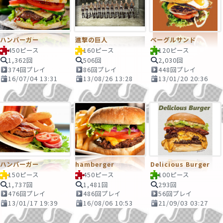
ハンバーガー
進撃の巨人
ベーグルサンド
450ピース
160ピース
120ピース
1,362回
506回
2,030回
374回プレイ
86回プレイ
448回プレイ
16/07/04 13:31
13/08/26 13:28
13/01/20 20:36
ハンバーガー
hamberger
Delicious Burger
150ピース
450ピース
100ピース
1,737回
1,481回
293回
476回プレイ
486回プレイ
56回プレイ
13/01/17 19:39
16/08/06 10:53
21/09/03 03:27