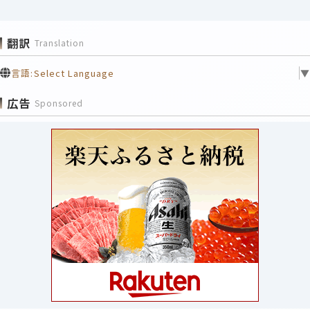
翻訳
Translation
言語:
Select Language
▼
広告
Sponsored