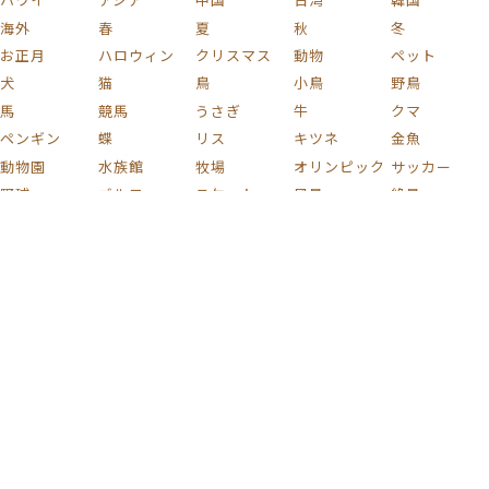
海外
春
夏
秋
冬
お正月
ハロウィン
クリスマス
動物
ペット
犬
猫
鳥
小鳥
野鳥
馬
競馬
うさぎ
牛
クマ
ペンギン
蝶
リス
キツネ
金魚
動物園
水族館
牧場
オリンピック
サッカー
野球
ゴルフ
スケート
風景
絶景
自然
海
山
富士山
川
湖
滝
森
庭
庭園
田舎
池
空
青空
雲
虹
雨
雪
夜
夜景
夕焼け
夕暮れ
夕日
星
月
宇宙
桜
紅葉
花火
花
植物
木
薔薇
梅
紫陽花
チューリップ
ひまわり
コスモス
椿
新緑
果実
キノコ
葡萄
花束
りんご
文化
和風
家族
子ども
おもちゃ