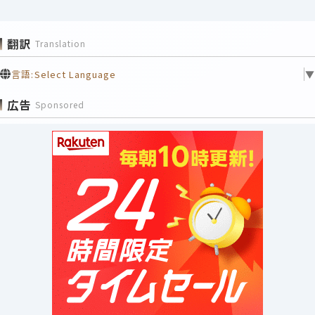
翻訳
Translation
言語:
Select Language
▼
広告
Sponsored