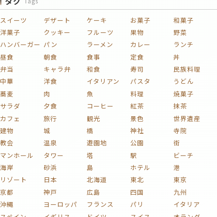
タグ
Tags
スイーツ
デザート
ケーキ
お菓子
和菓子
洋菓子
クッキー
フルーツ
果物
野菜
ハンバーガー
パン
ラーメン
カレー
ランチ
昼食
朝食
食事
定食
丼
弁当
キャラ弁
和食
寿司
民族料理
中華
洋食
イタリアン
パスタ
うどん
蕎麦
肉
魚
料理
焼菓子
サラダ
夕食
コーヒー
紅茶
抹茶
カフェ
旅行
観光
景色
世界遺産
建物
城
橋
神社
寺院
教会
温泉
遊園地
公園
街
マンホール
タワー
塔
駅
ビーチ
海岸
砂浜
島
ホテル
港
リゾート
日本
北海道
東北
東京
京都
神戸
広島
四国
九州
沖縄
ヨーロッパ
フランス
パリ
イタリア
スペイン
イギリス
ドイツ
スイス
オランダ