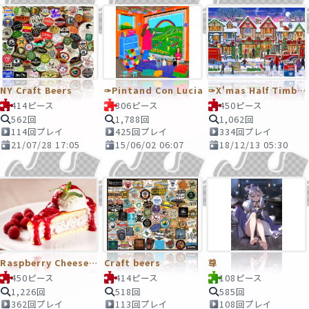
NY Craft Beers
✑Pintand Con Lucia
✑X'mas Half Timbered Street
414ピース
306ピース
450ピース
562回
1,788回
1,062回
114回プレイ
425回プレイ
334回プレイ
21/07/28 17:05
15/06/02 06:07
18/12/13 05:30
Raspberry Cheesecake
Craft beers
尊
450ピース
414ピース
108ピース
1,226回
518回
585回
362回プレイ
113回プレイ
108回プレイ