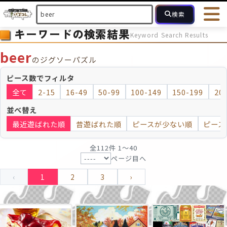
検索
キーワードの検索結果
Keyword Search Results
HOME
会員登録
ログイン
ヘルプ
お問合せ
beer
のジグソーパズル
フォローしている人のパズル
人気のパズル
最近投稿された
ピース数でフィルタ
全て
2-15
16-49
50-99
100-149
150-199
20
2～15
16～49
50～99
100
ピース数
並べ替え
最近遊ばれた順
昔遊ばれた順
ピースが少ない順
ピース
モザイクのみ
モザイク
全112件 1〜40
ページ目へ
‹
1
2
3
›