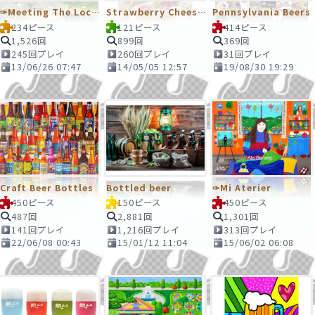
✑Meeting The Locals
Strawberry Cheesecake
Pennsylvania Beers
234ピース
121ピース
414ピース
1,526回
899回
369回
245回プレイ
260回プレイ
31回プレイ
13/06/26 07:47
14/05/05 12:57
19/08/30 19:29
Craft Beer Bottles
Bottled beer
✑Mi Aterier
450ピース
150ピース
450ピース
487回
2,881回
1,301回
141回プレイ
1,216回プレイ
313回プレイ
22/06/08 00:43
15/01/12 11:04
15/06/02 06:08