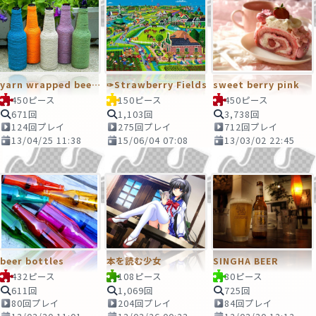
yarn wrapped beer bottle
✑Strawberry Fields
sweet berry pink
450ピース
150ピース
450ピース
671回
1,103回
3,738回
124回プレイ
275回プレイ
712回プレイ
13/04/25 11:38
15/06/04 07:08
13/03/02 22:45
beer bottles
本を読む少女
SINGHA BEER
432ピース
108ピース
80ピース
611回
1,069回
725回
80回プレイ
204回プレイ
84回プレイ