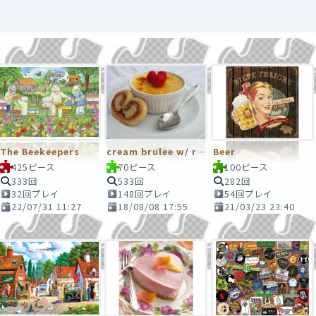
The Beekeepers
cream brulee w/ raspberry
Beer
425ピース
70ピース
100ピース
333回
533回
282回
32回プレイ
148回プレイ
54回プレイ
22/07/31 11:27
18/08/08 17:55
21/03/23 23:40