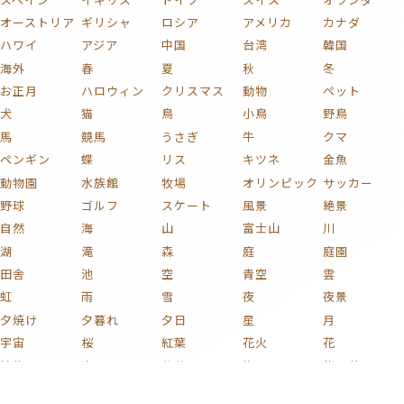
オーストリア
ギリシャ
ロシア
アメリカ
カナダ
ハワイ
アジア
中国
台湾
韓国
海外
春
夏
秋
冬
お正月
ハロウィン
クリスマス
動物
ペット
犬
猫
鳥
小鳥
野鳥
馬
競馬
うさぎ
牛
クマ
ペンギン
蝶
リス
キツネ
金魚
動物園
水族館
牧場
オリンピック
サッカー
野球
ゴルフ
スケート
風景
絶景
自然
海
山
富士山
川
湖
滝
森
庭
庭園
田舎
池
空
青空
雲
虹
雨
雪
夜
夜景
夕焼け
夕暮れ
夕日
星
月
宇宙
桜
紅葉
花火
花
植物
木
薔薇
梅
紫陽花
チューリップ
ひまわり
コスモス
椿
新緑