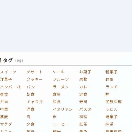
タグ
Tags
スイーツ
デザート
ケーキ
お菓子
和菓子
洋菓子
クッキー
フルーツ
果物
野菜
ハンバーガー
パン
ラーメン
カレー
ランチ
昼食
朝食
食事
定食
丼
弁当
キャラ弁
和食
寿司
民族料理
中華
洋食
イタリアン
パスタ
うどん
蕎麦
肉
魚
料理
焼菓子
サラダ
夕食
コーヒー
紅茶
抹茶
カフェ
旅行
観光
景色
世界遺産