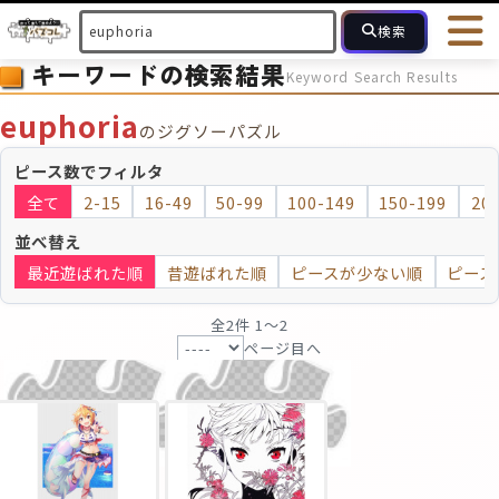
検索
キーワードの検索結果
Keyword Search Results
HOME
会員登録
ログイン
ヘルプ
お問合せ
euphoria
のジグソーパズル
フォローしている人のパズル
人気のパズル
最近投稿された
ピース数でフィルタ
全て
2-15
16-49
50-99
100-149
150-199
20
2～15
16～49
50～99
100
ピース数
並べ替え
最近遊ばれた順
昔遊ばれた順
ピースが少ない順
ピース
モザイクのみ
モザイク
全2件 1〜2
ページ目へ