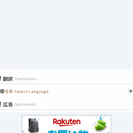
翻訳
Translation
言語:
Select Language
▼
広告
Sponsored