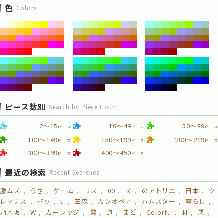
色
Colors
ピース数別
Search by Piece Count
2～15
16～49
50～99
ピース
ピース
ピース
100～149
150～199
200～299
ピース
ピース
ピース
300～399
400～450
ピース
ピース
最近の検索
Recent Searches
激ムズ
うさ
ゲーム
リス
00
ス
のアトリエ
日本
ク
レマチス
ポッ
u
三森
カシオペア
ハムスター
暮らし
乃木坂
W
カーレッジ
雲
道
まど
Colorfu
羽
悪