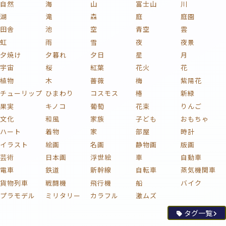
自然
海
山
富士山
川
湖
滝
森
庭
庭園
田舎
池
空
青空
雲
虹
雨
雪
夜
夜景
夕焼け
夕暮れ
夕日
星
月
宇宙
桜
紅葉
花火
花
植物
木
薔薇
梅
紫陽花
チューリップ
ひまわり
コスモス
椿
新緑
果実
キノコ
葡萄
花束
りんご
文化
和風
家族
子ども
おもちゃ
ハート
着物
家
部屋
時計
イラスト
絵画
名画
静物画
版画
芸術
日本画
浮世絵
車
自動車
電車
鉄道
新幹線
自転車
蒸気機関車
貨物列車
戦闘機
飛行機
船
バイク
プラモデル
ミリタリー
カラフル
激ムズ
タグ一覧