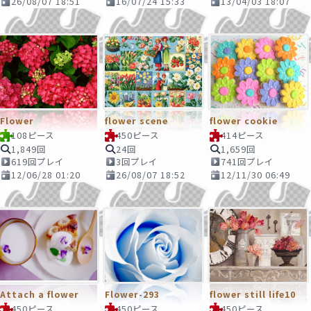
26/08/07 18:51
16/07/24 15:33
13/04/03 18:07
Flower
flower scene
flower cookie
108ピース
450ピース
414ピース
1,849回
24回
1,659回
619回プレイ
3回プレイ
741回プレイ
12/06/28 01:20
26/08/07 18:52
12/11/30 06:49
Attach a flower
Flower-293
flower still life10
450ピース
450ピース
450ピース