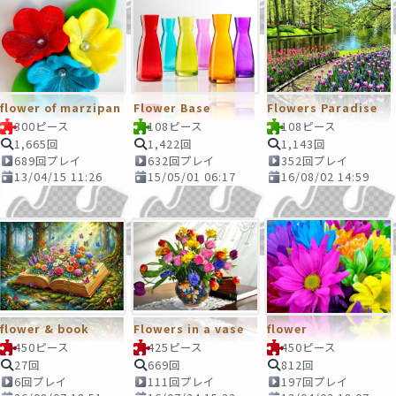
flower of marzipan
Flower Base
Flowers Paradise
300ピース
108ピース
108ピース
1,665回
1,422回
1,143回
689回プレイ
632回プレイ
352回プレイ
13/04/15 11:26
15/05/01 06:17
16/08/02 14:59
flower & book
Flowers in a vase
flower
450ピース
425ピース
450ピース
27回
669回
812回
6回プレイ
111回プレイ
197回プレイ