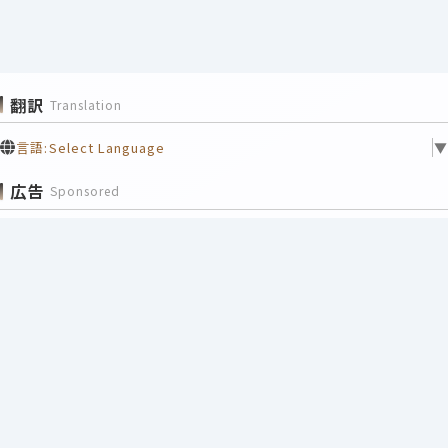
翻訳
Translation
言語:
Select Language
▼
広告
Sponsored