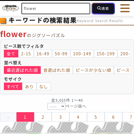
検索
キーワードの検索結果
Keyword Search Results
HOME
会員登録
ログイン
ヘルプ
お問合せ
flower
のジグソーパズル
フォローしている人のパズル
人気のパズル
最近投稿された
ピース数でフィルタ
全て
2-15
16-49
50-99
100-149
150-199
200-2
2～15
16～49
50～99
100
ピース数
並べ替え
最近遊ばれた順
昔遊ばれた順
ピースが少ない順
ピース
モザイクのみ
モザイク
モザイク
すべて
あり
なし
全3,015件 1〜40
ページ目へ
‹
1
2
3
4
5
6
7