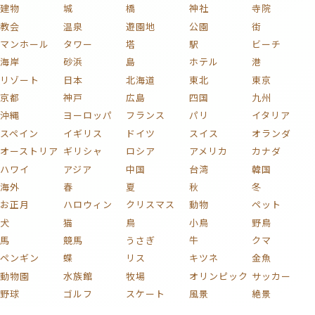
建物
城
橋
神社
寺院
教会
温泉
遊園地
公園
街
マンホール
タワー
塔
駅
ビーチ
海岸
砂浜
島
ホテル
港
リゾート
日本
北海道
東北
東京
京都
神戸
広島
四国
九州
沖縄
ヨーロッパ
フランス
パリ
イタリア
スペイン
イギリス
ドイツ
スイス
オランダ
オーストリア
ギリシャ
ロシア
アメリカ
カナダ
ハワイ
アジア
中国
台湾
韓国
海外
春
夏
秋
冬
お正月
ハロウィン
クリスマス
動物
ペット
犬
猫
鳥
小鳥
野鳥
馬
競馬
うさぎ
牛
クマ
ペンギン
蝶
リス
キツネ
金魚
動物園
水族館
牧場
オリンピック
サッカー
野球
ゴルフ
スケート
風景
絶景
自然
海
山
富士山
川