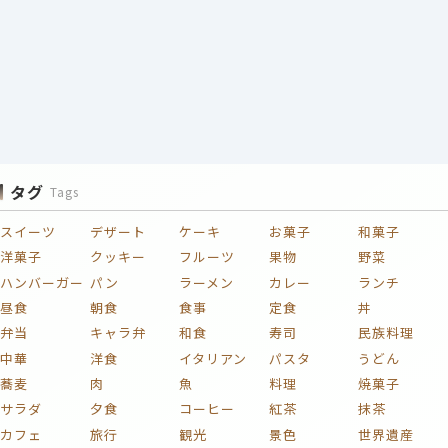
タグ
Tags
スイーツ
デザート
ケーキ
お菓子
和菓子
洋菓子
クッキー
フルーツ
果物
野菜
ハンバーガー
パン
ラーメン
カレー
ランチ
昼食
朝食
食事
定食
丼
弁当
キャラ弁
和食
寿司
民族料理
中華
洋食
イタリアン
パスタ
うどん
蕎麦
肉
魚
料理
焼菓子
サラダ
夕食
コーヒー
紅茶
抹茶
カフェ
旅行
観光
景色
世界遺産