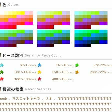
色
Colors
ピース数別
Search by Piece Count
2～15
16～49
50～99
ピース
ピース
ピース
100～149
150～199
200～299
ピース
ピース
ピース
300～399
400～450
ピース
ピース
最近の検索
Recent Searches
nmb
マスコットキャラ
リオ
ffffffffffffffffffffffffffffffffffff
ffffffffffffffffffffffffffffffffffffffffffffffffffffffffffffffffffffffffff
ffffffffffffffffffffffffffffffffffffffffffffffffffffffffffffffffffffffffff