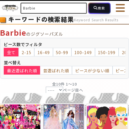
検索
キーワードの検索結果
Keyword Search Results
HOME
会員登録
ログイン
ヘルプ
お問合せ
Barbie
のジグソーパズル
フォローしている人のパズル
人気のパズル
最近投稿された
ピース数でフィルタ
全て
2-15
16-49
50-99
100-149
150-199
20
2～15
16～49
50～99
100
ピース数
並べ替え
最近遊ばれた順
昔遊ばれた順
ピースが少ない順
ピース
モザイクのみ
モザイク
全10件 1〜10
ページ目へ