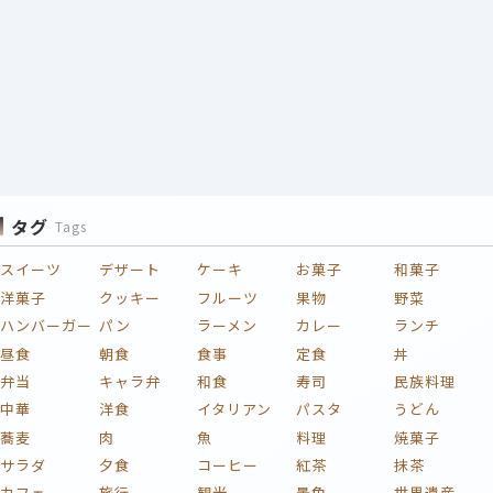
タグ
Tags
スイーツ
デザート
ケーキ
お菓子
和菓子
洋菓子
クッキー
フルーツ
果物
野菜
ハンバーガー
パン
ラーメン
カレー
ランチ
昼食
朝食
食事
定食
丼
弁当
キャラ弁
和食
寿司
民族料理
中華
洋食
イタリアン
パスタ
うどん
蕎麦
肉
魚
料理
焼菓子
サラダ
夕食
コーヒー
紅茶
抹茶
カフェ
旅行
観光
景色
世界遺産