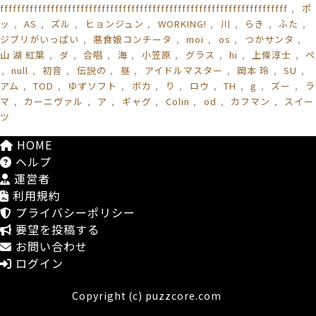
ffffffffffffffffffffffffffffffffffffffffffffffffffffffffffffffffffff
ポ
ッ
AS
ズル
ヒョンジュン
WORKING!
川
らき
ふた
ジブリがいっぱい
悪食娘コンチータ
moi
os
つかサンタ
山 湖 紅葉
ダ
合唱
海
小笠原
グラス
hi
上條淳士
ペ
null
初音
伝説の
昼
アイドルマスター
岡本 玲
SU
アム
TOD
ゆずソフト
ボカ
り
ロウ
TH
g
ズー
ラ
マ
カーニヴァル
ア
ギャグ
Colin
od
カフマン
スイー
ツ
HOME
ヘルプ
運営者
利用規約
プライバシーポリシー
要望を投稿する
お問い合わせ
ログイン
Copyright (c) puzzcore.com