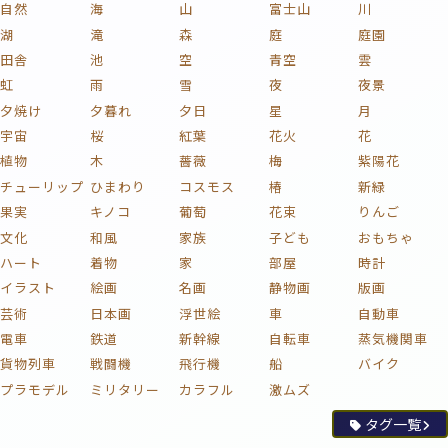
自然
海
山
富士山
川
湖
滝
森
庭
庭園
田舎
池
空
青空
雲
虹
雨
雪
夜
夜景
夕焼け
夕暮れ
夕日
星
月
宇宙
桜
紅葉
花火
花
植物
木
薔薇
梅
紫陽花
チューリップ
ひまわり
コスモス
椿
新緑
果実
キノコ
葡萄
花束
りんご
文化
和風
家族
子ども
おもちゃ
ハート
着物
家
部屋
時計
イラスト
絵画
名画
静物画
版画
芸術
日本画
浮世絵
車
自動車
電車
鉄道
新幹線
自転車
蒸気機関車
貨物列車
戦闘機
飛行機
船
バイク
プラモデル
ミリタリー
カラフル
激ムズ
タグ一覧