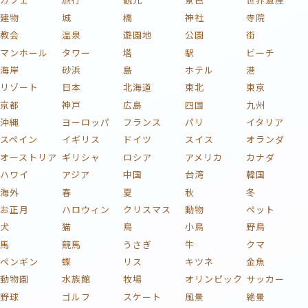
建物
城
橋
神社
寺院
教会
温泉
遊園地
公園
街
マンホール
タワー
塔
駅
ビーチ
海岸
砂浜
島
ホテル
港
リゾート
日本
北海道
東北
東京
京都
神戸
広島
四国
九州
沖縄
ヨーロッパ
フランス
パリ
イタリア
スペイン
イギリス
ドイツ
スイス
オランダ
オーストリア
ギリシャ
ロシア
アメリカ
カナダ
ハワイ
アジア
中国
台湾
韓国
海外
春
夏
秋
冬
お正月
ハロウィン
クリスマス
動物
ペット
犬
猫
鳥
小鳥
野鳥
馬
競馬
うさぎ
牛
クマ
ペンギン
蝶
リス
キツネ
金魚
動物園
水族館
牧場
オリンピック
サッカー
野球
ゴルフ
スケート
風景
絶景