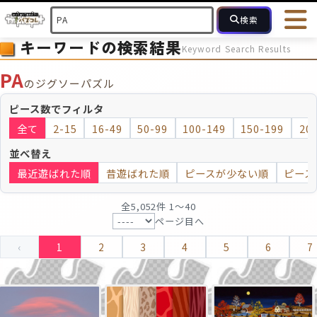
検索
キーワードの検索結果
Keyword Search Results
HOME
会員登録
ログイン
ヘルプ
お問合せ
PA
のジグソーパズル
フォローしている人のパズル
人気のパズル
最近投稿された
ピース数でフィルタ
全て
2-15
16-49
50-99
100-149
150-199
20
2～15
16～49
50～99
100
ピース数
並べ替え
最近遊ばれた順
昔遊ばれた順
ピースが少ない順
ピース
モザイクのみ
モザイク
全5,052件 1〜40
ページ目へ
‹
1
2
3
4
5
6
7