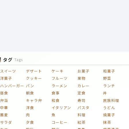
タグ
Tags
スイーツ
デザート
ケーキ
お菓子
和菓子
洋菓子
クッキー
フルーツ
果物
野菜
ハンバーガー
パン
ラーメン
カレー
ランチ
昼食
朝食
食事
定食
丼
弁当
キャラ弁
和食
寿司
民族料理
中華
洋食
イタリアン
パスタ
うどん
蕎麦
肉
魚
料理
焼菓子
サラダ
夕食
コーヒー
紅茶
抹茶