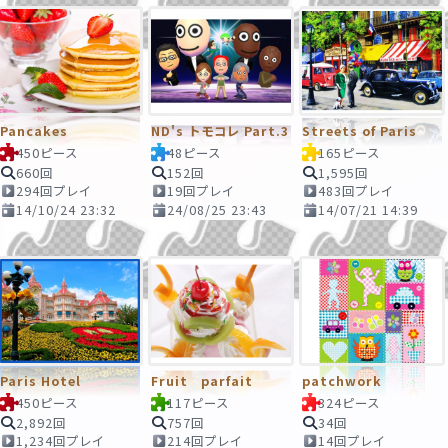
Pancakes
ND's トモコレ Part.3
Streets of Paris
450ピース
48ピース
165ピース
660回
152回
1,595回
294回プレイ
19回プレイ
483回プレイ
14/10/24 23:32
24/08/25 23:43
14/07/21 14:39
Paris Hotel
Fruit parfait
patchwork
450ピース
117ピース
324ピース
2,892回
757回
34回
1,234回プレイ
214回プレイ
14回プレイ