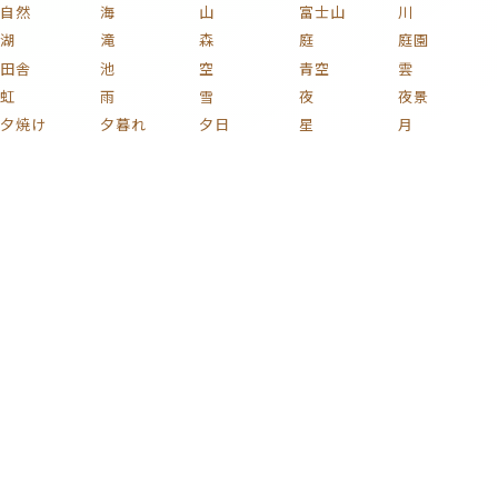
自然
海
山
富士山
川
湖
滝
森
庭
庭園
田舎
池
空
青空
雲
虹
雨
雪
夜
夜景
夕焼け
夕暮れ
夕日
星
月
宇宙
桜
紅葉
花火
花
植物
木
薔薇
梅
紫陽花
チューリップ
ひまわり
コスモス
椿
新緑
果実
キノコ
葡萄
花束
りんご
文化
和風
家族
子ども
おもちゃ
ハート
着物
家
部屋
時計
イラスト
絵画
名画
静物画
版画
芸術
日本画
浮世絵
車
自動車
電車
鉄道
新幹線
自転車
蒸気機関車
貨物列車
戦闘機
飛行機
船
バイク
プラモデル
ミリタリー
カラフル
激ムズ
タグ一覧