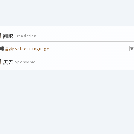
翻訳
Translation
言語:
Select Language
▼
広告
Sponsored