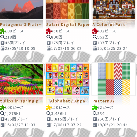
Patagonia 3 Fiztroy 3
Safari Digital Paper
A Colorful Past
108ピース
450ピース
432ピース
218回
890回
963回
46回プレイ
275回プレイ
137回プレイ
23/05/29 10:09
17/02/19 06:32
15/02/25 23:24
tulips in spring park
Alphabet☆Anpanman
Pattern37
108ピース
150ピース
72ピース
1,279回
3,436回
834回
435回プレイ
1,815回プレイ
250回プレイ
16/04/27 11:03
17/08/17 07:22
19/05/21 20:44