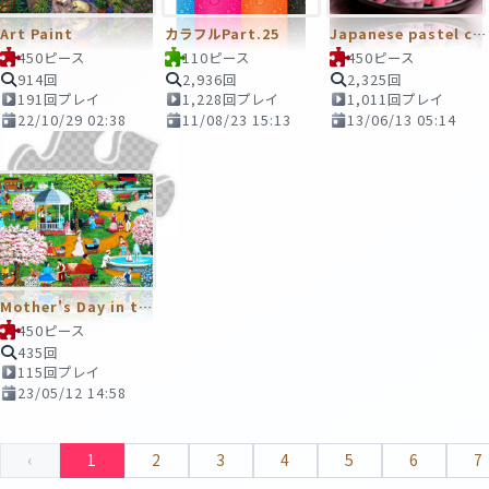
Art Paint
カラフルPart.25
Japanese pastel colors
450ピース
110ピース
450ピース
914回
2,936回
2,325回
191回プレイ
1,228回プレイ
1,011回プレイ
22/10/29 02:38
11/08/23 15:13
13/06/13 05:14
Mother's Day in the Park
450ピース
435回
115回プレイ
23/05/12 14:58
‹
1
2
3
4
5
6
7