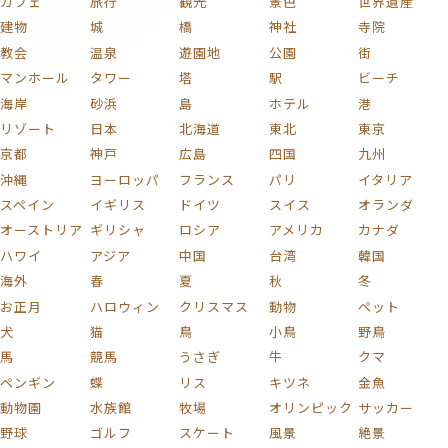
カフェ
旅行
観光
景色
世界遺産
建物
城
橋
神社
寺院
教会
温泉
遊園地
公園
街
マンホール
タワー
塔
駅
ビーチ
海岸
砂浜
島
ホテル
港
リゾート
日本
北海道
東北
東京
京都
神戸
広島
四国
九州
沖縄
ヨーロッパ
フランス
パリ
イタリア
スペイン
イギリス
ドイツ
スイス
オランダ
オーストリア
ギリシャ
ロシア
アメリカ
カナダ
ハワイ
アジア
中国
台湾
韓国
海外
春
夏
秋
冬
お正月
ハロウィン
クリスマス
動物
ペット
犬
猫
鳥
小鳥
野鳥
馬
競馬
うさぎ
牛
クマ
ペンギン
蝶
リス
キツネ
金魚
動物園
水族館
牧場
オリンピック
サッカー
野球
ゴルフ
スケート
風景
絶景