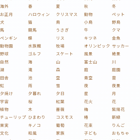
海外
春
夏
秋
冬
お正月
ハロウィン
クリスマス
動物
ペット
犬
猫
鳥
小鳥
野鳥
馬
競馬
うさぎ
牛
クマ
ペンギン
蝶
リス
キツネ
金魚
動物園
水族館
牧場
オリンピック
サッカー
野球
ゴルフ
スケート
風景
絶景
自然
海
山
富士山
川
湖
滝
森
庭
庭園
田舎
池
空
青空
雲
虹
雨
雪
夜
夜景
夕焼け
夕暮れ
夕日
星
月
宇宙
桜
紅葉
花火
花
植物
木
薔薇
梅
紫陽花
チューリップ
ひまわり
コスモス
椿
新緑
果実
キノコ
葡萄
花束
りんご
文化
和風
家族
子ども
おもちゃ