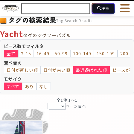
検索
タグの検索結果
Tag Search Results
HOME
会員登録
ログイン
ヘルプ
お問合せ
Yacht
タグのジグソーパズル
フォローしている人のパズル
人気のパズル
最近投稿された
ピース数でフィルタ
全て
2-15
16-49
50-99
100-149
150-199
200-2
2～15
16～49
50～99
100
ピース数
並べ替え
日付が新しい順
日付が古い順
最近遊ばれた順
ピースが
モザイクのみ
モザイク
モザイク
すべて
あり
なし
全1件 1〜1
ページ目へ