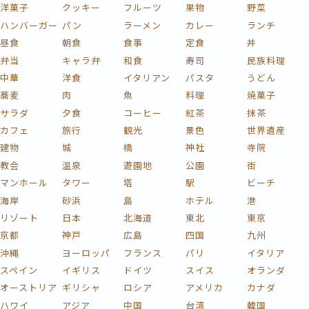
洋菓子
クッキー
フルーツ
果物
野菜
ハンバーガー
パン
ラーメン
カレー
ランチ
昼食
朝食
食事
定食
丼
弁当
キャラ弁
和食
寿司
民族料理
中華
洋食
イタリアン
パスタ
うどん
蕎麦
肉
魚
料理
焼菓子
サラダ
夕食
コーヒー
紅茶
抹茶
カフェ
旅行
観光
景色
世界遺産
建物
城
橋
神社
寺院
教会
温泉
遊園地
公園
街
マンホール
タワー
塔
駅
ビーチ
海岸
砂浜
島
ホテル
港
リゾート
日本
北海道
東北
東京
京都
神戸
広島
四国
九州
沖縄
ヨーロッパ
フランス
パリ
イタリア
スペイン
イギリス
ドイツ
スイス
オランダ
オーストリア
ギリシャ
ロシア
アメリカ
カナダ
ハワイ
アジア
中国
台湾
韓国