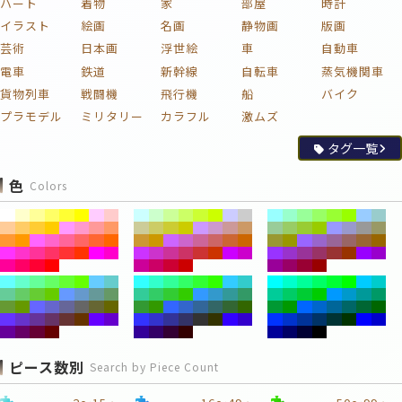
ハート
着物
家
部屋
時計
イラスト
絵画
名画
静物画
版画
芸術
日本画
浮世絵
車
自動車
電車
鉄道
新幹線
自転車
蒸気機関車
貨物列車
戦闘機
飛行機
船
バイク
プラモデル
ミリタリー
カラフル
激ムズ
タグ一覧
色
Colors
ピース数別
Search by Piece Count