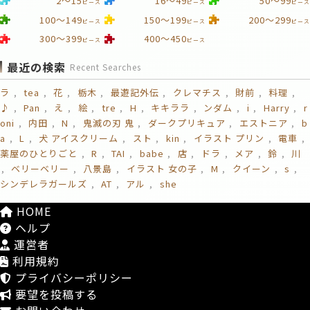
2～15
16～49
50～99
ピース
ピース
ピース
100～149
150～199
200～299
ピース
ピース
ピース
300～399
400～450
ピース
ピース
最近の検索
Recent Searches
ラ
tea
花
栃木
最遊記外伝
クレマチス
財前
料理
♪
Pan
え
絵
tre
H
キキララ
ンダム
i
Harry
r
oni
内田
N
鬼滅の刃 鬼
ダークプリキュア
エストニア
b
a
L
犬 アイスクリーム
スト
kin
イラスト プリン
電車
薬屋のひとりごと
R
TAI
babe
店
ドラ
メア
鈴
川
ベリーベリー
八景島
イラスト 女の子
M
クイーン
s
シンデレラガールズ
AT
アル
she
HOME
ヘルプ
運営者
利用規約
プライバシーポリシー
要望を投稿する