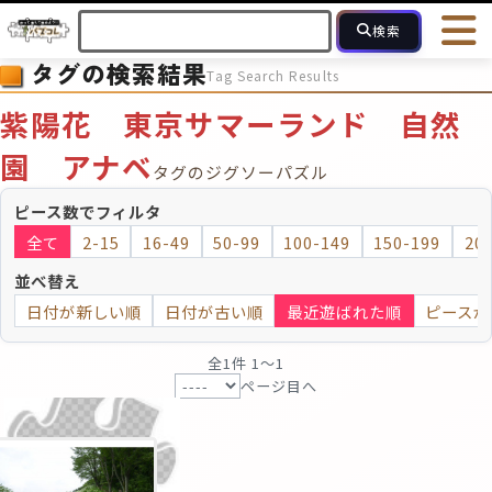
検索
タグの検索結果
Tag Search Results
HOME
会員登録
ログイン
ヘルプ
お問合せ
紫陽花 東京サマーランド 自然
フォローしている人のパズル
人気のパズル
最近投稿された
園 アナベ
タグのジグソーパズル
ピース数でフィルタ
2～15
16～49
50～99
100
ピース数
全て
2-15
16-49
50-99
100-149
150-199
20
モザイクのみ
モザイク
並べ替え
日付が新しい順
日付が古い順
最近遊ばれた順
ピースが
全1件 1〜1
ページ目へ