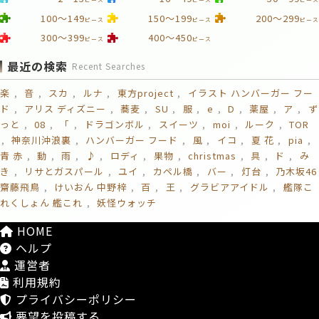
100～149
150～199
200～299
ピース
ピース
ピース
300～399
400～450
ピース
ピース
最近の検索
Recent Searches
楽
音
スカ
ルナ
東方project
イラスト ハンバーガー フー
ド
アリス ディズニー
蕎麦
SU
服
e
D
薬屋
ア
ず
っと
08
「
ドラゴンボル
スイーツ
moi
ルーク
TOR
神奈川沖浪裏
ハンバーガー フード
風
イコ
夏 花
pia
青 赤
動
雨
♪
ロディ
果物
christmas
具
ド
み
き
リサとガスパール
ユイ
カペル橋
バー
灯台
乃木坂46
齋藤飛鳥
けいおん 中野梓
百
王
グラビアアイドル
艦隊こ
れくしょん 艦これ
妖怪ウォッチ
HOME
ヘルプ
運営者
利用規約
プライバシーポリシー
要望を投稿する