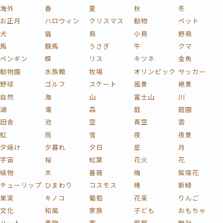
海外
春
夏
秋
冬
お正月
ハロウィン
クリスマス
動物
ペット
犬
猫
鳥
小鳥
野鳥
馬
競馬
うさぎ
牛
クマ
ペンギン
蝶
リス
キツネ
金魚
動物園
水族館
牧場
オリンピック
サッカー
野球
ゴルフ
スケート
風景
絶景
自然
海
山
富士山
川
湖
滝
森
庭
庭園
田舎
池
空
青空
雲
虹
雨
雪
夜
夜景
夕焼け
夕暮れ
夕日
星
月
宇宙
桜
紅葉
花火
花
植物
木
薔薇
梅
紫陽花
チューリップ
ひまわり
コスモス
椿
新緑
果実
キノコ
葡萄
花束
りんご
文化
和風
家族
子ども
おもちゃ
ハート
着物
家
部屋
時計