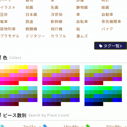
イラスト
絵画
名画
静物画
版画
芸術
日本画
浮世絵
車
自動車
電車
鉄道
新幹線
自転車
蒸気機関車
貨物列車
戦闘機
飛行機
船
バイク
プラモデル
ミリタリー
カラフル
激ムズ
タグ一覧
色
Colors
ピース数別
Search by Piece Count
2～15
16～49
50～99
ピース
ピース
ピース