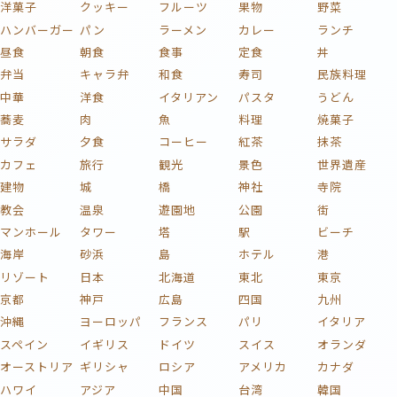
洋菓子
クッキー
フルーツ
果物
野菜
ハンバーガー
パン
ラーメン
カレー
ランチ
昼食
朝食
食事
定食
丼
弁当
キャラ弁
和食
寿司
民族料理
中華
洋食
イタリアン
パスタ
うどん
蕎麦
肉
魚
料理
焼菓子
サラダ
夕食
コーヒー
紅茶
抹茶
カフェ
旅行
観光
景色
世界遺産
建物
城
橋
神社
寺院
教会
温泉
遊園地
公園
街
マンホール
タワー
塔
駅
ビーチ
海岸
砂浜
島
ホテル
港
リゾート
日本
北海道
東北
東京
京都
神戸
広島
四国
九州
沖縄
ヨーロッパ
フランス
パリ
イタリア
スペイン
イギリス
ドイツ
スイス
オランダ
オーストリア
ギリシャ
ロシア
アメリカ
カナダ
ハワイ
アジア
中国
台湾
韓国