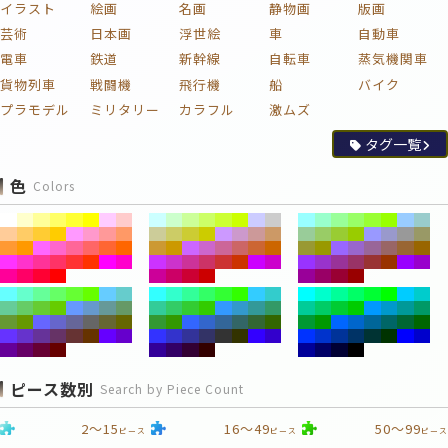
イラスト
絵画
名画
静物画
版画
芸術
日本画
浮世絵
車
自動車
電車
鉄道
新幹線
自転車
蒸気機関車
貨物列車
戦闘機
飛行機
船
バイク
プラモデル
ミリタリー
カラフル
激ムズ
タグ一覧
色
Colors
ピース数別
Search by Piece Count
2～15
16～49
50～99
ピース
ピース
ピース