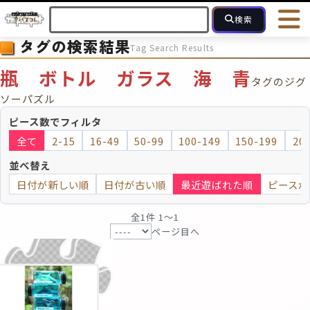
検索
タグの検索結果
Tag Search Results
HOME
会員登録
ログイン
ヘルプ
お問合せ
瓶 ボトル ガラス 海 青
タグのジグ
フォローしている人のパズル
人気のパズル
最近投稿された
ソーパズル
ピース数でフィルタ
2～15
16～49
50～99
100
ピース数
全て
2-15
16-49
50-99
100-149
150-199
20
並べ替え
モザイクのみ
モザイク
日付が新しい順
日付が古い順
最近遊ばれた順
ピースが
全1件 1〜1
ページ目へ