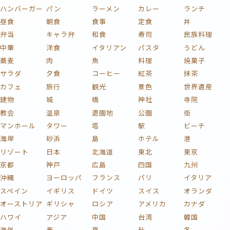
ハンバーガー
パン
ラーメン
カレー
ランチ
昼食
朝食
食事
定食
丼
弁当
キャラ弁
和食
寿司
民族料理
中華
洋食
イタリアン
パスタ
うどん
蕎麦
肉
魚
料理
焼菓子
サラダ
夕食
コーヒー
紅茶
抹茶
カフェ
旅行
観光
景色
世界遺産
建物
城
橋
神社
寺院
教会
温泉
遊園地
公園
街
マンホール
タワー
塔
駅
ビーチ
海岸
砂浜
島
ホテル
港
リゾート
日本
北海道
東北
東京
京都
神戸
広島
四国
九州
沖縄
ヨーロッパ
フランス
パリ
イタリア
スペイン
イギリス
ドイツ
スイス
オランダ
オーストリア
ギリシャ
ロシア
アメリカ
カナダ
ハワイ
アジア
中国
台湾
韓国
海外
春
夏
秋
冬