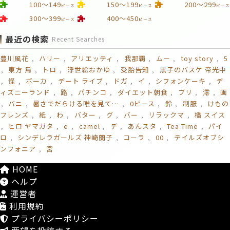
100～149
150～199
200～299
ピース
ピース
ピース
300～399
400～450
ピース
ピース
最近の検索
Recent Searches
豊川風花
ハリー
アリエッティ
我那覇
ムー
toy story
5
東方 烏
トロ
浮世絵おかゆ
受胎告知
黒子のバスケ 帝光中
怪
ボーカ
デート ライブ
ドガ
イ
シフォンケーキ
デ
ィズニーランド
路
パチンコ
ダイエット朝食
ブリ
澪
画
バニ
暑さでだらける唯を見て…
0ピース
鈴
制服
けもの
フレンズ
紙
わ
バター
グ
バー
リラックマ
橋 スイス
ヒロ ヤマガタ
e
camel
デ
あんスタ
Tea Time
パイ
ロ
シンデレラガールズ 神崎蘭子
コーラ
00
テイルズオブシ
ンフォニア
宮
HOME
ヘルプ
運営者
利用規約
プライバシーポリシー