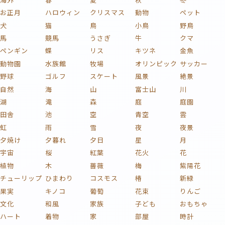
お正月
ハロウィン
クリスマス
動物
ペット
犬
猫
鳥
小鳥
野鳥
馬
競馬
うさぎ
牛
クマ
ペンギン
蝶
リス
キツネ
金魚
動物園
水族館
牧場
オリンピック
サッカー
野球
ゴルフ
スケート
風景
絶景
自然
海
山
富士山
川
湖
滝
森
庭
庭園
田舎
池
空
青空
雲
虹
雨
雪
夜
夜景
夕焼け
夕暮れ
夕日
星
月
宇宙
桜
紅葉
花火
花
植物
木
薔薇
梅
紫陽花
チューリップ
ひまわり
コスモス
椿
新緑
果実
キノコ
葡萄
花束
りんご
文化
和風
家族
子ども
おもちゃ
ハート
着物
家
部屋
時計