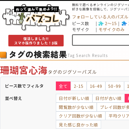
無料で遊べるオンラインのジグソー
好きな画像を投稿して、ジグソーパ
フォローしている人のパズル
ピース数
2～15
モザイク
モザイクのみ
復活しました!!
スマホ版作りました！β版
タグの検索結果
Tag Search Results
珊瑚宮心海
タグのジグソーパズル
ピース数でフィルタ
全て
2-15
16-49
50-99
並べ替え
日付が新しい順
日付が古い順
閲覧数が少ない順
プレイ回数が
クリア回数が少ない順
平均クリ
見た感じ良かった順