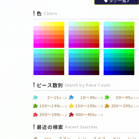
タグ一覧
色
Colors
ピース数別
Search by Piece Count
2～15
16～49
50～99
ピース
ピース
ピース
100～149
150～199
200～299
ピース
ピース
ピース
300～399
400～450
ピース
ピース
最近の検索
Recent Searches
衣
pro
スヌー
レン
スイス
メリ
シン