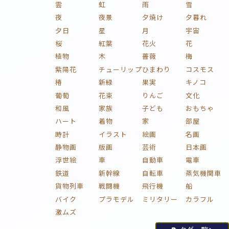
雲
虹
雨
雪
夜
夜景
夕焼け
夕暮れ
夕日
星
月
宇宙
桜
紅葉
花火
花
植物
木
薔薇
梅
紫陽花
チューリップ
ひまわり
コスモス
椿
新緑
果実
キノコ
葡萄
花束
りんご
文化
和風
家族
子ども
おもちゃ
ハート
着物
家
部屋
時計
イラスト
絵画
名画
静物画
版画
芸術
日本画
浮世絵
車
自動車
電車
鉄道
新幹線
自転車
蒸気機関車
貨物列車
戦闘機
飛行機
船
バイク
プラモデル
ミリタリー
カラフル
激ムズ