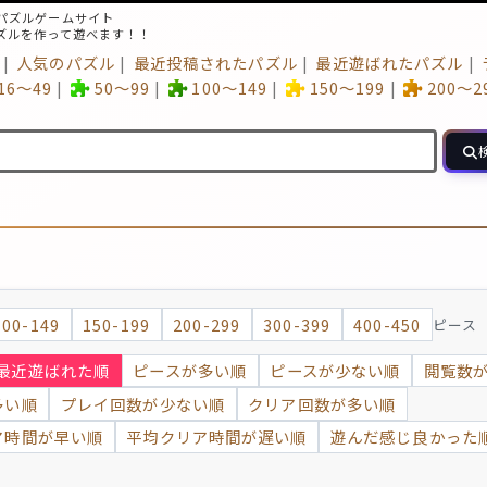
パズルゲームサイト
ズルを作って遊べます！！
人気のパズル
最近投稿されたパズル
最近遊ばれたパズル
16～49
50～99
100～149
150～199
200～2
100-149
150-199
200-299
300-399
400-450
ピース
最近遊ばれた順
ピースが多い順
ピースが少ない順
閲覧数
多い順
プレイ回数が少ない順
クリア回数が多い順
ア時間が早い順
平均クリア時間が遅い順
遊んだ感じ良かった