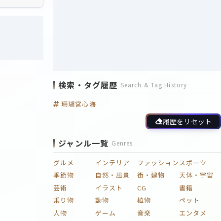
検索・タグ履歴
Search & Tag History
珊瑚宮心海
履歴をリセット
ジャンル一覧
Genres
グルメ
インテリア
ファッション
スポーツ
季節物
自然・風景
街・建物
天体・宇宙
芸術
イラスト
CG
書籍
乗り物
動物
植物
ペット
人物
ゲーム
音楽
エンタメ