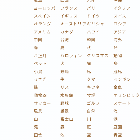
ヨーロッパ
フランス
パリ
イタリア
スペイン
イギリス
ドイツ
スイス
オランダ
オーストリア
ギリシャ
ロシア
アメリカ
カナダ
ハワイ
アジア
中国
台湾
韓国
海外
春
夏
秋
冬
お正月
ハロウィン
クリスマス
動物
ペット
犬
猫
鳥
小鳥
野鳥
馬
競馬
うさぎ
牛
クマ
ペンギン
蝶
リス
キツネ
金魚
動物園
水族館
牧場
オリンピック
サッカー
野球
ゴルフ
スケート
風景
絶景
自然
海
山
富士山
川
湖
滝
森
庭
庭園
田舎
池
空
青空