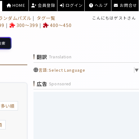
HOME
会員登録
ログイン
ヘルプ
お問合せ
ランダムパズル
タグ一覧
こんにちはゲストさん
99
300～399
400～450
検索
翻訳
Translation
言語:
Select Language
▼
広告
Sponsored
が多い順
順