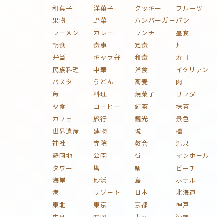
和菓子
洋菓子
クッキー
フルーツ
果物
野菜
ハンバーガー
パン
ラーメン
カレー
ランチ
昼食
朝食
食事
定食
丼
弁当
キャラ弁
和食
寿司
民族料理
中華
洋食
イタリアン
パスタ
うどん
蕎麦
肉
魚
料理
焼菓子
サラダ
夕食
コーヒー
紅茶
抹茶
カフェ
旅行
観光
景色
世界遺産
建物
城
橋
神社
寺院
教会
温泉
遊園地
公園
街
マンホール
タワー
塔
駅
ビーチ
海岸
砂浜
島
ホテル
港
リゾート
日本
北海道
東北
東京
京都
神戸
広島
四国
九州
沖縄