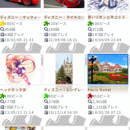
ディズニー：マックィーン
ディズニー：ライトニング・マックイーンのカスタムカー
青いリボンとネコミミ少女
180ピース
120ピース
108ピース
456回
288回
971回
64回プレイ
50回プレイ
147回プレイ
18/02/05 21:33
21/09/06 16:21
14/04/04 23:04
ヘッドホン少女
ディズニー：シンデレラ城とクリスマスツリー
Paris Hotel
100ピース
50ピース
450ピース
577回
376回
2,902回
70回プレイ
76回プレイ
1,235回プレイ
13/05/12 21:14
18/12/14 16:20
14/02/28 07:21