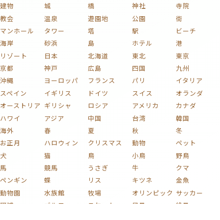
建物
城
橋
神社
寺院
教会
温泉
遊園地
公園
街
マンホール
タワー
塔
駅
ビーチ
海岸
砂浜
島
ホテル
港
リゾート
日本
北海道
東北
東京
京都
神戸
広島
四国
九州
沖縄
ヨーロッパ
フランス
パリ
イタリア
スペイン
イギリス
ドイツ
スイス
オランダ
オーストリア
ギリシャ
ロシア
アメリカ
カナダ
ハワイ
アジア
中国
台湾
韓国
海外
春
夏
秋
冬
お正月
ハロウィン
クリスマス
動物
ペット
犬
猫
鳥
小鳥
野鳥
馬
競馬
うさぎ
牛
クマ
ペンギン
蝶
リス
キツネ
金魚
動物園
水族館
牧場
オリンピック
サッカー
野球
ゴルフ
スケート
風景
絶景
自然
海
山
富士山
川