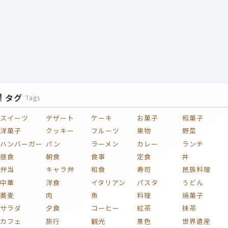
タグ
Tags
スイーツ
デザート
ケーキ
お菓子
和菓子
洋菓子
クッキー
フルーツ
果物
野菜
ハンバーガー
パン
ラーメン
カレー
ランチ
昼食
朝食
食事
定食
丼
弁当
キャラ弁
和食
寿司
民族料理
中華
洋食
イタリアン
パスタ
うどん
蕎麦
肉
魚
料理
焼菓子
サラダ
夕食
コーヒー
紅茶
抹茶
カフェ
旅行
観光
景色
世界遺産