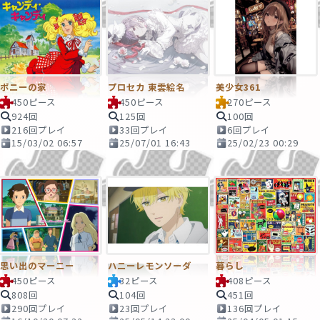
ポニーの家
プロセカ 東雲絵名
美少女361
450ピース
450ピース
270ピース
924回
125回
100回
216回プレイ
33回プレイ
6回プレイ
15/03/02 06:57
25/07/01 16:43
25/02/23 00:29
思い出のマーニー
ハニーレモンソーダ
暮らし
450ピース
32ピース
408ピース
808回
104回
451回
290回プレイ
23回プレイ
136回プレイ