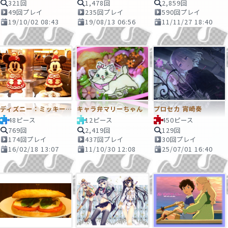
321回
1,478回
2,859回
49回プレイ
235回プレイ
590回プレイ
19/10/02 08:43
19/08/13 06:56
11/11/27 18:40
ディズニー：ミッキーとミニーのサンタクッキー
キャラ弁マリーちゃん
プロセカ 宵崎奏
48ピース
12ピース
450ピース
769回
2,419回
129回
174回プレイ
437回プレイ
30回プレイ
16/02/18 13:07
11/10/30 12:08
25/07/01 16:40