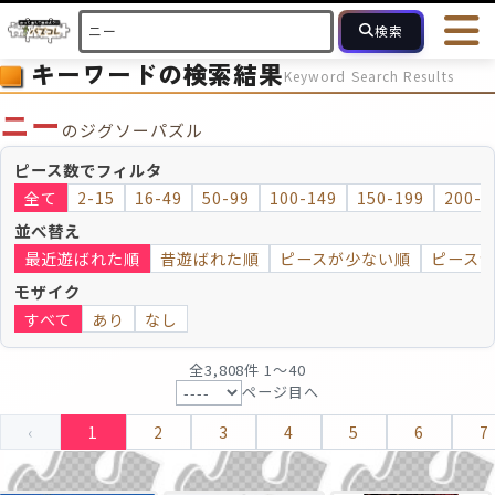
検索
キーワードの検索結果
Keyword Search Results
HOME
会員登録
ログイン
ヘルプ
お問合せ
ニー
のジグソーパズル
フォローしている人のパズル
人気のパズル
最近投稿された
ピース数でフィルタ
全て
2-15
16-49
50-99
100-149
150-199
200-2
2～15
16～49
50～99
100
ピース数
並べ替え
最近遊ばれた順
昔遊ばれた順
ピースが少ない順
ピース
モザイクのみ
モザイク
モザイク
すべて
あり
なし
全3,808件 1〜40
ページ目へ
‹
1
2
3
4
5
6
7