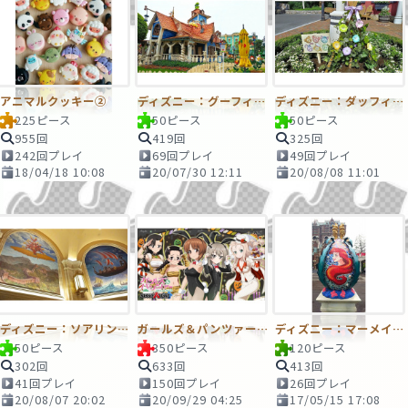
アニマルクッキー②
ディズニー：グーフィーの家
ディズニー：ダッフィー＆フレンズの庭
225ピース
50ピース
50ピース
955回
419回
325回
242回プレイ
69回プレイ
49回プレイ
18/04/18 10:08
20/07/30 12:11
20/08/08 11:01
ディズニー：ソアリン内部２
ガールズ＆パンツァー 戦車道大作戦
ディズニー：マーメイドラグーンエッグ
50ピース
350ピース
120ピース
302回
633回
413回
41回プレイ
150回プレイ
26回プレイ
20/08/07 20:02
20/09/29 04:25
17/05/15 17:08