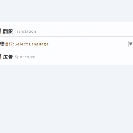
翻訳
Translation
言語:
Select Language
▼
広告
Sponsored