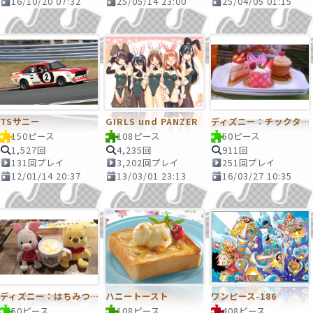
16/10/20 07:32
25/05/14 23:00
25/04/05 01:15
TSサニー
GIRLS und PANZER
ディズニー：チックタックダイナーのケーキ
150ピース
108ピース
50ピース
1,527回
4,235回
911回
131回プレイ
3,202回プレイ
251回プレイ
12/01/14 20:37
13/03/01 23:13
16/03/27 10:35
ディズニー：はちみつティーラテ
ハニートースト
ワンピース-186
50ピース
108ピース
408ピース