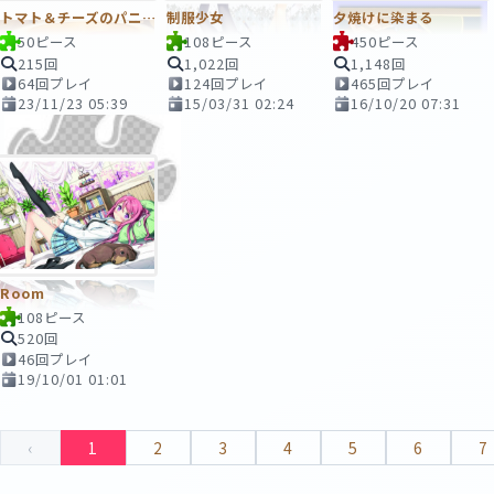
トマト＆チーズのパニーニ
制服少女
夕焼けに染まる
50ピース
108ピース
450ピース
215回
1,022回
1,148回
64回プレイ
124回プレイ
465回プレイ
23/11/23 05:39
15/03/31 02:24
16/10/20 07:31
Room
108ピース
520回
46回プレイ
19/10/01 01:01
‹
1
2
3
4
5
6
7