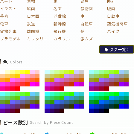
ハート
着物
家
部屋
時計
イラスト
絵画
名画
静物画
版画
芸術
日本画
浮世絵
車
自動車
電車
鉄道
新幹線
自転車
蒸気機関車
貨物列車
戦闘機
飛行機
船
バイク
プラモデル
ミリタリー
カラフル
激ムズ
タグ一覧
色
Colors
ピース数別
Search by Piece Count