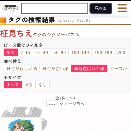
検索
タグの検索結果
Tag Search Results
HOME
会員登録
ログイン
ヘルプ
お問合せ
柾見ちえ
タグのジグソーパズル
フォローしている人のパズル
人気のパズル
最近投稿された
ピース数でフィルタ
全て
2-15
16-49
50-99
100-149
150-199
200-2
2～15
16～49
50～99
100
ピース数
並べ替え
日付が新しい順
日付が古い順
最近遊ばれた順
ピースが
モザイクのみ
モザイク
モザイク
すべて
あり
なし
全1件 1〜1
ページ目へ