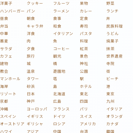
洋菓子
クッキー
フルーツ
果物
野菜
ハンバーガー
パン
ラーメン
カレー
ランチ
昼食
朝食
食事
定食
丼
弁当
キャラ弁
和食
寿司
民族料理
中華
洋食
イタリアン
パスタ
うどん
蕎麦
肉
魚
料理
焼菓子
サラダ
夕食
コーヒー
紅茶
抹茶
カフェ
旅行
観光
景色
世界遺産
建物
城
橋
神社
寺院
教会
温泉
遊園地
公園
街
マンホール
タワー
塔
駅
ビーチ
海岸
砂浜
島
ホテル
港
リゾート
日本
北海道
東北
東京
京都
神戸
広島
四国
九州
沖縄
ヨーロッパ
フランス
パリ
イタリア
スペイン
イギリス
ドイツ
スイス
オランダ
オーストリア
ギリシャ
ロシア
アメリカ
カナダ
ハワイ
アジア
中国
台湾
韓国