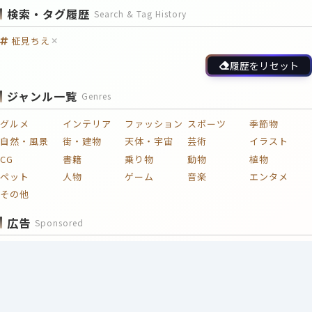
検索・タグ履歴
Search & Tag History
柾見ちえ
履歴をリセット
ジャンル一覧
Genres
グルメ
インテリア
ファッション
スポーツ
季節物
自然・風景
街・建物
天体・宇宙
芸術
イラスト
CG
書籍
乗り物
動物
植物
ペット
人物
ゲーム
音楽
エンタメ
その他
広告
Sponsored