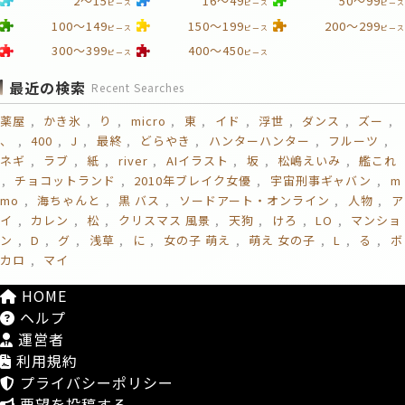
2～15
16～49
50～99
ピース
ピース
ピース
100～149
150～199
200～299
ピース
ピース
ピース
300～399
400～450
ピース
ピース
最近の検索
Recent Searches
薬屋
かき氷
り
micro
東
イド
浮世
ダンス
ズー
、
400
J
最終
どらやき
ハンターハンター
フルーツ
ネギ
ラブ
紙
river
AIイラスト
坂
松嶋えいみ
艦これ
チョコットランド
2010年ブレイク女優
宇宙刑事ギャバン
m
mo
海ちゃんと
黒 バス
ソードアート・オンライン
人物
ア
イ
カレン
松
クリスマス 風景
天狗
けろ
LO
マンショ
ン
D
グ
浅草
に
女の子 萌え
萌え 女の子
L
る
ボ
カロ
マイ
HOME
ヘルプ
運営者
利用規約
プライバシーポリシー
要望を投稿する