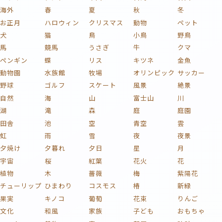
海外
春
夏
秋
冬
お正月
ハロウィン
クリスマス
動物
ペット
犬
猫
鳥
小鳥
野鳥
馬
競馬
うさぎ
牛
クマ
ペンギン
蝶
リス
キツネ
金魚
動物園
水族館
牧場
オリンピック
サッカー
野球
ゴルフ
スケート
風景
絶景
自然
海
山
富士山
川
湖
滝
森
庭
庭園
田舎
池
空
青空
雲
虹
雨
雪
夜
夜景
夕焼け
夕暮れ
夕日
星
月
宇宙
桜
紅葉
花火
花
植物
木
薔薇
梅
紫陽花
チューリップ
ひまわり
コスモス
椿
新緑
果実
キノコ
葡萄
花束
りんご
文化
和風
家族
子ども
おもちゃ