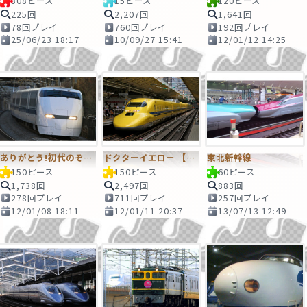
308ピース
15ピース
120ピース
225回
2,207回
1,641回
78回プレイ
760回プレイ
192回プレイ
25/06/23 18:17
10/09/27 15:41
12/01/12 14:25
ありがとう!初代のぞみ 300系新幹線...
ドクターイエロー 【東京駅】
東北新幹線
150ピース
150ピース
60ピース
1,738回
2,497回
883回
278回プレイ
711回プレイ
257回プレイ
12/01/08 18:11
12/01/11 20:37
13/07/13 12:49