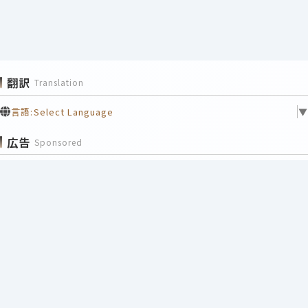
翻訳
Translation
言語:
Select Language
▼
広告
Sponsored