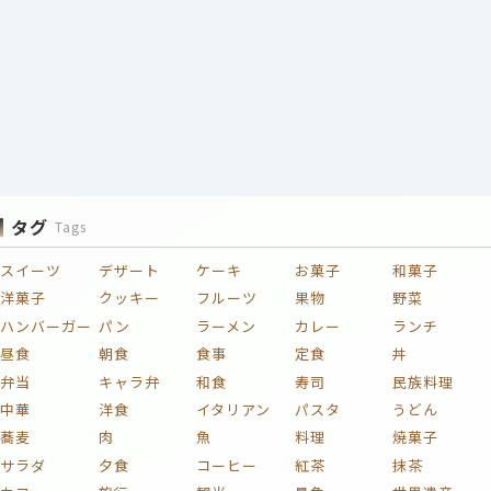
タグ
Tags
スイーツ
デザート
ケーキ
お菓子
和菓子
洋菓子
クッキー
フルーツ
果物
野菜
ハンバーガー
パン
ラーメン
カレー
ランチ
昼食
朝食
食事
定食
丼
弁当
キャラ弁
和食
寿司
民族料理
中華
洋食
イタリアン
パスタ
うどん
蕎麦
肉
魚
料理
焼菓子
サラダ
夕食
コーヒー
紅茶
抹茶