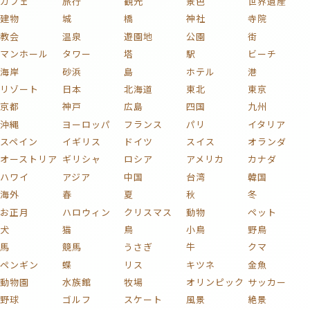
カフェ
旅行
観光
景色
世界遺産
建物
城
橋
神社
寺院
教会
温泉
遊園地
公園
街
マンホール
タワー
塔
駅
ビーチ
海岸
砂浜
島
ホテル
港
リゾート
日本
北海道
東北
東京
京都
神戸
広島
四国
九州
沖縄
ヨーロッパ
フランス
パリ
イタリア
スペイン
イギリス
ドイツ
スイス
オランダ
オーストリア
ギリシャ
ロシア
アメリカ
カナダ
ハワイ
アジア
中国
台湾
韓国
海外
春
夏
秋
冬
お正月
ハロウィン
クリスマス
動物
ペット
犬
猫
鳥
小鳥
野鳥
馬
競馬
うさぎ
牛
クマ
ペンギン
蝶
リス
キツネ
金魚
動物園
水族館
牧場
オリンピック
サッカー
野球
ゴルフ
スケート
風景
絶景