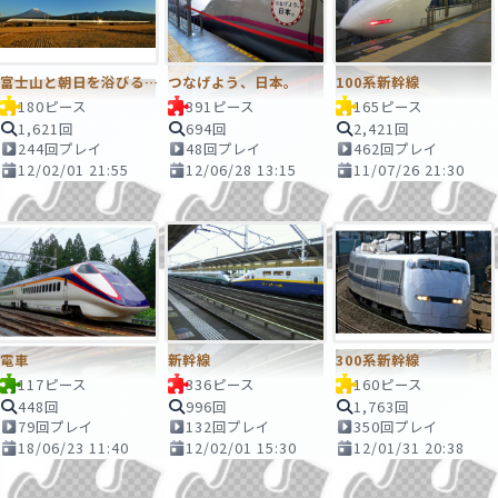
富士山と朝日を浴びる300系新幹線
つなげよう、日本。
100系新幹線
180ピース
391ピース
165ピース
1,621回
694回
2,421回
244回プレイ
48回プレイ
462回プレイ
12/02/01 21:55
12/06/28 13:15
11/07/26 21:30
電車
新幹線
300系新幹線
117ピース
336ピース
160ピース
448回
996回
1,763回
79回プレイ
132回プレイ
350回プレイ
18/06/23 11:40
12/02/01 15:30
12/01/31 20:38