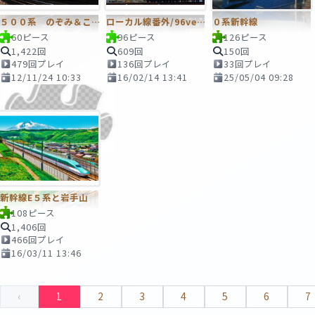
５００系 のぞみ＆こだま
ローカル線番外/96ver あと一ヶ月
０系新幹線
60ピース
96ピース
126ピース
1,422回
609回
150回
479回プレイ
136回プレイ
33回プレイ
12/11/24 10:33
16/02/14 13:41
25/05/04 09:28
新幹線E５系と岩手山
108ピース
1,406回
466回プレイ
16/03/11 13:46
‹
1
2
3
4
5
6
7