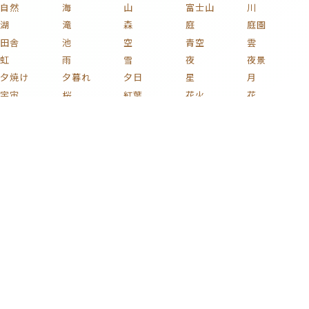
自然
海
山
富士山
川
湖
滝
森
庭
庭園
田舎
池
空
青空
雲
虹
雨
雪
夜
夜景
夕焼け
夕暮れ
夕日
星
月
宇宙
桜
紅葉
花火
花
植物
木
薔薇
梅
紫陽花
チューリップ
ひまわり
コスモス
椿
新緑
果実
キノコ
葡萄
花束
りんご
文化
和風
家族
子ども
おもちゃ
ハート
着物
家
部屋
時計
イラスト
絵画
名画
静物画
版画
芸術
日本画
浮世絵
車
自動車
電車
鉄道
新幹線
自転車
蒸気機関車
貨物列車
戦闘機
飛行機
船
バイク
プラモデル
ミリタリー
カラフル
激ムズ
タグ一覧