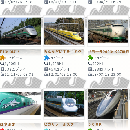
12/05/26 15:30
16/02/29 13:10
18/08/20 16:29
E3系つばさ
みんなだいすき！ドクターイエロー！！
サヨナラ200系 K47編成
216ピース
24ピース
144ピース
1,909回
1,989回
922回
332回プレイ
467回プレイ
178回プレイ
11/11/05 03:32
12/01/08 19:00
13/03/13 23:08
はやぶさ
ヒカリレールスター
５００K