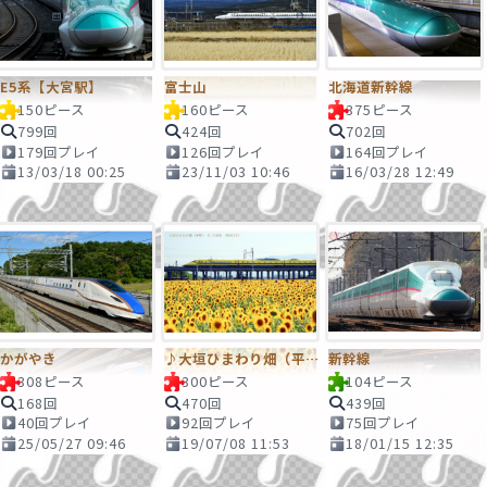
E5系【大宮駅】
富士山
北海道新幹線
150ピース
160ピース
375ピース
799回
424回
702回
179回プレイ
126回プレイ
164回プレイ
13/03/18 00:25
23/11/03 10:46
16/03/28 12:49
かがやき
♪大垣ひまわり畑（平町） © 大垣市
新幹線
308ピース
300ピース
104ピース
168回
470回
439回
40回プレイ
92回プレイ
75回プレイ
25/05/27 09:46
19/07/08 11:53
18/01/15 12:35