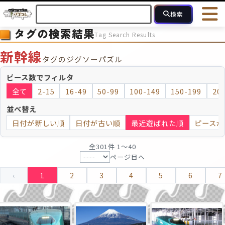
検索
タグの検索結果
Tag Search Results
HOME
会員登録
ログイン
ヘルプ
お問合せ
新幹線
タグのジグソーパズル
フォローしている人のパズル
人気のパズル
最近投稿された
ピース数でフィルタ
全て
2-15
16-49
50-99
100-149
150-199
20
2～15
16～49
50～99
100
ピース数
並べ替え
日付が新しい順
日付が古い順
最近遊ばれた順
ピースが
モザイクのみ
モザイク
全301件 1〜40
ページ目へ
‹
1
2
3
4
5
6
7