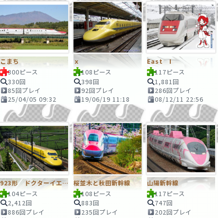
こまち
ｘ
East I
300ピース
108ピース
117ピース
330回
398回
1,881回
85回プレイ
92回プレイ
286回プレイ
25/04/05 09:32
19/06/19 11:18
08/12/11 22:56
923形 ドクターイエロー
桜並木と秋田新幹線
山陽新幹線
104ピース
108ピース
117ピース
2,412回
883回
747回
886回プレイ
235回プレイ
202回プレイ