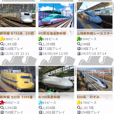
新幹線 N700系 【小田原駅】
H5系北海道新幹線
山陽新幹線レールスター
160ピース
108ピース
104ピース
1,882回
2,259回
246回
318回プレイ
772回プレイ
59回プレイ
12/01/25 21:11
16/05/04 12:09
24/07/18 07:14
新幹線 923形 3000番台 Dr.yellow T5編成
N700系新幹線
500系 のぞみ
450ピース
15ピース
176ピース
2,041回
2,636回
1,617回
758回プレイ
1,001回プレイ
394回プレイ