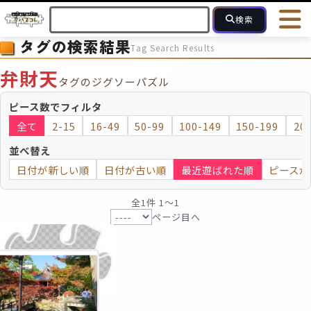
検索
タグの検索結果
Tag Search Results
HOME
会員登録
ログイン
ヘルプ
お問合せ
弁財天
タグのジグソーパズル
フォローしている人のパズル
人気のパズル
最近投稿された
ピース数でフィルタ
全て
2-15
16-49
50-99
100-149
150-199
20
2～15
16～49
50～99
100
ピース数
並べ替え
日付が新しい順
日付が古い順
最近遊ばれた順
ピースが
モザイクのみ
モザイク
全1件 1〜1
ページ目へ