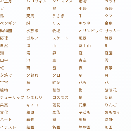
お正月
ハロウィン
クリスマス
動物
ペット
犬
猫
鳥
小鳥
野鳥
馬
競馬
うさぎ
牛
クマ
ペンギン
蝶
リス
キツネ
金魚
動物園
水族館
牧場
オリンピック
サッカー
野球
ゴルフ
スケート
風景
絶景
自然
海
山
富士山
川
湖
滝
森
庭
庭園
田舎
池
空
青空
雲
虹
雨
雪
夜
夜景
夕焼け
夕暮れ
夕日
星
月
宇宙
桜
紅葉
花火
花
植物
木
薔薇
梅
紫陽花
チューリップ
ひまわり
コスモス
椿
新緑
果実
キノコ
葡萄
花束
りんご
文化
和風
家族
子ども
おもちゃ
ハート
着物
家
部屋
時計
イラスト
絵画
名画
静物画
版画