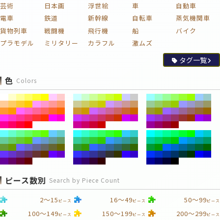
芸術
日本画
浮世絵
車
自動車
電車
鉄道
新幹線
自転車
蒸気機関車
貨物列車
戦闘機
飛行機
船
バイク
プラモデル
ミリタリー
カラフル
激ムズ
タグ一覧
色
Colors
ピース数別
Search by Piece Count
2～15
16～49
50～99
ピース
ピース
ピース
100～149
150～199
200～299
ピース
ピース
ピース