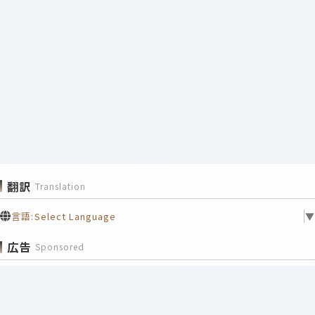
翻訳
Translation
言語:
Select Language
▼
広告
Sponsored