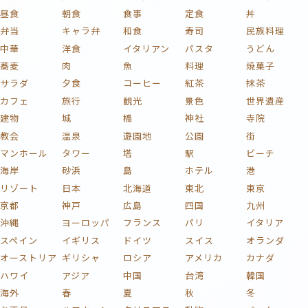
昼食
朝食
食事
定食
丼
弁当
キャラ弁
和食
寿司
民族料理
中華
洋食
イタリアン
パスタ
うどん
蕎麦
肉
魚
料理
焼菓子
サラダ
夕食
コーヒー
紅茶
抹茶
カフェ
旅行
観光
景色
世界遺産
建物
城
橋
神社
寺院
教会
温泉
遊園地
公園
街
マンホール
タワー
塔
駅
ビーチ
海岸
砂浜
島
ホテル
港
リゾート
日本
北海道
東北
東京
京都
神戸
広島
四国
九州
沖縄
ヨーロッパ
フランス
パリ
イタリア
スペイン
イギリス
ドイツ
スイス
オランダ
オーストリア
ギリシャ
ロシア
アメリカ
カナダ
ハワイ
アジア
中国
台湾
韓国
海外
春
夏
秋
冬