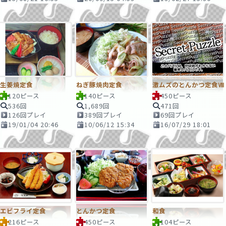
生姜焼定食
ねぎ豚焼肉定食
激ムズのとんかつ定食Ⅷ
120ピース
140ピース
450ピース
536回
1,689回
471回
126回プレイ
389回プレイ
69回プレイ
19/01/04 20:46
10/06/12 15:34
16/07/29 18:01
エビフライ定食
とんかつ定食
和食
216ピース
450ピース
104ピース