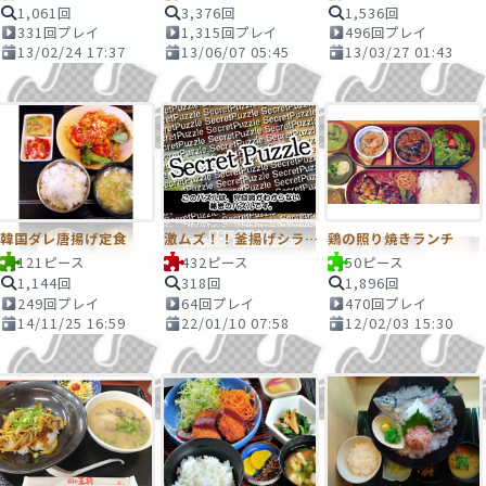
1,061回
3,376回
1,536回
331回プレイ
1,315回プレイ
496回プレイ
13/02/24 17:37
13/06/07 05:45
13/03/27 01:43
韓国ダレ唐揚げ定食
激ムズ！！釜揚げシラス丼＆刺身定食
鶏の照り焼きランチ
121ピース
432ピース
50ピース
1,144回
318回
1,896回
249回プレイ
64回プレイ
470回プレイ
14/11/25 16:59
22/01/10 07:58
12/02/03 15:30