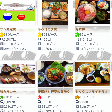
サンマ定食
ある日の夕食
海鮮丼
180ピース
169ピース
96ピース
1,587回
455回
3,647回
185回プレイ
90回プレイ
1,649回プレイ
09/02/15 10:27
20/04/23 22:39
13/12/22 18:29
和食ランチ
唐揚げと野菜の香味タレ定食
ミックスフライ定食２
104ピース
300ピース
204ピース
1,092回
353回
545回
219回プレイ
79回プレイ
91回プレイ
15/08/21 16:55
20/09/15 04:53
13/02/27 15:30