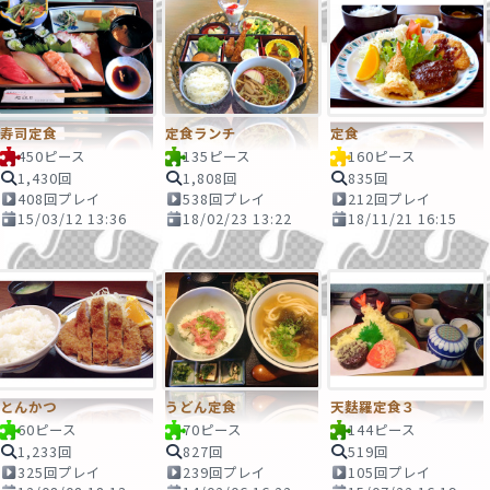
寿司定食
定食ランチ
定食
450ピース
135ピース
160ピース
1,430回
1,808回
835回
408回プレイ
538回プレイ
212回プレイ
15/03/12 13:36
18/02/23 13:22
18/11/21 16:15
とんかつ
うどん定食
天麩羅定食３
60ピース
70ピース
144ピース
1,233回
827回
519回
325回プレイ
239回プレイ
105回プレイ