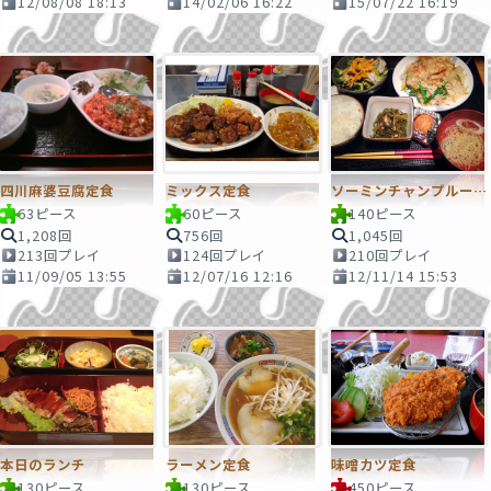
12/08/08 18:13
14/02/06 16:22
15/07/22 16:19
四川麻婆豆腐定食
ミックス定食
ソーミンチャンプルーセット
63ピース
60ピース
140ピース
1,208回
756回
1,045回
213回プレイ
124回プレイ
210回プレイ
11/09/05 13:55
12/07/16 12:16
12/11/14 15:53
本日のランチ
ラーメン定食
味噌カツ定食
130ピース
130ピース
450ピース