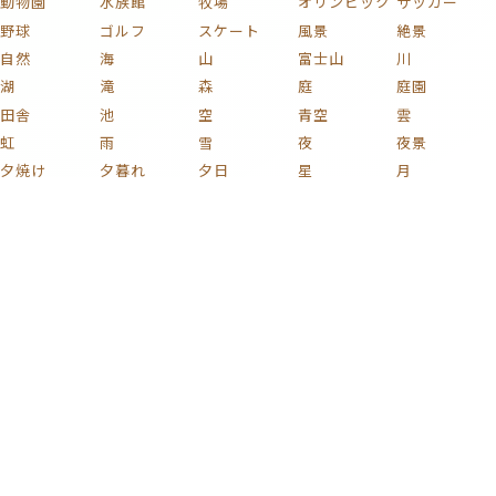
動物園
水族館
牧場
オリンピック
サッカー
野球
ゴルフ
スケート
風景
絶景
自然
海
山
富士山
川
湖
滝
森
庭
庭園
田舎
池
空
青空
雲
虹
雨
雪
夜
夜景
夕焼け
夕暮れ
夕日
星
月
宇宙
桜
紅葉
花火
花
植物
木
薔薇
梅
紫陽花
チューリップ
ひまわり
コスモス
椿
新緑
果実
キノコ
葡萄
花束
りんご
文化
和風
家族
子ども
おもちゃ
ハート
着物
家
部屋
時計
イラスト
絵画
名画
静物画
版画
芸術
日本画
浮世絵
車
自動車
電車
鉄道
新幹線
自転車
蒸気機関車
貨物列車
戦闘機
飛行機
船
バイク
プラモデル
ミリタリー
カラフル
激ムズ