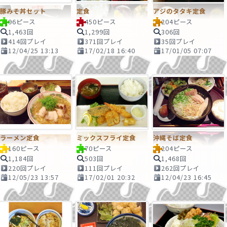
豚みそ丼セット
定食
アジのタタキ定食
96ピース
450ピース
204ピース
1,463回
1,299回
306回
414回プレイ
371回プレイ
35回プレイ
12/04/25 13:13
17/02/18 16:40
17/01/05 07:07
ラーメン定食
ミックスフライ定食
沖縄そば定食
160ピース
70ピース
204ピース
1,184回
503回
1,468回
220回プレイ
111回プレイ
262回プレイ
12/05/23 13:57
17/02/01 20:32
12/04/23 16:45