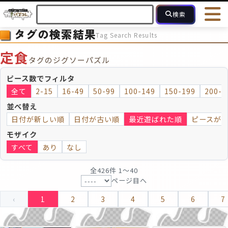
検索
タグの検索結果
Tag Search Results
HOME
会員登録
ログイン
ヘルプ
お問合せ
定食
タグのジグソーパズル
フォローしている人のパズル
人気のパズル
最近投稿された
ピース数でフィルタ
全て
2-15
16-49
50-99
100-149
150-199
200-2
2～15
16～49
50～99
100
ピース数
並べ替え
日付が新しい順
日付が古い順
最近遊ばれた順
ピースが
モザイクのみ
モザイク
モザイク
すべて
あり
なし
全426件 1〜40
ページ目へ
‹
1
2
3
4
5
6
7