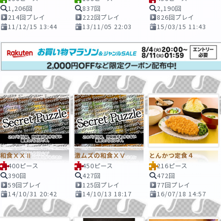
1,206回
837回
2,190回
214回プレイ
222回プレイ
826回プレイ
11/12/15 13:44
13/11/05 22:03
15/03/15 11:43
和食ⅩⅩⅡ
激ムズの和食ⅩⅤ
とんかつ定食４
400ピース
450ピース
216ピース
390回
427回
472回
59回プレイ
125回プレイ
77回プレイ
14/10/31 20:42
14/10/13 18:17
16/07/18 14:57