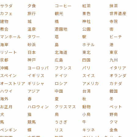
サラダ
夕食
コーヒー
紅茶
抹茶
カフェ
旅行
観光
景色
世界遺産
建物
城
橋
神社
寺院
教会
温泉
遊園地
公園
街
マンホール
タワー
塔
駅
ビーチ
海岸
砂浜
島
ホテル
港
リゾート
日本
北海道
東北
東京
京都
神戸
広島
四国
九州
沖縄
ヨーロッパ
フランス
パリ
イタリア
スペイン
イギリス
ドイツ
スイス
オランダ
オーストリア
ギリシャ
ロシア
アメリカ
カナダ
ハワイ
アジア
中国
台湾
韓国
海外
春
夏
秋
冬
お正月
ハロウィン
クリスマス
動物
ペット
犬
猫
鳥
小鳥
野鳥
馬
競馬
うさぎ
牛
クマ
ペンギン
蝶
リス
キツネ
金魚