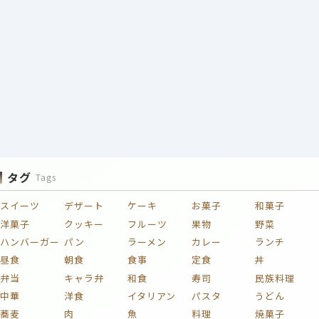
タグ
Tags
スイーツ
デザート
ケーキ
お菓子
和菓子
洋菓子
クッキー
フルーツ
果物
野菜
ハンバーガー
パン
ラーメン
カレー
ランチ
昼食
朝食
食事
定食
丼
弁当
キャラ弁
和食
寿司
民族料理
中華
洋食
イタリアン
パスタ
うどん
蕎麦
肉
魚
料理
焼菓子