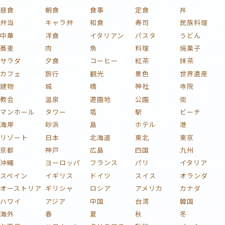
昼食
朝食
食事
定食
丼
弁当
キャラ弁
和食
寿司
民族料理
中華
洋食
イタリアン
パスタ
うどん
蕎麦
肉
魚
料理
焼菓子
サラダ
夕食
コーヒー
紅茶
抹茶
カフェ
旅行
観光
景色
世界遺産
建物
城
橋
神社
寺院
教会
温泉
遊園地
公園
街
マンホール
タワー
塔
駅
ビーチ
海岸
砂浜
島
ホテル
港
リゾート
日本
北海道
東北
東京
京都
神戸
広島
四国
九州
沖縄
ヨーロッパ
フランス
パリ
イタリア
スペイン
イギリス
ドイツ
スイス
オランダ
オーストリア
ギリシャ
ロシア
アメリカ
カナダ
ハワイ
アジア
中国
台湾
韓国
海外
春
夏
秋
冬