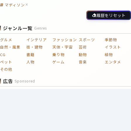
マディソン
履歴をリセット
ジャンル一覧
Genres
グルメ
インテリア
ファッション
スポーツ
季節物
自然・風景
街・建物
天体・宇宙
芸術
イラスト
CG
書籍
乗り物
動物
植物
ペット
人物
ゲーム
音楽
エンタメ
その他
広告
Sponsored