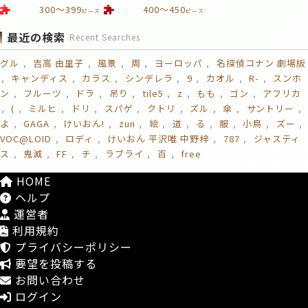
300～399
400～450
ピース
ピース
最近の検索
Recent Searches
グル
吉高 由里子
風景
周
ヨーロッパ
名探偵コナン 劇場版
キャンディス
カラス
シンデレラ
9
カオル
R-
スンホ
ン
フルーツ
ドラ
吊り
tile5
z
もも
ゴン
アフリカ
(
ミルヒ
ドリ
スパゲ
クトリ
ズル
傘
サントリー
よ
GAGA
けいおん!
zun
絵
道
る
服
小鳥
ズー
VOC@LOID
ロディ
けいおん 平沢唯 中野梓
787
ジャスティ
ス
鬼滅
FF
チ
ラブライ
百
free
HOME
ヘルプ
運営者
利用規約
プライバシーポリシー
要望を投稿する
お問い合わせ
ログイン