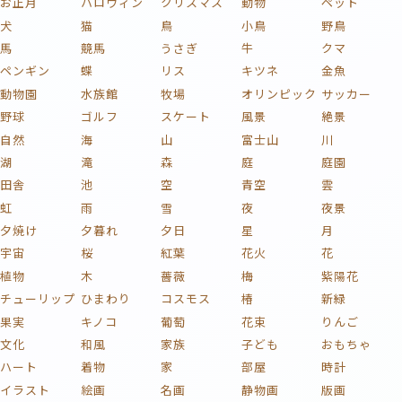
お正月
ハロウィン
クリスマス
動物
ペット
犬
猫
鳥
小鳥
野鳥
馬
競馬
うさぎ
牛
クマ
ペンギン
蝶
リス
キツネ
金魚
動物園
水族館
牧場
オリンピック
サッカー
野球
ゴルフ
スケート
風景
絶景
自然
海
山
富士山
川
湖
滝
森
庭
庭園
田舎
池
空
青空
雲
虹
雨
雪
夜
夜景
夕焼け
夕暮れ
夕日
星
月
宇宙
桜
紅葉
花火
花
植物
木
薔薇
梅
紫陽花
チューリップ
ひまわり
コスモス
椿
新緑
果実
キノコ
葡萄
花束
りんご
文化
和風
家族
子ども
おもちゃ
ハート
着物
家
部屋
時計
イラスト
絵画
名画
静物画
版画