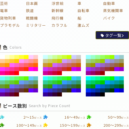
芸術
日本画
浮世絵
車
自動車
電車
鉄道
新幹線
自転車
蒸気機関車
貨物列車
戦闘機
飛行機
船
バイク
プラモデル
ミリタリー
カラフル
激ムズ
タグ一覧
色
Colors
ピース数別
Search by Piece Count
2～15
16～49
50～99
ピース
ピース
ピース
100～149
150～199
200～299
ピース
ピース
ピース