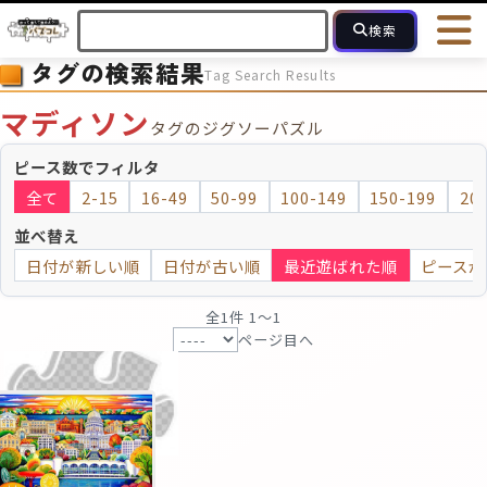
検索
タグの検索結果
Tag Search Results
HOME
会員登録
ログイン
ヘルプ
お問合せ
マディソン
タグのジグソーパズル
フォローしている人のパズル
人気のパズル
最近投稿された
ピース数でフィルタ
全て
2-15
16-49
50-99
100-149
150-199
20
2～15
16～49
50～99
100
ピース数
並べ替え
日付が新しい順
日付が古い順
最近遊ばれた順
ピースが
モザイクのみ
モザイク
全1件 1〜1
ページ目へ