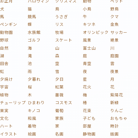
お正月
ハロウィン
クリスマス
動物
ペット
犬
猫
鳥
小鳥
野鳥
馬
競馬
うさぎ
牛
クマ
ペンギン
蝶
リス
キツネ
金魚
動物園
水族館
牧場
オリンピック
サッカー
野球
ゴルフ
スケート
風景
絶景
自然
海
山
富士山
川
湖
滝
森
庭
庭園
田舎
池
空
青空
雲
虹
雨
雪
夜
夜景
夕焼け
夕暮れ
夕日
星
月
宇宙
桜
紅葉
花火
花
植物
木
薔薇
梅
紫陽花
チューリップ
ひまわり
コスモス
椿
新緑
果実
キノコ
葡萄
花束
りんご
文化
和風
家族
子ども
おもちゃ
ハート
着物
家
部屋
時計
イラスト
絵画
名画
静物画
版画