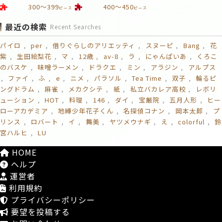
300～399
400～450
ピース
ピース
最近の検索
Recent Searches
パイロ
per
借りぐらしのアリエッティ
スヌーピ
Bang
花
紫
生田絵梨花
マ
12歳
av-8
ラ
にゃんぱいあ
くろこ
のバスケ
味噌ラーメン
ドラクエ
ミン
アラジン
アルプス
ファイ
ふ
e
ニメ
パラソル
Tea Time
双子
輪るピ
ングドラム
麻雀
メカクシテ
紙
私立バカレア高校
レボリ
ューション
HOT
料理
146
ダイ
宝厳院
五月人形
ヒー
ローアカデミア
地縛少年花子くん
名探偵コナン
岡本太郎
プ
リンス
ロバート
イ
舞美
ヤツメウナギ
え
colorful
鈴
宮ハルヒ
LU
HOME
ヘルプ
運営者
利用規約
プライバシーポリシー
要望を投稿する