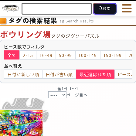
検索
タグの検索結果
Tag Search Results
HOME
会員登録
ログイン
ヘルプ
お問合せ
ボウリング場
タグのジグソーパズル
フォローしている人のパズル
人気のパズル
最近投稿された
ピース数でフィルタ
全て
2-15
16-49
50-99
100-149
150-199
20
2～15
16～49
50～99
100
ピース数
並べ替え
日付が新しい順
日付が古い順
最近遊ばれた順
ピースが
モザイクのみ
モザイク
全1件 1〜1
ページ目へ