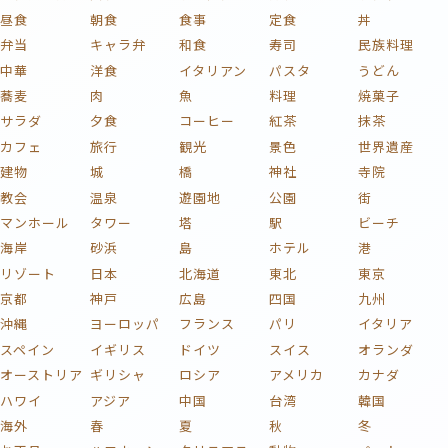
昼食
朝食
食事
定食
丼
弁当
キャラ弁
和食
寿司
民族料理
中華
洋食
イタリアン
パスタ
うどん
蕎麦
肉
魚
料理
焼菓子
サラダ
夕食
コーヒー
紅茶
抹茶
カフェ
旅行
観光
景色
世界遺産
建物
城
橋
神社
寺院
教会
温泉
遊園地
公園
街
マンホール
タワー
塔
駅
ビーチ
海岸
砂浜
島
ホテル
港
リゾート
日本
北海道
東北
東京
京都
神戸
広島
四国
九州
沖縄
ヨーロッパ
フランス
パリ
イタリア
スペイン
イギリス
ドイツ
スイス
オランダ
オーストリア
ギリシャ
ロシア
アメリカ
カナダ
ハワイ
アジア
中国
台湾
韓国
海外
春
夏
秋
冬