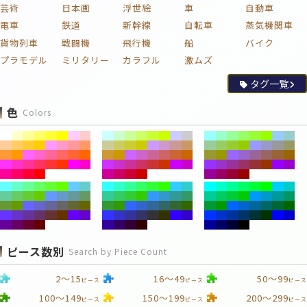
芸術
日本画
浮世絵
車
自動車
電車
鉄道
新幹線
自転車
蒸気機関車
貨物列車
戦闘機
飛行機
船
バイク
プラモデル
ミリタリー
カラフル
激ムズ
タグ一覧
色
Colors
ピース数別
Search by Piece Count
2～15
16～49
50～99
ピース
ピース
ピース
100～149
150～199
200～299
ピース
ピース
ピース