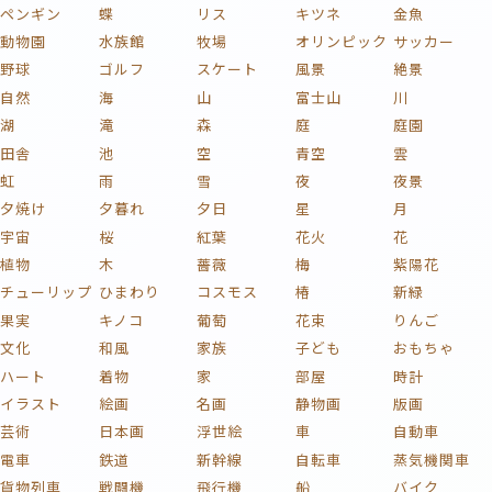
ペンギン
蝶
リス
キツネ
金魚
動物園
水族館
牧場
オリンピック
サッカー
野球
ゴルフ
スケート
風景
絶景
自然
海
山
富士山
川
湖
滝
森
庭
庭園
田舎
池
空
青空
雲
虹
雨
雪
夜
夜景
夕焼け
夕暮れ
夕日
星
月
宇宙
桜
紅葉
花火
花
植物
木
薔薇
梅
紫陽花
チューリップ
ひまわり
コスモス
椿
新緑
果実
キノコ
葡萄
花束
りんご
文化
和風
家族
子ども
おもちゃ
ハート
着物
家
部屋
時計
イラスト
絵画
名画
静物画
版画
芸術
日本画
浮世絵
車
自動車
電車
鉄道
新幹線
自転車
蒸気機関車
貨物列車
戦闘機
飛行機
船
バイク