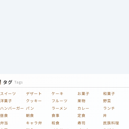
タグ
Tags
スイーツ
デザート
ケーキ
お菓子
和菓子
洋菓子
クッキー
フルーツ
果物
野菜
ハンバーガー
パン
ラーメン
カレー
ランチ
昼食
朝食
食事
定食
丼
弁当
キャラ弁
和食
寿司
民族料理