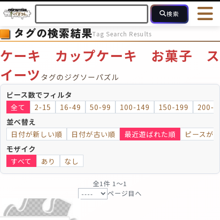
検索
タグの検索結果
Tag Search Results
HOME
会員登録
ログイン
ヘルプ
お問合せ
ケーキ カップケーキ お菓子 ス
フォローしている人のパズル
人気のパズル
最近投稿された
イーツ
タグのジグソーパズル
ピース数でフィルタ
2～15
16～49
50～99
100
ピース数
全て
2-15
16-49
50-99
100-149
150-199
200-2
並べ替え
モザイクのみ
モザイク
日付が新しい順
日付が古い順
最近遊ばれた順
ピースが
モザイク
すべて
あり
なし
全1件 1〜1
ページ目へ