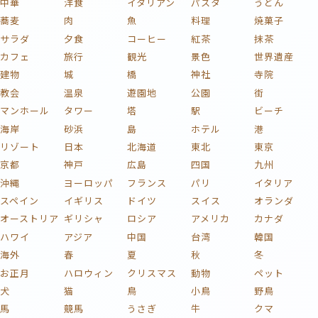
中華
洋食
イタリアン
パスタ
うどん
蕎麦
肉
魚
料理
焼菓子
サラダ
夕食
コーヒー
紅茶
抹茶
カフェ
旅行
観光
景色
世界遺産
建物
城
橋
神社
寺院
教会
温泉
遊園地
公園
街
マンホール
タワー
塔
駅
ビーチ
海岸
砂浜
島
ホテル
港
リゾート
日本
北海道
東北
東京
京都
神戸
広島
四国
九州
沖縄
ヨーロッパ
フランス
パリ
イタリア
スペイン
イギリス
ドイツ
スイス
オランダ
オーストリア
ギリシャ
ロシア
アメリカ
カナダ
ハワイ
アジア
中国
台湾
韓国
海外
春
夏
秋
冬
お正月
ハロウィン
クリスマス
動物
ペット
犬
猫
鳥
小鳥
野鳥
馬
競馬
うさぎ
牛
クマ