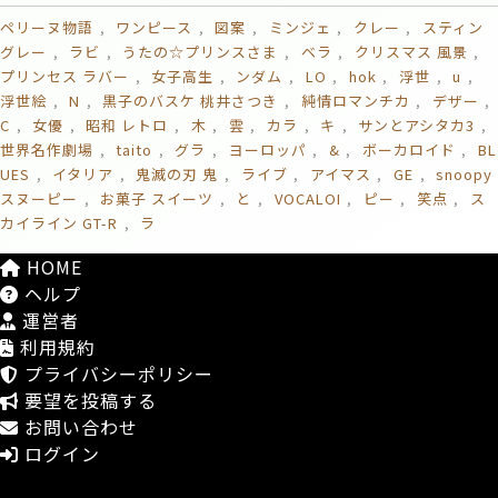
ペリーヌ物語
ワンピース
図案
ミンジェ
クレー
スティン
グレー
ラビ
うたの☆プリンスさま
ベラ
クリスマス 風景
プリンセス ラバー
女子高生
ンダム
LO
hok
浮世
u
浮世絵
N
黒子のバスケ 桃井さつき
純情ロマンチカ
デザー
C
女優
昭和 レトロ
木
雲
カラ
キ
サンとアシタカ3
世界名作劇場
taito
グラ
ヨーロッパ
&
ボーカロイド
BL
UES
イタリア
鬼滅の刃 鬼
ライブ
アイマス
GE
snoopy
スヌーピー
お菓子 スイーツ
と
VOCALOI
ピー
笑点
ス
カイライン GT-R
ラ
HOME
ヘルプ
運営者
利用規約
プライバシーポリシー
要望を投稿する
お問い合わせ
ログイン