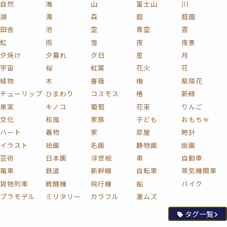
自然
海
山
富士山
川
湖
滝
森
庭
庭園
田舎
池
空
青空
雲
虹
雨
雪
夜
夜景
夕焼け
夕暮れ
夕日
星
月
宇宙
桜
紅葉
花火
花
植物
木
薔薇
梅
紫陽花
チューリップ
ひまわり
コスモス
椿
新緑
果実
キノコ
葡萄
花束
りんご
文化
和風
家族
子ども
おもちゃ
ハート
着物
家
部屋
時計
イラスト
絵画
名画
静物画
版画
芸術
日本画
浮世絵
車
自動車
電車
鉄道
新幹線
自転車
蒸気機関車
貨物列車
戦闘機
飛行機
船
バイク
プラモデル
ミリタリー
カラフル
激ムズ
タグ一覧