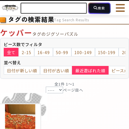
検索
タグの検索結果
Tag Search Results
HOME
会員登録
ログイン
ヘルプ
お問合せ
ケッパー
タグのジグソーパズル
フォローしている人のパズル
人気のパズル
最近投稿された
ピース数でフィルタ
全て
2-15
16-49
50-99
100-149
150-199
20
2～15
16～49
50～99
100
ピース数
並べ替え
日付が新しい順
日付が古い順
最近遊ばれた順
ピースが
モザイクのみ
モザイク
全1件 1〜1
ページ目へ