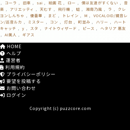
コーラ
旧車
sai
絵画 花
ロー
僕は友達がすくない
音
楽
アリエッティ
天むす
飛行機
蛙
湘南乃風
ラ
クレ
ヨンしんちゃ
優曇華
まど
トレイン
M
VOCALOID/鏡音レ
ン/巡音ルカ
ミスター
コン
灯台
町並み
ハリー
ハート
キャッチ
y
スタ
ナイトウィザード
ピース
ヘタリア 悪友
AI美人
ギアス
HOME
ヘルプ
運営者
利用規約
プライバシーポリシー
要望を投稿する
お問い合わせ
ログイン
Copyright (c) puzzcore.com