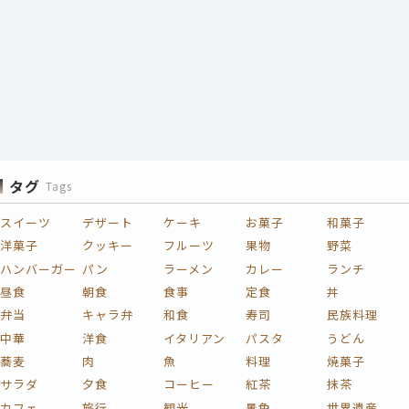
タグ
Tags
スイーツ
デザート
ケーキ
お菓子
和菓子
洋菓子
クッキー
フルーツ
果物
野菜
ハンバーガー
パン
ラーメン
カレー
ランチ
昼食
朝食
食事
定食
丼
弁当
キャラ弁
和食
寿司
民族料理
中華
洋食
イタリアン
パスタ
うどん
蕎麦
肉
魚
料理
焼菓子
サラダ
夕食
コーヒー
紅茶
抹茶
カフェ
旅行
観光
景色
世界遺産