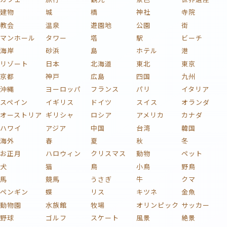
建物
城
橋
神社
寺院
教会
温泉
遊園地
公園
街
マンホール
タワー
塔
駅
ビーチ
海岸
砂浜
島
ホテル
港
リゾート
日本
北海道
東北
東京
京都
神戸
広島
四国
九州
沖縄
ヨーロッパ
フランス
パリ
イタリア
スペイン
イギリス
ドイツ
スイス
オランダ
オーストリア
ギリシャ
ロシア
アメリカ
カナダ
ハワイ
アジア
中国
台湾
韓国
海外
春
夏
秋
冬
お正月
ハロウィン
クリスマス
動物
ペット
犬
猫
鳥
小鳥
野鳥
馬
競馬
うさぎ
牛
クマ
ペンギン
蝶
リス
キツネ
金魚
動物園
水族館
牧場
オリンピック
サッカー
野球
ゴルフ
スケート
風景
絶景