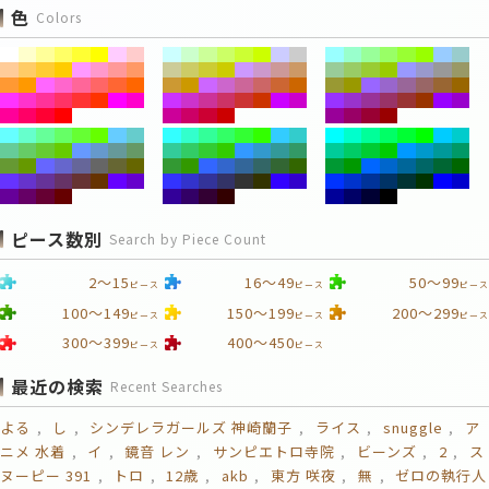
色
Colors
ピース数別
Search by Piece Count
2～15
16～49
50～99
ピース
ピース
ピース
100～149
150～199
200～299
ピース
ピース
ピース
300～399
400～450
ピース
ピース
最近の検索
Recent Searches
よる
し
シンデレラガールズ 神崎蘭子
ライス
snuggle
ア
ニメ 水着
イ
鏡音 レン
サンピエトロ寺院
ビーンズ
2
ス
ヌーピー 391
トロ
12歳
akb
東方 咲夜
無
ゼロの執行人