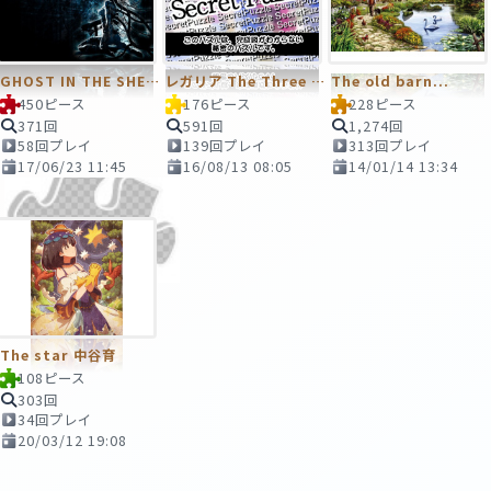
GHOST IN THE SHELL
レガリア The Three Sacred Stars
The old barn...
450ピース
176ピース
228ピース
371回
591回
1,274回
58回プレイ
139回プレイ
313回プレイ
17/06/23 11:45
16/08/13 08:05
14/01/14 13:34
The star 中谷育
108ピース
303回
34回プレイ
20/03/12 19:08