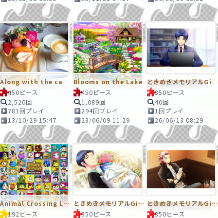
Along with the café latte
Blooms on the Lake
ときめきメモリアルGirl’sSide4thHeart 柊夜ノ介～日常のひとコマ～
450ピース
450ピース
350ピース
2,520回
1,089回
40回
781回プレイ
294回プレイ
1回プレイ
13/10/29 15:47
23/06/09 11:29
26/06/13 08:29
Animal Crossing Let's Go To The City
ときめきメモリアルGirl’sSide4thHeart 柊夜ノ介スチル
ときめきメモリアルGirl’sSide4thHeart 七ツ森実～日常のひとコマ～
192ピース
350ピース
350ピース