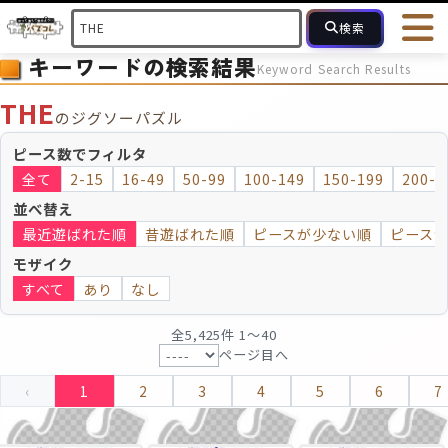
検索
キーワードの検索結果
Keyword Search Results
HOME
会員登録
ログイン
ヘルプ
お問合せ
THE
のジグソーパズル
フォローしている人のパズル
人気のパズル
最近投稿された
ピース数でフィルタ
全て
2-15
16-49
50-99
100-149
150-199
200-2
2～15
16～49
50～99
100
ピース数
並べ替え
最近遊ばれた順
昔遊ばれた順
ピースが少ない順
ピース
モザイクのみ
モザイク
モザイク
すべて
あり
なし
全5,425件 1〜40
ページ目へ
‹
1
2
3
4
5
6
7