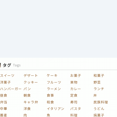
タグ
Tags
スイーツ
デザート
ケーキ
お菓子
和菓子
洋菓子
クッキー
フルーツ
果物
野菜
ハンバーガー
パン
ラーメン
カレー
ランチ
昼食
朝食
食事
定食
丼
弁当
キャラ弁
和食
寿司
民族料理
中華
洋食
イタリアン
パスタ
うどん
蕎麦
肉
魚
料理
焼菓子