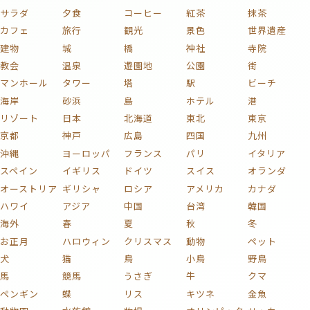
サラダ
夕食
コーヒー
紅茶
抹茶
カフェ
旅行
観光
景色
世界遺産
建物
城
橋
神社
寺院
教会
温泉
遊園地
公園
街
マンホール
タワー
塔
駅
ビーチ
海岸
砂浜
島
ホテル
港
リゾート
日本
北海道
東北
東京
京都
神戸
広島
四国
九州
沖縄
ヨーロッパ
フランス
パリ
イタリア
スペイン
イギリス
ドイツ
スイス
オランダ
オーストリア
ギリシャ
ロシア
アメリカ
カナダ
ハワイ
アジア
中国
台湾
韓国
海外
春
夏
秋
冬
お正月
ハロウィン
クリスマス
動物
ペット
犬
猫
鳥
小鳥
野鳥
馬
競馬
うさぎ
牛
クマ
ペンギン
蝶
リス
キツネ
金魚