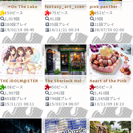
✑On The Lake
fantasy_art_scenery_wallpaper_sarel_theron_03
pink panther
150ピース
375ピース
252ピース
1,019回
412回
39回
280回プレイ
35回プレイ
21回プレイ
19/02/18 06:45
16/11/21 00:34
26/07/30 02:00
THE IDOLM@STER シンデレラガールズ
The Sherlock Holmes Museum
Heart of the Pink
108ピース
450ピース
450ピース
1,907回
2,041回
5,410回
658回プレイ
796回プレイ
2,585回プレイ
15/11/21 06:11
15/03/24 06:07
13/11/09 18:23