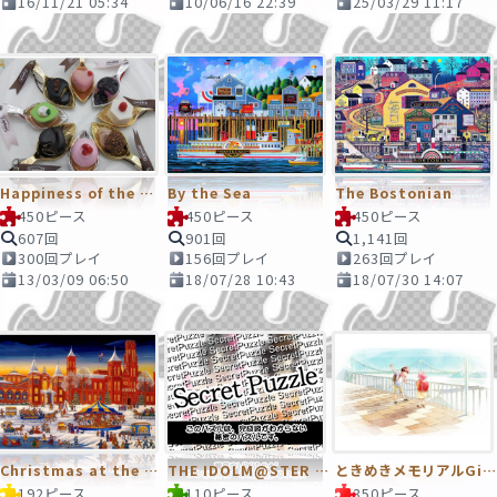
16/11/21 05:34
10/06/16 22:39
25/03/29 11:17
Happiness of the teaspoonful
By the Sea
The Bostonian
450ピース
450ピース
450ピース
607回
901回
1,141回
300回プレイ
156回プレイ
263回プレイ
13/03/09 06:50
18/07/28 10:43
18/07/30 14:07
Christmas at the Smithsonian
THE IDOLM@STER シンデレラガールズ
ときめきメモリアルGirl’sSide4thHeart オープニング
192ピース
110ピース
350ピース