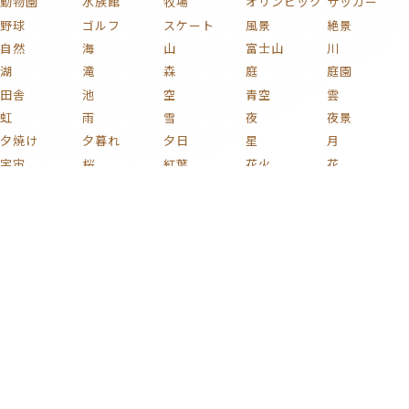
動物園
水族館
牧場
オリンピック
サッカー
野球
ゴルフ
スケート
風景
絶景
自然
海
山
富士山
川
湖
滝
森
庭
庭園
田舎
池
空
青空
雲
虹
雨
雪
夜
夜景
夕焼け
夕暮れ
夕日
星
月
宇宙
桜
紅葉
花火
花
植物
木
薔薇
梅
紫陽花
チューリップ
ひまわり
コスモス
椿
新緑
果実
キノコ
葡萄
花束
りんご
文化
和風
家族
子ども
おもちゃ
ハート
着物
家
部屋
時計
イラスト
絵画
名画
静物画
版画
芸術
日本画
浮世絵
車
自動車
電車
鉄道
新幹線
自転車
蒸気機関車
貨物列車
戦闘機
飛行機
船
バイク
プラモデル
ミリタリー
カラフル
激ムズ