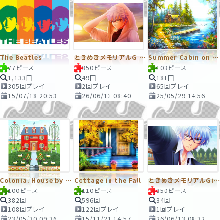
The Beatles
ときめきメモリアルGirl’sSide4thHeart 氷室一紀～日常のひとコマ～
Summer Cabin on the Lake
77ピース
350ピース
108ピース
1,133回
49回
181回
305回プレイ
2回プレイ
65回プレイ
15/07/18 20:53
26/06/13 08:40
25/05/29 14:56
Colonial House by the Sea with Sheep
Cottage in the Fall
ときめきメモリアルGirl’sSide4thHeart 氷室一紀スチル
100ピース
110ピース
350ピース
382回
596回
34回
108回プレイ
122回プレイ
1回プレイ
23/05/30 09:36
15/11/21 14:57
26/06/13 08:32