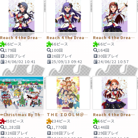
Reach 4 the Dream！ 高山紗代子+
Reach 4 the Dream！ 望月杏奈+
Reach 4 the Dream！ 田中琴葉+
56ピース
56ピース
56ピース
179回
100回
164回
26回プレイ
26回プレイ
30回プレイ
24/06/02 10:41
25/09/13 09:42
24/06/22 10:57
✑Christmas By The Sea
ＴＨＥ ＩＤＯＬＭ＠ＳＴＥＲ ＳＰ
Reach 4 the Dream！ 大神環+
450ピース
234ピース
56ピース
1,282回
1,770回
146回
326回プレイ
208回プレイ
29回プレイ