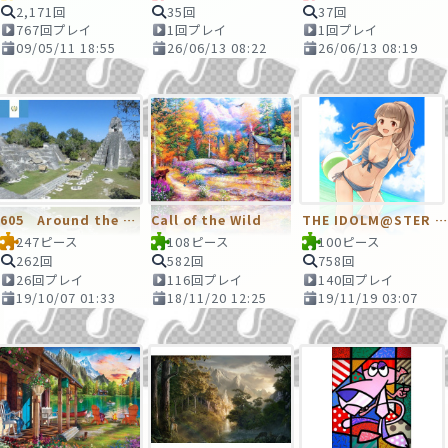
2,171回
35回
37回
767回プレイ
1回プレイ
1回プレイ
09/05/11 18:55
26/06/13 08:22
26/06/13 08:19
605 Around the world（51）グアテマラ共和国
Call of the Wild
THE IDOLM@STER CINDERELLA GIRLS
247ピース
108ピース
100ピース
262回
582回
758回
26回プレイ
116回プレイ
140回プレイ
19/10/07 01:33
18/11/20 12:25
19/11/19 03:07