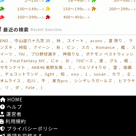
2～15
16～49
50～99
ピース
ピース
ピース
100～149
150～199
200～299
ピース
ピース
ピース
300～399
400～450
ピース
ピース
最近の検索
Recent Searches
END
中山道六十九次 25
林
スイート
acons
夏 祭り
ラ
ンズキ
純狐
クイーン
秋
ビン
スカ
Romance
艦
ス
イーツ
TAI
プロ野球選手
神南りな
ポケモン ベストウィッシ
ュ
Final Fantasy XIV
にゃ
お
70ピース
連
グル
戦
サモンナイト
AKB48 板野友美
C
ペルソナ4 りせ
霊
版画
チョコットランド
light
和
ooo
1
susan
カラ
る
オムライス
石川
牛
東方pro
シンデレラガールズ
ヒマラヤ
リ
ダ
Fate
)
HOME
ヘルプ
運営者
利用規約
プライバシーポリシー
要望を投稿する