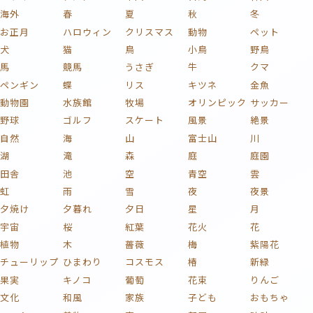
海外
春
夏
秋
冬
お正月
ハロウィン
クリスマス
動物
ペット
犬
猫
鳥
小鳥
野鳥
馬
競馬
うさぎ
牛
クマ
ペンギン
蝶
リス
キツネ
金魚
動物園
水族館
牧場
オリンピック
サッカー
野球
ゴルフ
スケート
風景
絶景
自然
海
山
富士山
川
湖
滝
森
庭
庭園
田舎
池
空
青空
雲
虹
雨
雪
夜
夜景
夕焼け
夕暮れ
夕日
星
月
宇宙
桜
紅葉
花火
花
植物
木
薔薇
梅
紫陽花
チューリップ
ひまわり
コスモス
椿
新緑
果実
キノコ
葡萄
花束
りんご
文化
和風
家族
子ども
おもちゃ