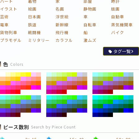
ハート
着物
家
部屋
時計
イラスト
絵画
名画
静物画
版画
芸術
日本画
浮世絵
車
自動車
電車
鉄道
新幹線
自転車
蒸気機関車
貨物列車
戦闘機
飛行機
船
バイク
プラモデル
ミリタリー
カラフル
激ムズ
タグ一覧
色
Colors
ピース数別
Search by Piece Count