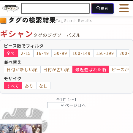
検索
タグの検索結果
Tag Search Results
HOME
会員登録
ログイン
ヘルプ
お問合せ
ギシャン
タグのジグソーパズル
フォローしている人のパズル
人気のパズル
最近投稿された
ピース数でフィルタ
全て
2-15
16-49
50-99
100-149
150-199
200-2
2～15
16～49
50～99
100
ピース数
並べ替え
日付が新しい順
日付が古い順
最近遊ばれた順
ピースが
モザイクのみ
モザイク
モザイク
すべて
あり
なし
全1件 1〜1
ページ目へ