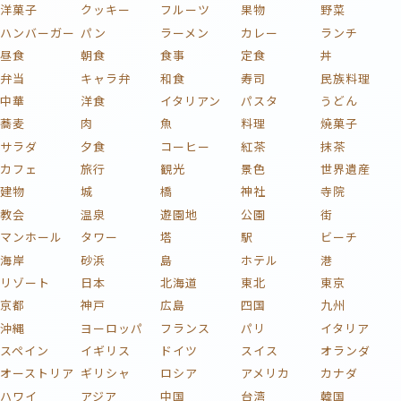
洋菓子
クッキー
フルーツ
果物
野菜
ハンバーガー
パン
ラーメン
カレー
ランチ
昼食
朝食
食事
定食
丼
弁当
キャラ弁
和食
寿司
民族料理
中華
洋食
イタリアン
パスタ
うどん
蕎麦
肉
魚
料理
焼菓子
サラダ
夕食
コーヒー
紅茶
抹茶
カフェ
旅行
観光
景色
世界遺産
建物
城
橋
神社
寺院
教会
温泉
遊園地
公園
街
マンホール
タワー
塔
駅
ビーチ
海岸
砂浜
島
ホテル
港
リゾート
日本
北海道
東北
東京
京都
神戸
広島
四国
九州
沖縄
ヨーロッパ
フランス
パリ
イタリア
スペイン
イギリス
ドイツ
スイス
オランダ
オーストリア
ギリシャ
ロシア
アメリカ
カナダ
ハワイ
アジア
中国
台湾
韓国