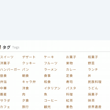
タグ
Tags
スイーツ
デザート
ケーキ
お菓子
和菓子
洋菓子
クッキー
フルーツ
果物
野菜
ハンバーガー
パン
ラーメン
カレー
ランチ
昼食
朝食
食事
定食
丼
弁当
キャラ弁
和食
寿司
民族料理
中華
洋食
イタリアン
パスタ
うどん
蕎麦
肉
魚
料理
焼菓子
サラダ
夕食
コーヒー
紅茶
抹茶
カフェ
旅行
観光
景色
世界遺産