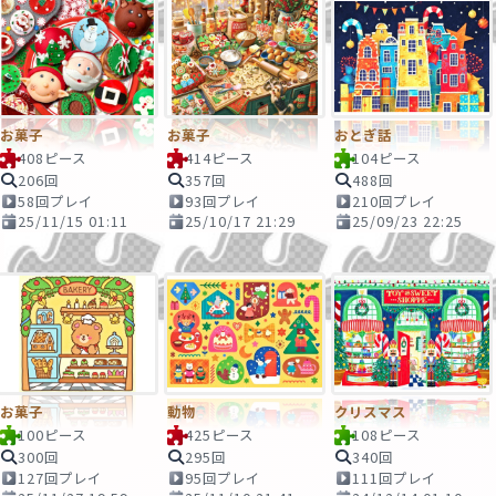
お菓子
お菓子
おとぎ話
408ピース
414ピース
104ピース
206回
357回
488回
58回プレイ
93回プレイ
210回プレイ
25/11/15 01:11
25/10/17 21:29
25/09/23 22:25
お菓子
動物
クリスマス
100ピース
425ピース
108ピース
300回
295回
340回
127回プレイ
95回プレイ
111回プレイ