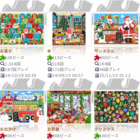
お菓子
本
サンタさん
108ピース
110ピース
400ピース
1,018回
518回
164回
167回プレイ
171回プレイ
46回プレイ
24/10/19 00:36
24/09/13 00:57
25/11/15 01:12
お出かけ
お部屋
クリスマス
408ピース
408ピース
108ピース