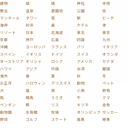
建物
城
橋
神社
寺院
教会
温泉
遊園地
公園
街
マンホール
タワー
塔
駅
ビーチ
海岸
砂浜
島
ホテル
港
リゾート
日本
北海道
東北
東京
京都
神戸
広島
四国
九州
沖縄
ヨーロッパ
フランス
パリ
イタリア
スペイン
イギリス
ドイツ
スイス
オランダ
オーストリア
ギリシャ
ロシア
アメリカ
カナダ
ハワイ
アジア
中国
台湾
韓国
海外
春
夏
秋
冬
お正月
ハロウィン
クリスマス
動物
ペット
犬
猫
鳥
小鳥
野鳥
馬
競馬
うさぎ
牛
クマ
ペンギン
蝶
リス
キツネ
金魚
動物園
水族館
牧場
オリンピック
サッカー
野球
ゴルフ
スケート
風景
絶景
自然
海
山
富士山
川