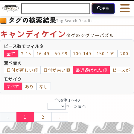
検索
タグの検索結果
Tag Search Results
HOME
会員登録
ログイン
ヘルプ
お問合せ
キャンディケイン
タグのジグソーパズル
フォローしている人のパズル
人気のパズル
最近投稿された
ピース数でフィルタ
全て
2-15
16-49
50-99
100-149
150-199
200-2
2～15
16～49
50～99
100
ピース数
並べ替え
日付が新しい順
日付が古い順
最近遊ばれた順
ピースが
モザイクのみ
モザイク
モザイク
すべて
あり
なし
全66件 1〜40
ページ目へ
‹
1
2
›