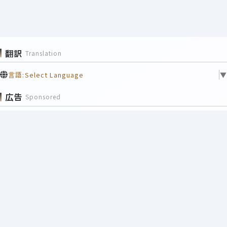
翻訳
Translation
言語:
Select Language
▼
広告
Sponsored