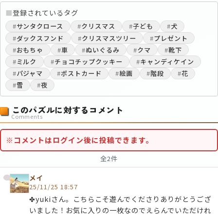
■
登録されているタグ
#
サンタクロース
#
クリスマス
#
子ども
#
犬
#
ダックスフンド
#
クリスマスツリー
#
プレゼント
#
おもちゃ
#
車
#
ぬいぐるみ
#
クマ
#
靴下
#
ミルク
#
チョコチップクッキー
#
キャンディケイン
#
パジャマ
#
ポストカード
#
絵画
#
階段
#
花
#
雪
#
夜
このパズルに対するコメント
Comments
※コメントはログイン後に投稿できます。
全2件
メイ
25/11/25 18:57
✤yukiさん。こちらこそ遊んでくださりありがとうござ
いました！お気に入りの一枚なのでえらんでいただけれ