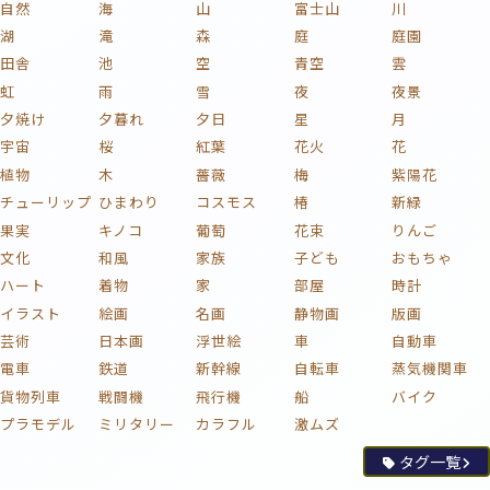
自然
海
山
富士山
川
湖
滝
森
庭
庭園
田舎
池
空
青空
雲
虹
雨
雪
夜
夜景
夕焼け
夕暮れ
夕日
星
月
宇宙
桜
紅葉
花火
花
植物
木
薔薇
梅
紫陽花
チューリップ
ひまわり
コスモス
椿
新緑
果実
キノコ
葡萄
花束
りんご
文化
和風
家族
子ども
おもちゃ
ハート
着物
家
部屋
時計
イラスト
絵画
名画
静物画
版画
芸術
日本画
浮世絵
車
自動車
電車
鉄道
新幹線
自転車
蒸気機関車
貨物列車
戦闘機
飛行機
船
バイク
プラモデル
ミリタリー
カラフル
激ムズ
タグ一覧