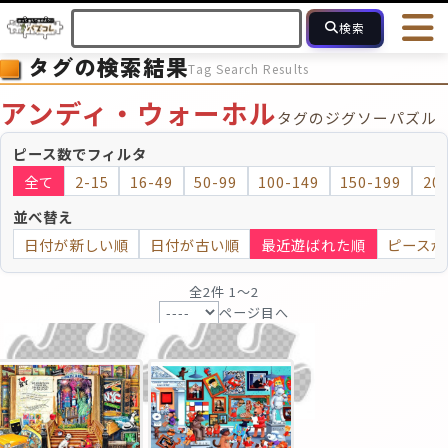
検索
タグの検索結果
Tag Search Results
HOME
会員登録
ログイン
ヘルプ
お問合せ
アンディ・ウォーホル
タグのジグソーパズル
フォローしている人のパズル
人気のパズル
最近投稿された
ピース数でフィルタ
全て
2-15
16-49
50-99
100-149
150-199
20
2～15
16～49
50～99
100
ピース数
並べ替え
日付が新しい順
日付が古い順
最近遊ばれた順
ピースが
モザイクのみ
モザイク
全2件 1〜2
ページ目へ