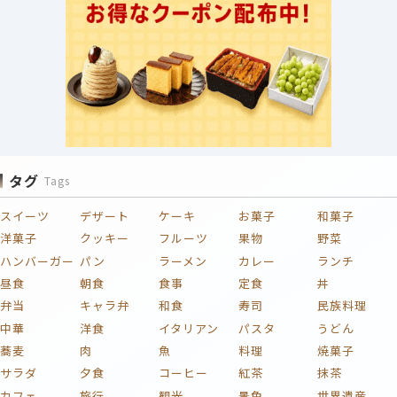
タグ
Tags
スイーツ
デザート
ケーキ
お菓子
和菓子
洋菓子
クッキー
フルーツ
果物
野菜
ハンバーガー
パン
ラーメン
カレー
ランチ
昼食
朝食
食事
定食
丼
弁当
キャラ弁
和食
寿司
民族料理
中華
洋食
イタリアン
パスタ
うどん
蕎麦
肉
魚
料理
焼菓子
サラダ
夕食
コーヒー
紅茶
抹茶
カフェ
旅行
観光
景色
世界遺産