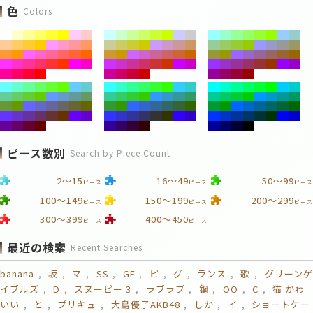
色
Colors
ピース数別
Search by Piece Count
2～15
16～49
50～99
ピース
ピース
ピース
100～149
150～199
200～299
ピース
ピース
ピース
300～399
400～450
ピース
ピース
最近の検索
Recent Searches
banana
坂
マ
SS
GE
ピ
グ
ランス
歌
グリーンゲ
イブルズ
D
スヌーピー 3
ラブラブ
鋼
OO
C
猫 かわ
いい
と
プリキュ
大島優子AKB48
しか
イ
ショートケー