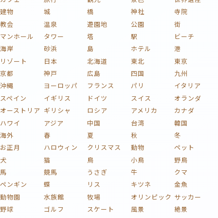
建物
城
橋
神社
寺院
教会
温泉
遊園地
公園
街
マンホール
タワー
塔
駅
ビーチ
海岸
砂浜
島
ホテル
港
リゾート
日本
北海道
東北
東京
京都
神戸
広島
四国
九州
沖縄
ヨーロッパ
フランス
パリ
イタリア
スペイン
イギリス
ドイツ
スイス
オランダ
オーストリア
ギリシャ
ロシア
アメリカ
カナダ
ハワイ
アジア
中国
台湾
韓国
海外
春
夏
秋
冬
お正月
ハロウィン
クリスマス
動物
ペット
犬
猫
鳥
小鳥
野鳥
馬
競馬
うさぎ
牛
クマ
ペンギン
蝶
リス
キツネ
金魚
動物園
水族館
牧場
オリンピック
サッカー
野球
ゴルフ
スケート
風景
絶景