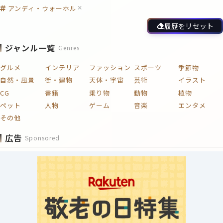
アンディ・ウォーホル
履歴をリセット
ジャンル一覧
Genres
グルメ
インテリア
ファッション
スポーツ
季節物
自然・風景
街・建物
天体・宇宙
芸術
イラスト
CG
書籍
乗り物
動物
植物
ペット
人物
ゲーム
音楽
エンタメ
その他
広告
Sponsored