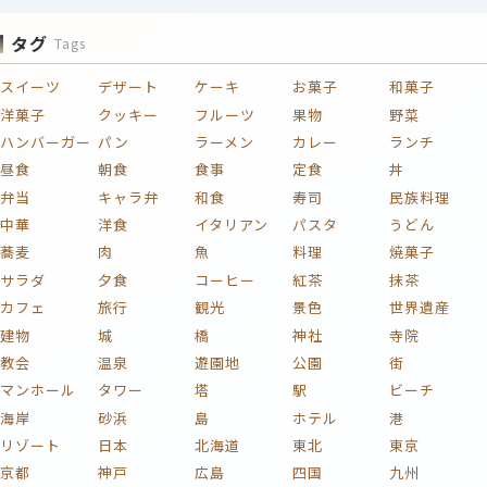
タグ
Tags
スイーツ
デザート
ケーキ
お菓子
和菓子
洋菓子
クッキー
フルーツ
果物
野菜
ハンバーガー
パン
ラーメン
カレー
ランチ
昼食
朝食
食事
定食
丼
弁当
キャラ弁
和食
寿司
民族料理
中華
洋食
イタリアン
パスタ
うどん
蕎麦
肉
魚
料理
焼菓子
サラダ
夕食
コーヒー
紅茶
抹茶
カフェ
旅行
観光
景色
世界遺産
建物
城
橋
神社
寺院
教会
温泉
遊園地
公園
街
マンホール
タワー
塔
駅
ビーチ
海岸
砂浜
島
ホテル
港
リゾート
日本
北海道
東北
東京
京都
神戸
広島
四国
九州