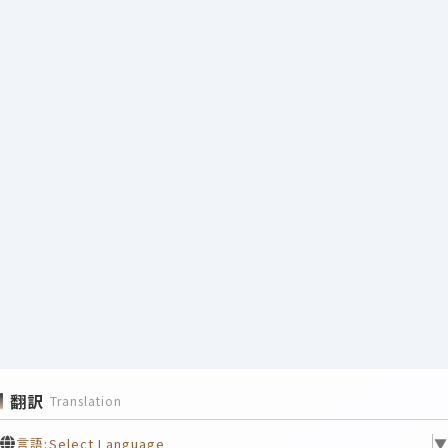
翻訳
Translation
言語:
Select Language
▼