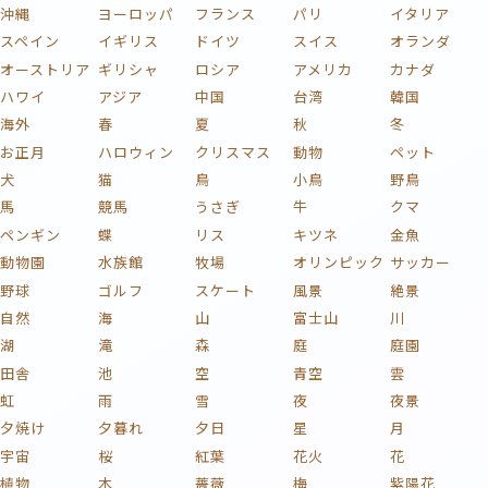
沖縄
ヨーロッパ
フランス
パリ
イタリア
スペイン
イギリス
ドイツ
スイス
オランダ
オーストリア
ギリシャ
ロシア
アメリカ
カナダ
ハワイ
アジア
中国
台湾
韓国
海外
春
夏
秋
冬
お正月
ハロウィン
クリスマス
動物
ペット
犬
猫
鳥
小鳥
野鳥
馬
競馬
うさぎ
牛
クマ
ペンギン
蝶
リス
キツネ
金魚
動物園
水族館
牧場
オリンピック
サッカー
野球
ゴルフ
スケート
風景
絶景
自然
海
山
富士山
川
湖
滝
森
庭
庭園
田舎
池
空
青空
雲
虹
雨
雪
夜
夜景
夕焼け
夕暮れ
夕日
星
月
宇宙
桜
紅葉
花火
花
植物
木
薔薇
梅
紫陽花