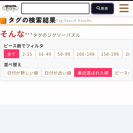
検索
タグの検索結果
Tag Search Results
HOME
会員登録
ログイン
ヘルプ
お問合せ
そんな…
タグのジグソーパズル
フォローしている人のパズル
人気のパズル
最近投稿された
ピース数でフィルタ
全て
2-15
16-49
50-99
100-149
150-199
20
2～15
16～49
50～99
100
ピース数
並べ替え
日付が新しい順
日付が古い順
最近遊ばれた順
ピースが
モザイクのみ
モザイク