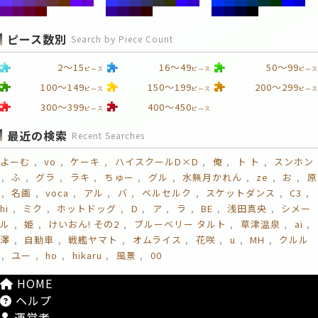
ピース数別
Search by Piece Count
2～15
16～49
50～99
ピース
ピース
ピース
100～149
150～199
200～299
ピース
ピース
ピース
300～399
400～450
ピース
ピース
最近の検索
Recent Searches
よーむ
vo
ケーキ
ハイスクールD×D
俺
ト ト
スンホン
ふ
グラ
ラキ
ちゅー
グル
水無月かれん
ze
お
原
名画
voca
アル
バ
ベルセルク
スケットダンス
C3
hi
ミク
ホットドッグ
D
ア
ラ
BE
浅田真央
シメー
ル
姫
けいおん! その2
ブルーベリー タルト
草津温泉
ai
澤
自動車
戦艦ヤマト
オムライス
花咲
u
MH
クルル
ユー
ho
hikaru
風景
00
HOME
ヘルプ
運営者