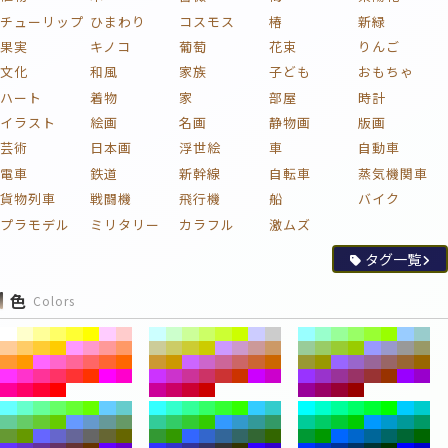
チューリップ
ひまわり
コスモス
椿
新緑
果実
キノコ
葡萄
花束
りんご
文化
和風
家族
子ども
おもちゃ
ハート
着物
家
部屋
時計
イラスト
絵画
名画
静物画
版画
芸術
日本画
浮世絵
車
自動車
電車
鉄道
新幹線
自転車
蒸気機関車
貨物列車
戦闘機
飛行機
船
バイク
プラモデル
ミリタリー
カラフル
激ムズ
タグ一覧
色
Colors