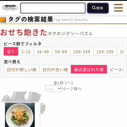
検索
タグの検索結果
Tag Search Results
HOME
会員登録
ログイン
ヘルプ
お問合せ
おせち飽きた
タグのジグソーパズル
フォローしている人のパズル
人気のパズル
最近投稿された
ピース数でフィルタ
全て
2-15
16-49
50-99
100-149
150-199
20
2～15
16～49
50～99
100
ピース数
並べ替え
日付が新しい順
日付が古い順
最近遊ばれた順
ピースが
モザイクのみ
モザイク
全1件 1〜1
ページ目へ