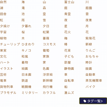
自然
海
山
富士山
川
湖
滝
森
庭
庭園
田舎
池
空
青空
雲
虹
雨
雪
夜
夜景
夕焼け
夕暮れ
夕日
星
月
宇宙
桜
紅葉
花火
花
植物
木
薔薇
梅
紫陽花
チューリップ
ひまわり
コスモス
椿
新緑
果実
キノコ
葡萄
花束
りんご
文化
和風
家族
子ども
おもちゃ
ハート
着物
家
部屋
時計
イラスト
絵画
名画
静物画
版画
芸術
日本画
浮世絵
車
自動車
電車
鉄道
新幹線
自転車
蒸気機関車
貨物列車
戦闘機
飛行機
船
バイク
プラモデル
ミリタリー
カラフル
激ムズ
タグ一覧