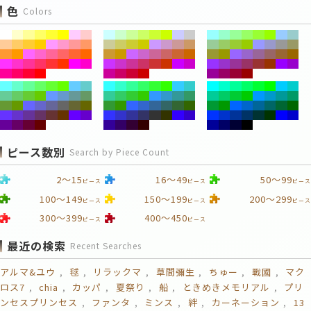
色
Colors
ピース数別
Search by Piece Count
2～15
16～49
50～99
ピース
ピース
ピース
100～149
150～199
200～299
ピース
ピース
ピース
300～399
400～450
ピース
ピース
最近の検索
Recent Searches
アルマ&ユウ
毬
リラックマ
草間彌生
ちゅー
戰國
マク
ロス7
chia
カッパ
夏祭り
船
ときめきメモリアル
プリ
ンセスプリンセス
ファンタ
ミンス
絆
カーネーション
13