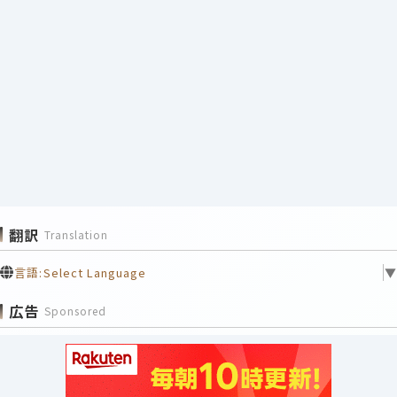
翻訳
Translation
言語:
Select Language
▼
広告
Sponsored