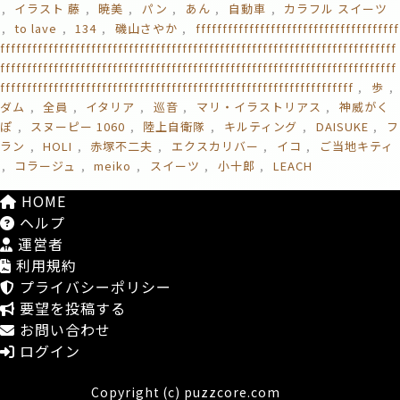
イラスト 藤
暁美
パン
あん
自動車
カラフル スイーツ
to lave
134
磯山さやか
ffffffffffffffffffffffffffffffffffffff
ffffffffffffffffffffffffffffffffffffffffffffffffffffffffffffffffffffffffff
ffffffffffffffffffffffffffffffffffffffffffffffffffffffffffffffffffffffffff
ffffffffffffffffffffffffffffffffffffffffffffffffffffffffffffffffff
歩
ダム
全員
イタリア
巡音
マリ・イラストリアス
神威がく
ぽ
スヌーピー 1060
陸上自衛隊
キルティング
DAISUKE
フ
ラン
HOLI
赤塚不二夫
エクスカリバー
イコ
ご当地キティ
コラージュ
meiko
スイーツ
小十郎
LEACH
HOME
ヘルプ
運営者
利用規約
プライバシーポリシー
要望を投稿する
お問い合わせ
ログイン
Copyright (c) puzzcore.com