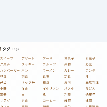
タグ
Tags
スイーツ
デザート
ケーキ
お菓子
和菓子
洋菓子
クッキー
フルーツ
果物
野菜
ハンバーガー
パン
ラーメン
カレー
ランチ
昼食
朝食
食事
定食
丼
弁当
キャラ弁
和食
寿司
民族料理
中華
洋食
イタリアン
パスタ
うどん
蕎麦
肉
魚
料理
焼菓子
サラダ
夕食
コーヒー
紅茶
抹茶
カフェ
旅行
観光
景色
世界遺産