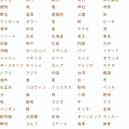
建物
城
橋
神社
寺院
教会
温泉
遊園地
公園
街
マンホール
タワー
塔
駅
ビーチ
海岸
砂浜
島
ホテル
港
リゾート
日本
北海道
東北
東京
京都
神戸
広島
四国
九州
沖縄
ヨーロッパ
フランス
パリ
イタリア
スペイン
イギリス
ドイツ
スイス
オランダ
オーストリア
ギリシャ
ロシア
アメリカ
カナダ
ハワイ
アジア
中国
台湾
韓国
海外
春
夏
秋
冬
お正月
ハロウィン
クリスマス
動物
ペット
犬
猫
鳥
小鳥
野鳥
馬
競馬
うさぎ
牛
クマ
ペンギン
蝶
リス
キツネ
金魚
動物園
水族館
牧場
オリンピック
サッカー
野球
ゴルフ
スケート
風景
絶景