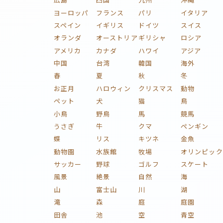
ヨーロッパ
フランス
パリ
イタリア
スペイン
イギリス
ドイツ
スイス
オランダ
オーストリア
ギリシャ
ロシア
アメリカ
カナダ
ハワイ
アジア
中国
台湾
韓国
海外
春
夏
秋
冬
お正月
ハロウィン
クリスマス
動物
ペット
犬
猫
鳥
小鳥
野鳥
馬
競馬
うさぎ
牛
クマ
ペンギン
蝶
リス
キツネ
金魚
動物園
水族館
牧場
オリンピック
サッカー
野球
ゴルフ
スケート
風景
絶景
自然
海
山
富士山
川
湖
滝
森
庭
庭園
田舎
池
空
青空