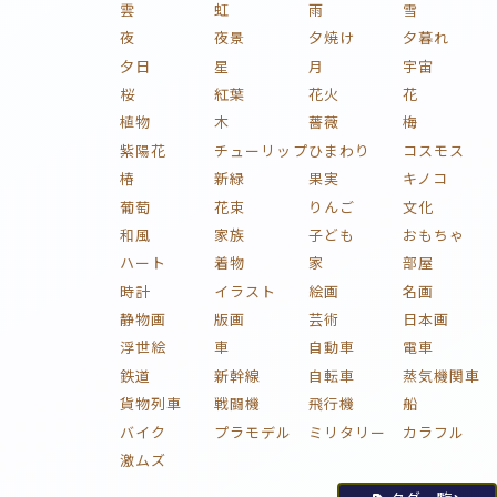
雲
虹
雨
雪
夜
夜景
夕焼け
夕暮れ
夕日
星
月
宇宙
桜
紅葉
花火
花
植物
木
薔薇
梅
紫陽花
チューリップ
ひまわり
コスモス
椿
新緑
果実
キノコ
葡萄
花束
りんご
文化
和風
家族
子ども
おもちゃ
ハート
着物
家
部屋
時計
イラスト
絵画
名画
静物画
版画
芸術
日本画
浮世絵
車
自動車
電車
鉄道
新幹線
自転車
蒸気機関車
貨物列車
戦闘機
飛行機
船
バイク
プラモデル
ミリタリー
カラフル
激ムズ