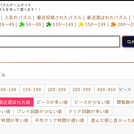
パズルゲームサイト
ズルを作って遊べます！！
人気のパズル
最近投稿されたパズル
最近遊ばれたパズル
16～49
50～99
100～149
150～199
200～2
ズル
100-149
150-199
200-299
300-399
400-450
ピース
最近遊ばれた順
ピースが多い順
ピースが少ない順
閲覧数
多い順
プレイ回数が少ない順
クリア回数が多い順
ア時間が早い順
平均クリア時間が遅い順
遊んだ感じ良かった