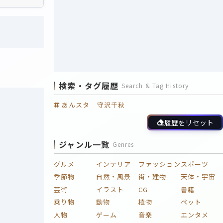
検索・タグ履歴
Search & Tag History
あんスタ 守沢千秋
履歴をリセット
ジャンル一覧
Genres
グルメ
インテリア
ファッション
スポーツ
季節物
自然・風景
街・建物
天体・宇宙
芸術
イラスト
CG
書籍
乗り物
動物
植物
ペット
人物
ゲーム
音楽
エンタメ