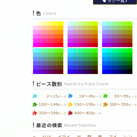
タグ一覧
色
Colors
ピース数別
Search by Piece Count
2～15
16～49
50～99
ピース
ピース
ピース
100～149
150～199
200～299
ピース
ピース
ピース
300～399
400～450
ピース
ピース
最近の検索
Recent Searches
e
ALIA
イライ
セ
門
無
マイ
レン