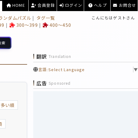
HOME
会員登録
ログイン
ヘルプ
お問合せ
ランダムパズル
タグ一覧
こんにちはゲストさん
99
300～399
400～450
検索
翻訳
Translation
言語:
Select Language
▼
広告
Sponsored
が多い順
順