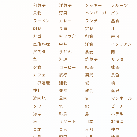
和菓子
洋菓子
クッキー
フルーツ
果物
野菜
ハンバーガー
パン
ラーメン
カレー
ランチ
昼食
朝食
食事
定食
丼
弁当
キャラ弁
和食
寿司
民族料理
中華
洋食
イタリアン
パスタ
うどん
蕎麦
肉
魚
料理
焼菓子
サラダ
夕食
コーヒー
紅茶
抹茶
カフェ
旅行
観光
景色
世界遺産
建物
城
橋
神社
寺院
教会
温泉
遊園地
公園
街
マンホール
タワー
塔
駅
ビーチ
海岸
砂浜
島
ホテル
港
リゾート
日本
北海道
東北
東京
京都
神戸
広島
四国
九州
沖縄