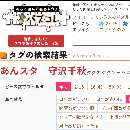
無料で遊べるオンラインのジグソー
好きな画像を投稿して、ジグソーパ
フォローしている人のパズル
ピース数
2～15
モザイク
モザイクのみ
復活しました!!
スマホ版作りました！β版
タグの検索結果
Tag Search Results
あんスタ 守沢千秋
タグのジグソーパ
ピース数でフィルタ
全て
2-15
16-49
50-99
並べ替え
日付が新しい順
日付が古い順
閲覧数が少ない順
プレイ回数が
クリア回数が少ない順
平均クリ
見た感じ良かった順