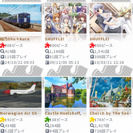
越乃Shu＊Kura
SHUFFLE!
SHUFFLE!
308ピース
300ピース
300ピース
419回
1,166回
1,541回
115回プレイ
81回プレイ
308回プレイ
24/10/22 09:33
09/12/05 05:13
10/03/11 22:26
Norwegian Air Shuttle
Castle Huelshoff, Germany
Church by The Seashore
192ピース
108ピース
176ピース
434回
264回
2,427回
52回プレイ
84回プレイ
726回プレイ