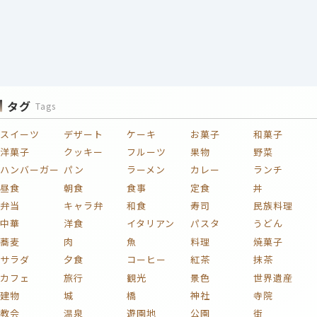
タグ
Tags
スイーツ
デザート
ケーキ
お菓子
和菓子
洋菓子
クッキー
フルーツ
果物
野菜
ハンバーガー
パン
ラーメン
カレー
ランチ
昼食
朝食
食事
定食
丼
弁当
キャラ弁
和食
寿司
民族料理
中華
洋食
イタリアン
パスタ
うどん
蕎麦
肉
魚
料理
焼菓子
サラダ
夕食
コーヒー
紅茶
抹茶
カフェ
旅行
観光
景色
世界遺産
建物
城
橋
神社
寺院
教会
温泉
遊園地
公園
街