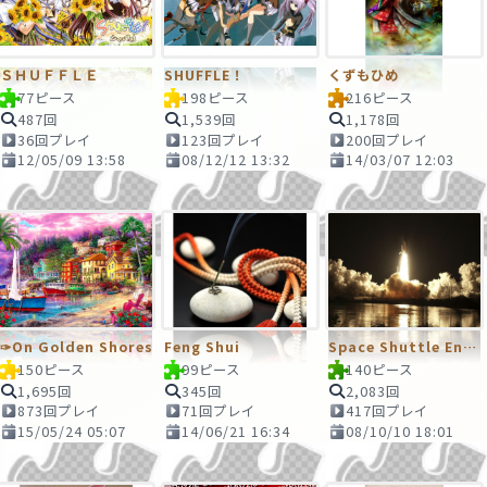
ＳＨＵＦＦＬＥ
SHUFFLE！
くずもひめ
77ピース
198ピース
216ピース
487回
1,539回
1,178回
36回プレイ
123回プレイ
200回プレイ
12/05/09 13:58
08/12/12 13:32
14/03/07 12:03
✑On Golden Shores
Feng Shui
Space Shuttle Endeavour
150ピース
99ピース
140ピース
1,695回
345回
2,083回
873回プレイ
71回プレイ
417回プレイ
15/05/24 05:07
14/06/21 16:34
08/10/10 18:01