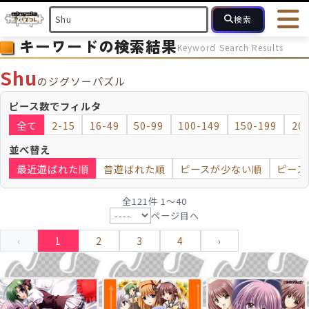
検索
キーワードの検索結果
Keyword Search Results
HOME
会員登録
ログイン
ヘルプ
お問合せ
Shu
のジグソーパズル
フォローしている人のパズル
人気のパズル
最近投稿された
ピース数でフィルタ
全て
2-15
16-49
50-99
100-149
150-199
20
2～15
16～49
50～99
100
ピース数
並べ替え
最近遊ばれた順
昔遊ばれた順
ピースが少ない順
ピース
モザイクのみ
モザイク
全121件 1〜40
ページ目へ
‹
1
2
3
4
›