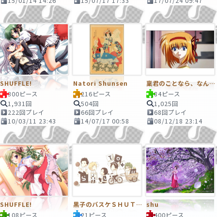
15/01/14 14:26
15/07/17 17:33
17/07/24 09:47
SHUFFLE!
Natori Shunsen
稟君のことなら、なんだってお見通しなんですよ．．．
300ピース
216ピース
84ピース
1,931回
504回
1,025回
222回プレイ
66回プレイ
68回プレイ
10/03/11 23:43
14/07/17 00:58
08/12/18 23:14
SHUFFLE!
黒子のバスケＳＨＵＴＯＫ
shu
108ピース
21ピース
400ピース