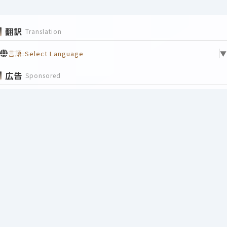
翻訳
Translation
言語:
Select Language
▼
広告
Sponsored