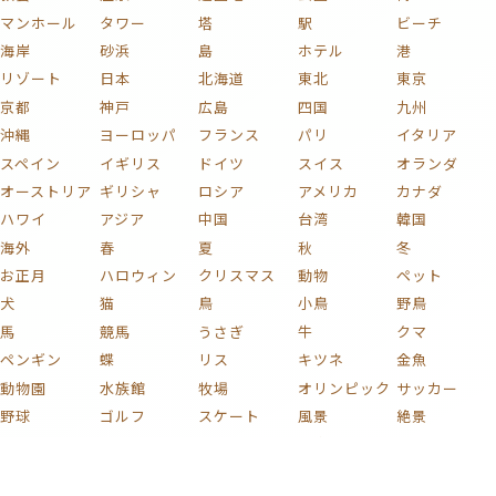
マンホール
タワー
塔
駅
ビーチ
海岸
砂浜
島
ホテル
港
リゾート
日本
北海道
東北
東京
京都
神戸
広島
四国
九州
沖縄
ヨーロッパ
フランス
パリ
イタリア
スペイン
イギリス
ドイツ
スイス
オランダ
オーストリア
ギリシャ
ロシア
アメリカ
カナダ
ハワイ
アジア
中国
台湾
韓国
海外
春
夏
秋
冬
お正月
ハロウィン
クリスマス
動物
ペット
犬
猫
鳥
小鳥
野鳥
馬
競馬
うさぎ
牛
クマ
ペンギン
蝶
リス
キツネ
金魚
動物園
水族館
牧場
オリンピック
サッカー
野球
ゴルフ
スケート
風景
絶景
自然
海
山
富士山
川
湖
滝
森
庭
庭園