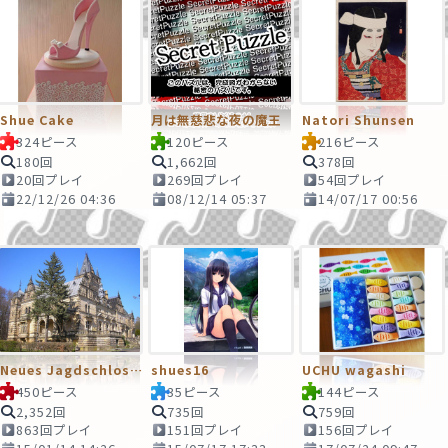
Shue Cake
月は無慈悲な夜の魔王
Natori Shunsen
324ピース
120ピース
216ピース
180回
1,662回
378回
20回プレイ
269回プレイ
54回プレイ
22/12/26 04:36
08/12/14 05:37
14/07/17 00:56
Neues Jagdschloss Hummelshain
shues16
UCHU wagashi
450ピース
35ピース
144ピース
2,352回
735回
759回
863回プレイ
151回プレイ
156回プレイ