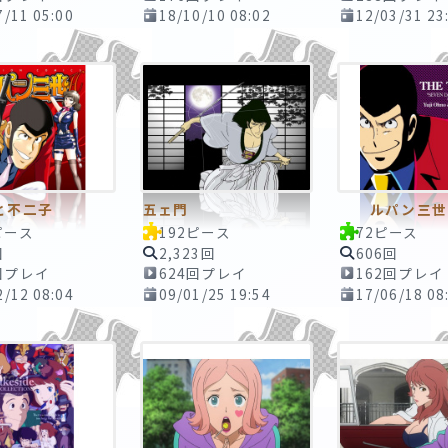
7/11 05:00
18/10/10 08:02
12/03/31 23
と不二子
五ェ門
ルパン三世
ピース
192ピース
72ピース
回
2,323回
606回
回プレイ
624回プレイ
162回プレイ
2/12 08:04
09/01/25 19:54
17/06/18 08