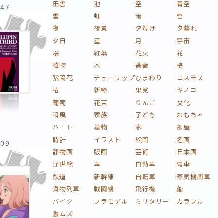
田舎
池
空
青空
:47
雲
虹
雨
雪
夜
夜景
夕焼け
夕暮れ
夕日
星
月
宇宙
桜
紅葉
花火
花
植物
木
薔薇
梅
紫陽花
チューリップ
ひまわり
コスモス
椿
新緑
果実
キノコ
葡萄
花束
りんご
文化
和風
家族
子ども
おもちゃ
ハート
着物
家
部屋
時計
イラスト
絵画
名画
:09
静物画
版画
芸術
日本画
浮世絵
車
自動車
電車
鉄道
新幹線
自転車
蒸気機関車
貨物列車
戦闘機
飛行機
船
バイク
プラモデル
ミリタリー
カラフル
激ムズ