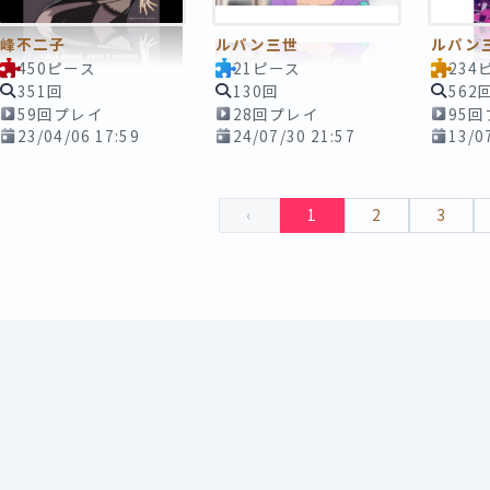
峰不二子
ルパン三世
ルパン
450ピース
21ピース
234
351回
130回
562
59回プレイ
28回プレイ
95
23/04/06 17:59
24/07/30 21:57
13/0
‹
1
2
3