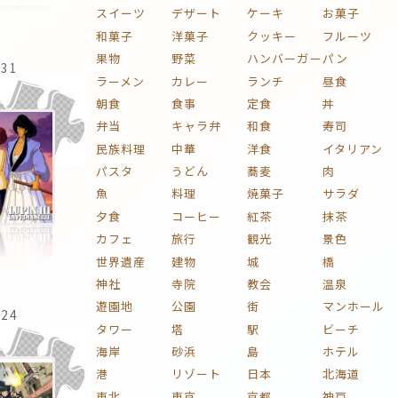
スイーツ
デザート
ケーキ
お菓子
和菓子
洋菓子
クッキー
フルーツ
果物
野菜
ハンバーガー
パン
:31
ラーメン
カレー
ランチ
昼食
朝食
食事
定食
丼
弁当
キャラ弁
和食
寿司
民族料理
中華
洋食
イタリアン
パスタ
うどん
蕎麦
肉
魚
料理
焼菓子
サラダ
夕食
コーヒー
紅茶
抹茶
カフェ
旅行
観光
景色
世界遺産
建物
城
橋
神社
寺院
教会
温泉
遊園地
公園
街
マンホール
:24
タワー
塔
駅
ビーチ
海岸
砂浜
島
ホテル
港
リゾート
日本
北海道
東北
東京
京都
神戸