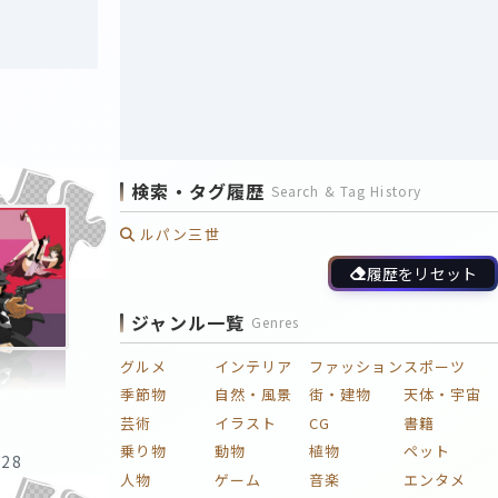
検索・タグ履歴
Search & Tag History
ルパン三世
履歴をリセット
ジャンル一覧
Genres
グルメ
インテリア
ファッション
スポーツ
季節物
自然・風景
街・建物
天体・宇宙
芸術
イラスト
CG
書籍
乗り物
動物
植物
ペット
:28
人物
ゲーム
音楽
エンタメ