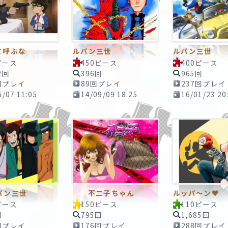
て呼ぶな
ルパン三世
ルパン三世
ピース
450ピース
400ピース
2回
396回
965回
回プレイ
89回プレイ
237回プレイ
6/07 11:05
14/09/09 18:25
16/01/23 20
ン三世
不二子ちゃん
ルッパ～ン♥
ピース
150ピース
110ピース
回
795回
1,685回
回プレイ
176回プレイ
288回プレイ