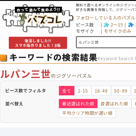
無料で遊べるオンラインのジグソー
好きな画像を投稿して、ジグソーパ
フォローしている人のパズル
ピース数
2～15
モザイク
モザイクのみ
復活しました!!
スマホ版作りました！β版
キーワードの検索結果
Keyword Search 
ルパン三世
のジグソーパズル
ピース数でフィルタ
全て
2-15
16-49
50-99
並べ替え
最近遊ばれた順
昔遊ばれた順
平均クリア時間が遅い順