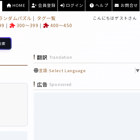
HOME
会員登録
ログイン
ヘルプ
お問合せ
ランダムパズル
タグ一覧
こんにちはゲストさん
99
300～399
400～450
検索
翻訳
Translation
言語:
Select Language
▼
広告
Sponsored