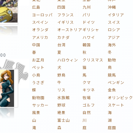
広島
四国
九州
沖縄
ヨーロッパ
フランス
パリ
イタリア
スペイン
イギリス
ドイツ
スイス
オランダ
オーストリア
ギリシャ
ロシア
アメリカ
カナダ
ハワイ
アジア
中国
台湾
韓国
海外
春
夏
秋
冬
:00
お正月
ハロウィン
クリスマス
動物
ペット
犬
猫
鳥
小鳥
野鳥
馬
競馬
うさぎ
牛
クマ
ペンギン
蝶
リス
キツネ
金魚
動物園
水族館
牧場
オリンピック
サッカー
野球
ゴルフ
スケート
風景
絶景
自然
海
山
富士山
川
湖
滝
森
庭
庭園