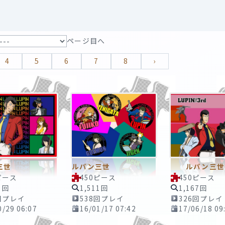
ページ目へ
4
5
6
7
8
›
ン三世
ルパン三世
ルパン三世
ピース
450ピース
450ピース
1回
1,511回
1,167回
回プレイ
538回プレイ
326回プレイ
0/29 06:07
16/01/17 07:42
17/06/18 09