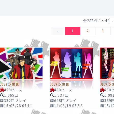
全288件 1〜40
‹
1
2
3
ルパン三世
ルパン三世
ルパ
450ピース
450ピース
450
1,065回
1,537回
1,09
332回プレイ
648回プレイ
389
15/06/26 07:11
14/08/19 05:58
15/1