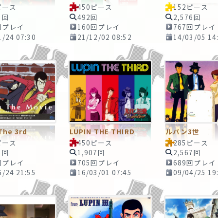
ピース
450ピース
152ピース
3回
492回
2,576回
回プレイ
160回プレイ
767回プレイ
1/24 07:30
21/12/02 08:52
14/03/05 14
The 3rd
LUPIN THE THIRD
ルパン3世
ピース
450ピース
285ピース
3回
1,907回
2,567回
回プレイ
705回プレイ
689回プレイ
6/24 21:55
16/03/01 07:45
09/04/25 19