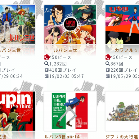
ン三世
ルパン三世
カラフル☆
ピース
450ピース
450ピース
回
1,282回
867回
回プレイ
418回プレイ
226回プレイ
7/29 06:24
19/02/05 05:47
19/05/29 05
三世
ルパン3世part4
ジブリの大行進