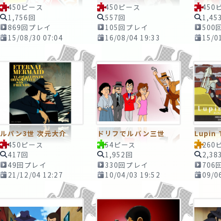
450ピース
450ピース
450
1,756回
557回
1,45
869回プレイ
105回プレイ
500
15/08/30 07:04
16/08/04 19:33
15/0
ルパン3世 次元大介
ドリフでルパン三世
Lupin 
450ピース
54ピース
260
417回
1,952回
2,38
49回プレイ
330回プレイ
706
21/12/04 12:27
10/04/03 19:52
09/0