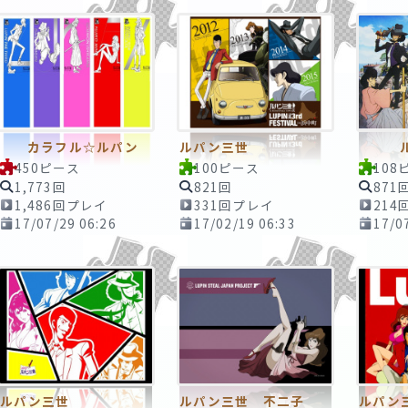
カラフル☆ルパン
ルパン三世
ルパ
450ピース
100ピース
108
1,773回
821回
871
1,486回プレイ
331回プレイ
214
17/07/29 06:26
17/02/19 06:33
17/0
ルパン三世
ルパン三世 不二子
ルパン