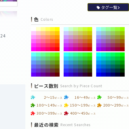
タグ一覧
色
Colors
:24
ピース数別
Search by Piece Count
2～15
16～49
50～99
ピース
ピース
ピース
100～149
150～199
200～299
ピース
ピース
ピース
300～399
400～450
ピース
ピース
最近の検索
Recent Searches