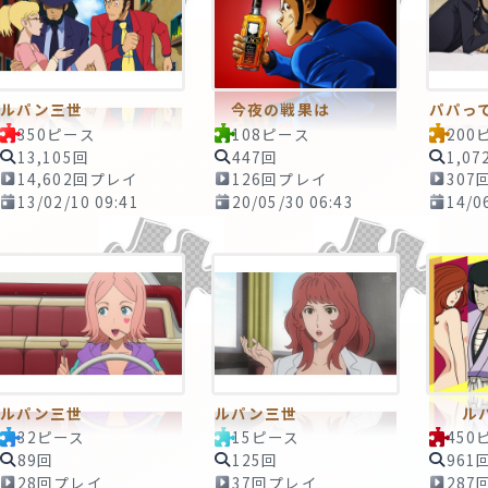
ルパン三世
今夜の戦果は
パパっ
350ピース
108ピース
200
13,105回
447回
1,07
14,602回プレイ
126回プレイ
307
13/02/10 09:41
20/05/30 06:43
14/0
ルパン三世
ルパン三世
ルパ
32ピース
15ピース
450
89回
125回
961
28回プレイ
37回プレイ
287