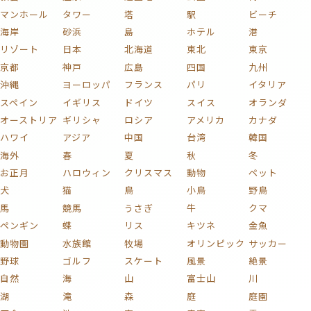
マンホール
タワー
塔
駅
ビーチ
海岸
砂浜
島
ホテル
港
リゾート
日本
北海道
東北
東京
京都
神戸
広島
四国
九州
沖縄
ヨーロッパ
フランス
パリ
イタリア
スペイン
イギリス
ドイツ
スイス
オランダ
オーストリア
ギリシャ
ロシア
アメリカ
カナダ
ハワイ
アジア
中国
台湾
韓国
海外
春
夏
秋
冬
お正月
ハロウィン
クリスマス
動物
ペット
犬
猫
鳥
小鳥
野鳥
馬
競馬
うさぎ
牛
クマ
ペンギン
蝶
リス
キツネ
金魚
動物園
水族館
牧場
オリンピック
サッカー
野球
ゴルフ
スケート
風景
絶景
自然
海
山
富士山
川
湖
滝
森
庭
庭園