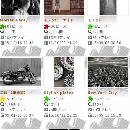
Mariah Carey
モノクロ ナイト
モノクロ
108ピース
450ピース
72ピース
216回
2,635回
421回
18回プレイ
152回プレイ
28回プレイ
15/10/16 22:48
11/10/08 21:04
15/09/06 08:50
二輪 （単機筒）
Stylish plates
New York City
150ピース
77ピース
130ピース
1,892回
401回
582回
316回プレイ
78回プレイ
50回プレイ
09/01/25 18:37
15/10/22 22:05
13/05/13 15:59