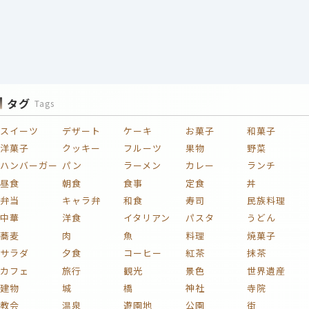
タグ
Tags
スイーツ
デザート
ケーキ
お菓子
和菓子
洋菓子
クッキー
フルーツ
果物
野菜
ハンバーガー
パン
ラーメン
カレー
ランチ
昼食
朝食
食事
定食
丼
弁当
キャラ弁
和食
寿司
民族料理
中華
洋食
イタリアン
パスタ
うどん
蕎麦
肉
魚
料理
焼菓子
サラダ
夕食
コーヒー
紅茶
抹茶
カフェ
旅行
観光
景色
世界遺産
建物
城
橋
神社
寺院
教会
温泉
遊園地
公園
街