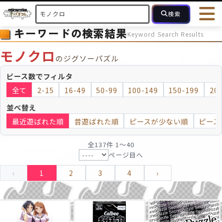
検索
キーワードの検索結果
Keyword Search Results
HOME
会員登録
ログイン
ヘルプ
お問合せ
モノクロ
のジグソーパズル
フォローしている人のパズル
人気のパズル
最近投稿された
ピース数でフィルタ
全て
2-15
16-49
50-99
100-149
150-199
20
2～15
16～49
50～99
100
ピース数
並べ替え
最近遊ばれた順
昔遊ばれた順
ピースが少ない順
ピース
モザイクのみ
モザイク
全137件 1〜40
ページ目へ
‹
1
2
3
4
›