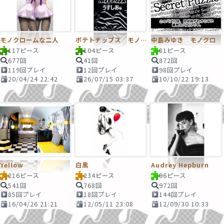
モノクロームな二人
ポテトチップス モノクロバージョン
中島みゆき モノクロ
117ピース
104ピース
81ピース
677回
41回
872回
119回プレイ
12回プレイ
98回プレイ
20/04/24 22:42
26/07/15 03:37
10/10/22 19:13
Yellow
白黒
Audrey Hepburn
216ピース
234ピース
96ピース
541回
768回
972回
85回プレイ
18回プレイ
144回プレイ
16/04/26 21:21
12/05/11 23:08
12/09/30 10:33