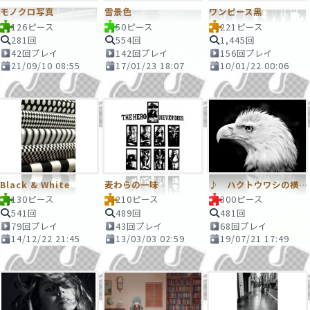
モノクロ写真
雪景色
ワンピース黒
126ピース
50ピース
221ピース
281回
554回
1,445回
42回プレイ
142回プレイ
156回プレイ
21/09/10 08:55
17/01/23 18:07
10/01/22 00:06
Black & White
麦わらの一味
♪ ハクトウワシの横顔 300ピース
130ピース
210ピース
300ピース
541回
489回
481回
79回プレイ
43回プレイ
68回プレイ
14/12/22 21:45
13/03/03 02:59
19/07/21 17:49