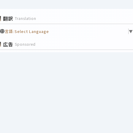
翻訳
Translation
言語:
Select Language
▼
広告
Sponsored