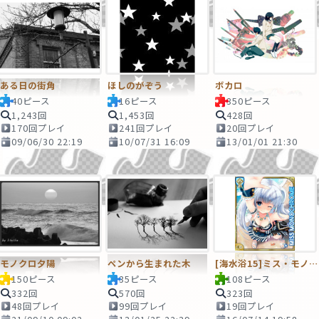
ある日の街角
ほしのがぞう
ボカロ
40ピース
16ピース
350ピース
1,243回
1,453回
428回
170回プレイ
241回プレイ
20回プレイ
09/06/30 22:19
10/07/31 16:09
13/01/01 21:30
モノクロ夕陽
ペンから生まれた木
[海水浴15]ミス・モノクローム
150ピース
35ピース
108ピース
332回
570回
323回
48回プレイ
99回プレイ
19回プレイ