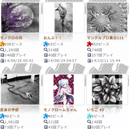
モノクロの月
おんぶ！！
マンデルブロ集合121
208ピース
18ピース
450ピース
1,263回
334回
748回
346回プレイ
40回プレイ
257回プレイ
14/06/28 00:42
14/06/29 04:57
14/10/11 15:44
変身の予感
モノクロームちゃん
いちご #3
48ピース
40ピース
8ピース
1,081回
322回
148回
73回プレイ
43回プレイ
63回プレイ