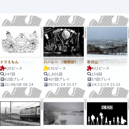
ドラえもん
ハーレー （機関部）
冬の山
425ピース
192ピース
432ピース
347回
1,801回
156回
62回プレイ
407回プレイ
57回プレイ
21/06/08 08:24
09/01/24 23:57
24/12/14 23:23