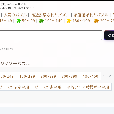
パズルゲームサイト
ズルを作って遊べます！！
人気のパズル
最近投稿されたパズル
最近遊ばれたパズル
16～49
50～99
100～149
150～199
200～2
Results
ジグソーパズル
100-149
150-199
200-299
300-399
400-450
ピース
ピースが少ない順
ピースが多い順
平均クリア時間が早い順