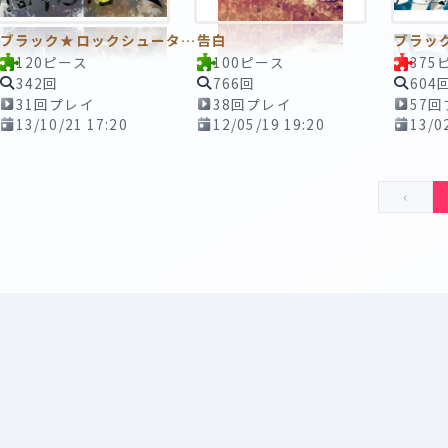
ブラック★ロックシューター3 ～宿命の戦い～ 120ピースTAPE
告白
120ピース
100ピース
375
342回
766回
604
31回プレイ
38回プレイ
57
13/10/21 17:20
12/05/19 19:20
13/0
‹