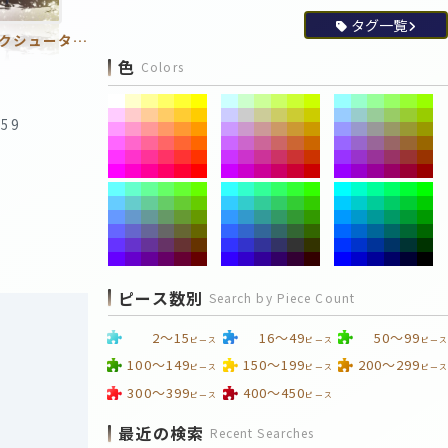
タグ一覧
ブラック★ロックシューター2 ～主役は我に～
色
Colors
:59
ピース数別
Search by Piece Count
2～15
16～49
50～99
ピース
ピース
ピース
100～149
150～199
200～299
ピース
ピース
ピース
300～399
400～450
ピース
ピース
最近の検索
Recent Searches