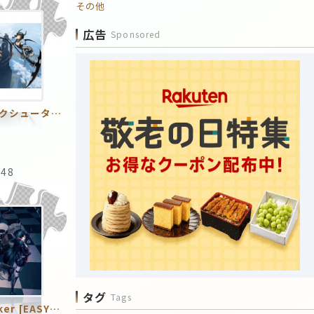
その他
広告
Sponsored
ブラック★ロックシューター5 ～永遠の翼～ 2ピースTAPE
:48
タグ
Tags
Heaven★Rocker [EASYTAPE]