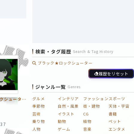
検索・タグ履歴
Search & Tag History
ブラック★ロックシューター
履歴をリセット
ジャンル一覧
Genres
グルメ
インテリア
ファッション
スポーツ
ブラック★ロックシューター17 ～死神の冷笑～ 2ピースTAPE
季節物
自然・風景
街・建物
天体・宇宙
芸術
イラスト
CG
書籍
乗り物
動物
植物
ペット
:37
人物
ゲーム
音楽
エンタメ