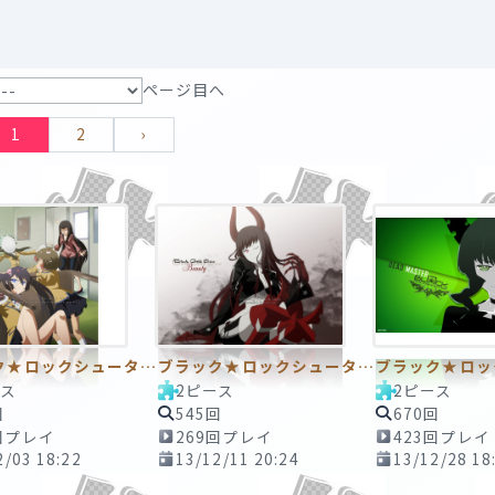
ページ目へ
1
2
›
ブラック★ロックシューター14 ～ケーキ合戦～ 2ピースTAPE
ブラック★ロックシューター15 ～BGS Beautiful Life～ 2ピースTAPE
ース
2ピース
2ピース
回
545回
670回
回プレイ
269回プレイ
423回プレイ
2/03 18:22
13/12/11 20:24
13/12/28 18