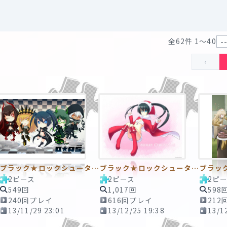
全62件 1〜40
‹
ブラック★ロックシューター13 ～キュートさ全開！～ 2ピースTAPE
ブラック★ロックシューター16 ～MERRY CHRISTMAS～ 2ピースTAPE
2ピース
2ピース
2ピ
549回
1,017回
598
240回プレイ
616回プレイ
212
13/11/29 23:01
13/12/25 19:38
13/1