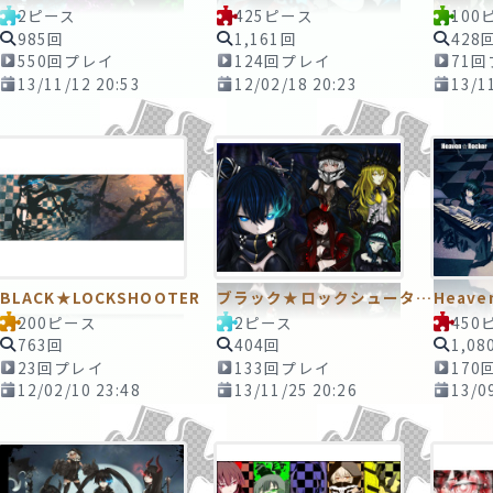
2ピース
425ピース
100
985回
1,161回
428
550回プレイ
124回プレイ
71
13/11/12 20:53
12/02/18 20:23
13/1
BLACK★LOCKSHOOTER
ブラック★ロックシューター11 ～今･･･あなたと一つになった時･･･～ 2ピースTAPE
200ピース
2ピース
450
763回
404回
1,08
23回プレイ
133回プレイ
170
12/02/10 23:48
13/11/25 20:26
13/0