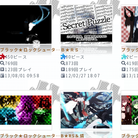
ブラック★ロックシューター1 ～暗闇に浮かぶ怒りの焔～ 450ピースTAPE
Ｂ★ＲＳ
450ピース
30ピース
2ピ
769回
873回
419
123回プレイ
189回プレイ
175
13/08/01 09:58
12/02/27 18:07
13/1
ブラック★ロックシューター8 ～混ざり合うカタチ～ 2ピースTAPE
B★RS＆燐