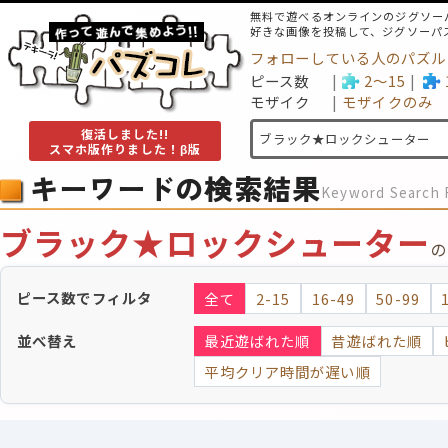
無料で遊べるオンラインのジグソー
好きな画像を投稿して、ジグソーパ
フォローしている人のパズル
ピース数
2～15
モザイク
モザイクのみ
復活しました!!
スマホ版作りました！β版
キーワードの検索結果
Keyword Search 
ブラック★ロックシューター
の
ピース数でフィルタ
全て
2-15
16-49
50-99
並べ替え
最近遊ばれた順
昔遊ばれた順
平均クリア時間が遅い順