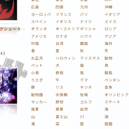
広島
四国
九州
沖縄
ヨーロッパ
フランス
パリ
イタリア
スペイン
イギリス
ドイツ
スイス
オランダ
オーストリア
ギリシャ
ロシア
ブラック★ロックシューター12 ～女帝の望み～ 2ピースTAPE
アメリカ
カナダ
ハワイ
アジア
中国
台湾
韓国
海外
春
夏
秋
冬
:45
お正月
ハロウィン
クリスマス
動物
ペット
犬
猫
鳥
小鳥
野鳥
馬
競馬
うさぎ
牛
クマ
ペンギン
蝶
リス
キツネ
金魚
動物園
水族館
牧場
オリンピック
サッカー
野球
ゴルフ
スケート
風景
絶景
自然
海
山
富士山
川
湖
滝
森
庭
庭園