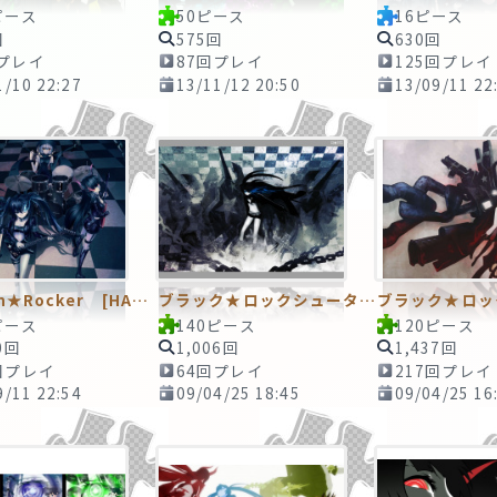
ピース
50ピース
16ピース
回
575回
630回
回プレイ
87回プレイ
125回プレイ
1/10 22:27
13/11/12 20:50
13/09/11 22
Heaven★Rocker [HARDTAPE]
ブラック★ロックシューター その３
ピース
140ピース
120ピース
0回
1,006回
1,437回
回プレイ
64回プレイ
217回プレイ
9/11 22:54
09/04/25 18:45
09/04/25 16