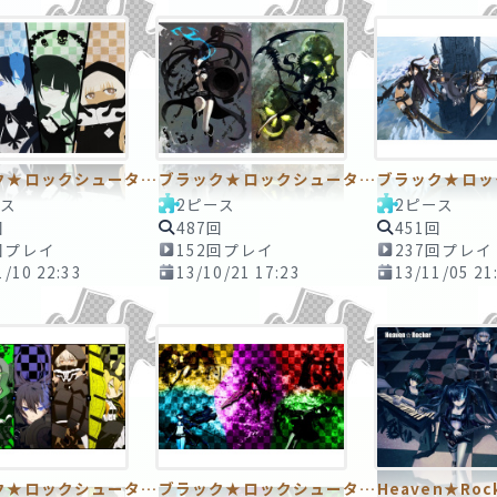
ブラック★ロックシューター6 ～その先は･･･やがて･･･～ 2ピースTAPE
ブラック★ロックシューター3 ～宿命の戦い～ ２ピースTAPE
ース
2ピース
2ピース
回
487回
451回
回プレイ
152回プレイ
237回プレイ
1/10 22:33
13/10/21 17:23
13/11/05 21
ブラック★ロックシューター7 ～真実の怒り～ 100ピースTAPE
ブラック★ロックシューター8 ～混ざり合うカタチ～ 50ピースTAPE