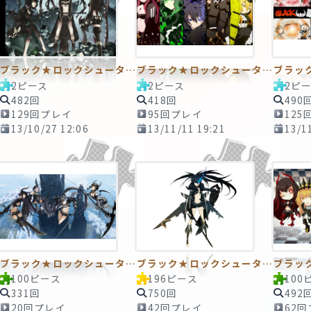
ブラック★ロックシューター4 ～虚の世界へようこそ・・・～ ２ピースTAPE
ブラック★ロックシューター7 ～真実の怒り～ 2ピースTAPE
2ピース
2ピース
2ピ
482回
418回
490
129回プレイ
95回プレイ
125
13/10/27 12:06
13/11/11 19:21
13/1
ブラック★ロックシューター5 ～永遠の翼～ 100ピースTAPE
ブラック★ロックシューター
100ピース
196ピース
100
331回
750回
492
20回プレイ
42回プレイ
62