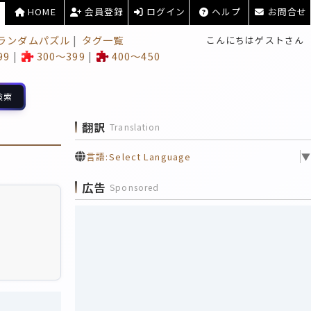
HOME
会員登録
ログイン
ヘルプ
お問合せ
ランダムパズル
タグ一覧
こんにちはゲストさん
99
300～399
400～450
検索
翻訳
Translation
言語:
Select Language
▼
広告
Sponsored