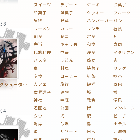
スイーツ
デザート
ケーキ
お菓子
和菓子
洋菓子
クッキー
フルーツ
果物
野菜
ハンバーガー
パン
:58
ラーメン
カレー
ランチ
昼食
朝食
食事
定食
丼
弁当
キャラ弁
和食
寿司
民族料理
中華
洋食
イタリアン
パスタ
うどん
蕎麦
肉
魚
料理
焼菓子
サラダ
夕食
コーヒー
紅茶
抹茶
カフェ
旅行
観光
景色
ブラック★ロックシューター
世界遺産
建物
城
橋
神社
寺院
教会
温泉
遊園地
公園
街
マンホール
:04
タワー
塔
駅
ビーチ
海岸
砂浜
島
ホテル
港
リゾート
日本
北海道
東北
東京
京都
神戸