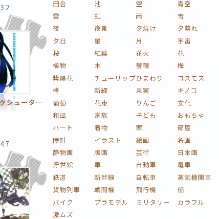
田舎
池
空
青空
:32
雲
虹
雨
雪
夜
夜景
夕焼け
夕暮れ
夕日
星
月
宇宙
桜
紅葉
花火
花
植物
木
薔薇
梅
紫陽花
チューリップ
ひまわり
コスモス
椿
新緑
果実
キノコ
ブラック★ロックシューター
葡萄
花束
りんご
文化
和風
家族
子ども
おもちゃ
ハート
着物
家
部屋
時計
イラスト
絵画
名画
:47
静物画
版画
芸術
日本画
浮世絵
車
自動車
電車
鉄道
新幹線
自転車
蒸気機関車
貨物列車
戦闘機
飛行機
船
バイク
プラモデル
ミリタリー
カラフル
激ムズ