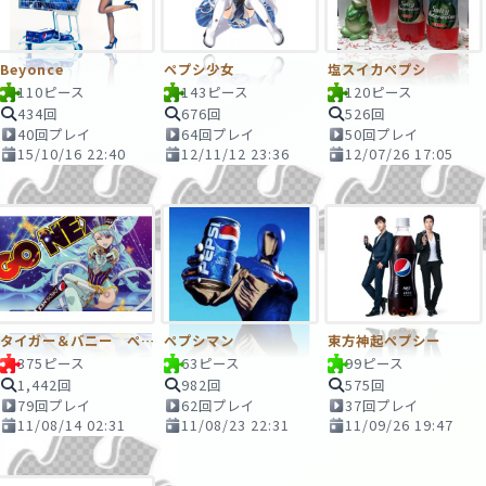
Beyonce
ペプシ少女
塩スイカペプシ
110ピース
143ピース
120ピース
434回
676回
526回
40回プレイ
64回プレイ
50回プレイ
15/10/16 22:40
12/11/12 23:36
12/07/26 17:05
タイガー＆バニー ペプシ
ペプシマン
東方神起ペプシー
375ピース
63ピース
99ピース
1,442回
982回
575回
79回プレイ
62回プレイ
37回プレイ
11/08/14 02:31
11/08/23 22:31
11/09/26 19:47