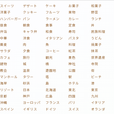
スイーツ
デザート
ケーキ
お菓子
和菓子
洋菓子
クッキー
フルーツ
果物
野菜
ハンバーガー
パン
ラーメン
カレー
ランチ
昼食
朝食
食事
定食
丼
弁当
キャラ弁
和食
寿司
民族料理
中華
洋食
イタリアン
パスタ
うどん
蕎麦
肉
魚
料理
焼菓子
サラダ
夕食
コーヒー
紅茶
抹茶
カフェ
旅行
観光
景色
世界遺産
建物
城
橋
神社
寺院
教会
温泉
遊園地
公園
街
マンホール
タワー
塔
駅
ビーチ
海岸
砂浜
島
ホテル
港
リゾート
日本
北海道
東北
東京
京都
神戸
広島
四国
九州
沖縄
ヨーロッパ
フランス
パリ
イタリア
スペイン
イギリス
ドイツ
スイス
オランダ