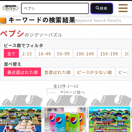
検索
キーワードの検索結果
Keyword Search Results
HOME
会員登録
ログイン
ヘルプ
お問合せ
ペプシ
のジグソーパズル
フォローしている人のパズル
人気のパズル
最近投稿された
ピース数でフィルタ
全て
2-15
16-49
50-99
100-149
150-199
20
2～15
16～49
50～99
100
ピース数
並べ替え
最近遊ばれた順
昔遊ばれた順
ピースが少ない順
ピース
モザイクのみ
モザイク
全22件 1〜22
ページ目へ