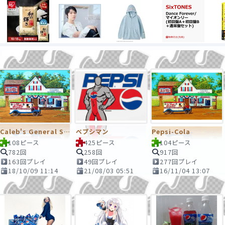
Caleb's General Store
ペプシマン
Pepsi-Cola
108ピース
425ピース
104ピース
782回
258回
917回
163回プレイ
49回プレイ
277回プレイ
18/10/09 11:14
21/08/03 05:51
16/11/04 13:07