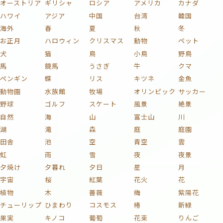
オーストリア
ギリシャ
ロシア
アメリカ
カナダ
ハワイ
アジア
中国
台湾
韓国
海外
春
夏
秋
冬
お正月
ハロウィン
クリスマス
動物
ペット
犬
猫
鳥
小鳥
野鳥
馬
競馬
うさぎ
牛
クマ
ペンギン
蝶
リス
キツネ
金魚
動物園
水族館
牧場
オリンピック
サッカー
野球
ゴルフ
スケート
風景
絶景
自然
海
山
富士山
川
湖
滝
森
庭
庭園
田舎
池
空
青空
雲
虹
雨
雪
夜
夜景
夕焼け
夕暮れ
夕日
星
月
宇宙
桜
紅葉
花火
花
植物
木
薔薇
梅
紫陽花
チューリップ
ひまわり
コスモス
椿
新緑
果実
キノコ
葡萄
花束
りんご