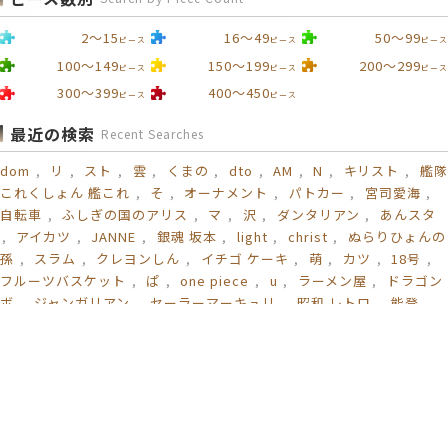
2～15
16～49
50～99
ピース
ピース
ピース
100～149
150～199
200～299
ピース
ピース
ピース
300～399
400～450
ピース
ピース
最近の検索
Recent Searches
dom
リ
スト
雲
くまの
dto
AM
N
キリスト
艦隊
これくしょん 艦これ
そ
オーナメント
パトカー
宮司愛海
自転車
ふしぎの国のアリス
マ
沢
ダンタリアン
あんスタ
アイカツ
JANNE
銀魂 坂本
light
christ
ぬらりひょんの
孫
スラム
クレヨンしん
イチゴ ケーキ
萌
カツ
18号
フルーツバスケット
ぱ
one piece
u
ラーメン屋
ドラゴン
ボ
ジャンガリアン
セーラーマーキュリ
昭和 レトロ
能登
スイフト
ねこ 可愛い
エーゲ海
戦車道
大砲
あかね色に染
まる坂
OL
e
HOME
ヘルプ
運営者