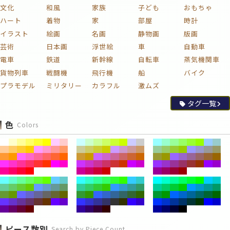
文化
和風
家族
子ども
おもちゃ
ハート
着物
家
部屋
時計
イラスト
絵画
名画
静物画
版画
芸術
日本画
浮世絵
車
自動車
電車
鉄道
新幹線
自転車
蒸気機関車
貨物列車
戦闘機
飛行機
船
バイク
プラモデル
ミリタリー
カラフル
激ムズ
タグ一覧
色
Colors
ピース数別
Search by Piece Count