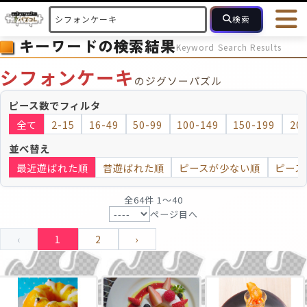
検索
キーワードの検索結果
Keyword Search Results
HOME
会員登録
ログイン
ヘルプ
お問合せ
シフォンケーキ
のジグソーパズル
フォローしている人のパズル
人気のパズル
最近投稿された
ピース数でフィルタ
全て
2-15
16-49
50-99
100-149
150-199
20
2～15
16～49
50～99
100
ピース数
並べ替え
最近遊ばれた順
昔遊ばれた順
ピースが少ない順
ピース
モザイクのみ
モザイク
全64件 1〜40
ページ目へ
‹
1
2
›