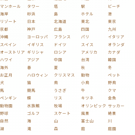
マンホール
タワー
塔
駅
ビーチ
海岸
砂浜
島
ホテル
港
リゾート
日本
北海道
東北
東京
京都
神戸
広島
四国
九州
沖縄
ヨーロッパ
フランス
パリ
イタリア
スペイン
イギリス
ドイツ
スイス
オランダ
オーストリア
ギリシャ
ロシア
アメリカ
カナダ
ハワイ
アジア
中国
台湾
韓国
海外
春
夏
秋
冬
お正月
ハロウィン
クリスマス
動物
ペット
犬
猫
鳥
小鳥
野鳥
馬
競馬
うさぎ
牛
クマ
ペンギン
蝶
リス
キツネ
金魚
動物園
水族館
牧場
オリンピック
サッカー
野球
ゴルフ
スケート
風景
絶景
自然
海
山
富士山
川
湖
滝
森
庭
庭園