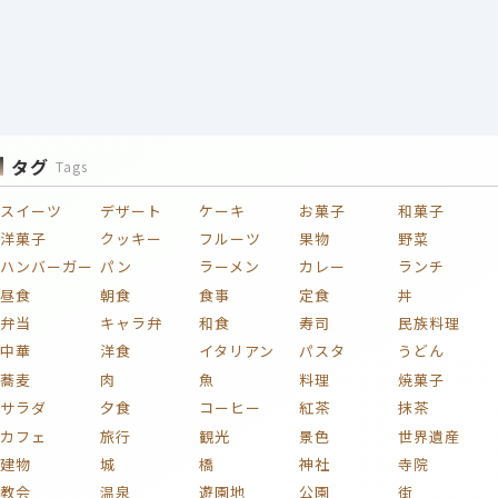
タグ
Tags
スイーツ
デザート
ケーキ
お菓子
和菓子
洋菓子
クッキー
フルーツ
果物
野菜
ハンバーガー
パン
ラーメン
カレー
ランチ
昼食
朝食
食事
定食
丼
弁当
キャラ弁
和食
寿司
民族料理
中華
洋食
イタリアン
パスタ
うどん
蕎麦
肉
魚
料理
焼菓子
サラダ
夕食
コーヒー
紅茶
抹茶
カフェ
旅行
観光
景色
世界遺産
建物
城
橋
神社
寺院
教会
温泉
遊園地
公園
街