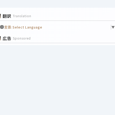
翻訳
Translation
言語:
Select Language
▼
広告
Sponsored