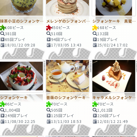
抹茶小豆のシフォンケーキ
メレンゲのシフォンパンケーキ
シフォンケーキ 黒蜜ときなこわらび餅
108ピース
450ピース
168ピース
381回
510回
132回
65回プレイ
94回プレイ
19回プレイ
18/01/22 09:28
17/03/05 13:43
25/02/24 17:02
シフォンケーキ
薔薇のシフォンケーキ01
キャラメルシフォンケーキ
96ピース
70ピース
70ピース
1,004回
505回
1,012回
249回プレイ
125回プレイ
226回プレイ
11/08/30 22:25
13/11/03 18:53
12/03/12 21:49