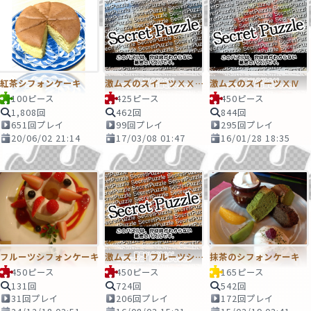
紅茶シフォンケーキ
激ムズのスイーツⅩⅩⅩⅦ
激ムズのスイーツⅩⅣ
100ピース
425ピース
450ピース
1,808回
462回
844回
651回プレイ
99回プレイ
295回プレイ
20/06/02 21:14
17/03/08 01:47
16/01/28 18:35
フルーツシフォンケーキ
激ムズ！！フルーツシフォンケーキ
抹茶のシフォンケーキ
450ピース
450ピース
165ピース
131回
724回
542回
31回プレイ
206回プレイ
172回プレイ