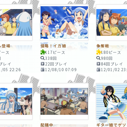
ル登場
侵略！イカ娘
争奪戦
ピース
117ピース
180ピース
回
338回
980回
回プレイ
22回プレイ
84回プレイ
1/05 22:26
12/08/10 07:09
12/01/02 23
配膳中
ギター娘でゲソ