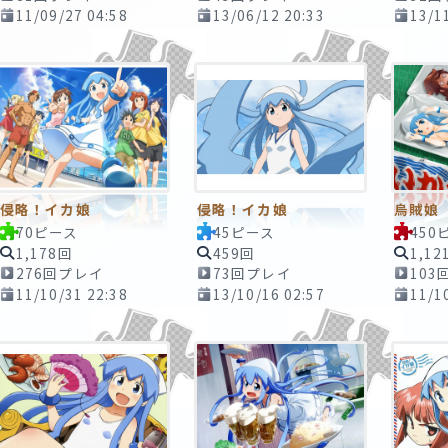
11/09/27 04:58
13/06/12 20:33
13/1
侵略！イカ娘
侵略！イカ娘
烏賊娘
70ピース
45ピース
450
1,178回
459回
1,12
276回プレイ
73回プレイ
103
11/10/31 22:38
13/10/16 02:57
11/1