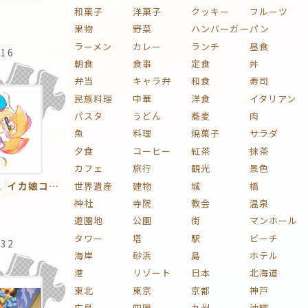
和菓子
洋菓子
クッキー
フルーツ
果物
野菜
ハンバーガー
パン
ラーメン
カレー
ランチ
昼食
:16
朝食
食事
定食
丼
弁当
キャラ弁
和食
寿司
民族料理
中華
洋食
イタリアン
パスタ
うどん
蕎麦
肉
魚
料理
焼菓子
サラダ
夕食
コーヒー
紅茶
抹茶
カフェ
旅行
観光
景色
スプラトゥーン、イカ娘コラボ
世界遺産
建物
城
橋
神社
寺院
教会
温泉
遊園地
公園
街
マンホール
タワー
塔
駅
ビーチ
:32
海岸
砂浜
島
ホテル
港
リゾート
日本
北海道
東北
東京
京都
神戸
広島
四国
九州
沖縄