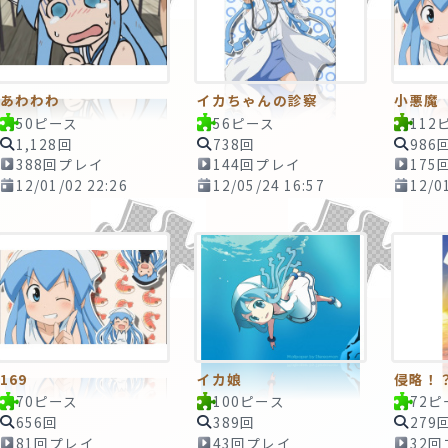
あわわわ
イカちゃんの診察
小悪魔
50ピース
56ピース
112
1,128回
738回
986
388回プレイ
144回プレイ
175
12/01/02 22:26
12/05/24 16:57
12/0
169
イカ娘
侵略！
70ピース
100ピース
72ピ
656回
389回
279
81回プレイ
43回プレイ
32