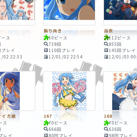
振り向き
浴衣
ピース
50ピース
112ピース
回
739回
855回
回プレイ
110回プレイ
145回プレイ
1/02 22:33
12/01/02 22:54
12/01/03 00
？イカ娘
167
168
ース
70ピース
70ピース
回
666回
636回
回プレイ
80回プレイ
98回プレイ