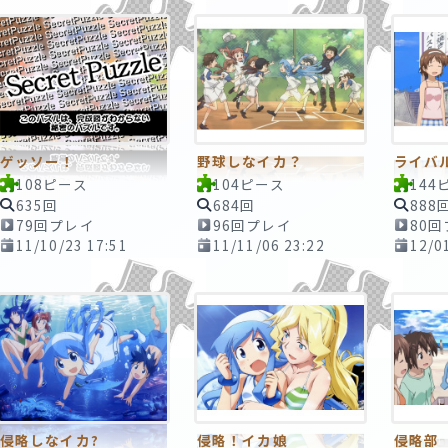
ゲッソー！
野球しなイカ？
ライバ
108ピース
104ピース
144
635回
684回
888
79回プレイ
96回プレイ
80
11/10/23 17:51
11/11/06 23:22
12/0
侵略しなイカ?
侵略！イカ娘
侵略部