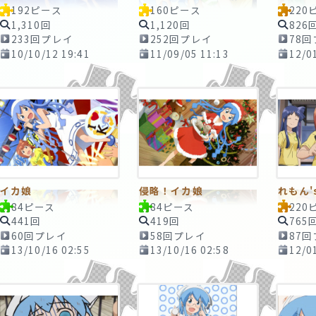
192ピース
160ピース
220
1,310回
1,120回
826
233回プレイ
252回プレイ
78
10/10/12 19:41
11/09/05 11:13
12/0
イカ娘
侵略！イカ娘
れもん'
84ピース
84ピース
220
441回
419回
765
60回プレイ
58回プレイ
87
13/10/16 02:55
13/10/16 02:58
12/0