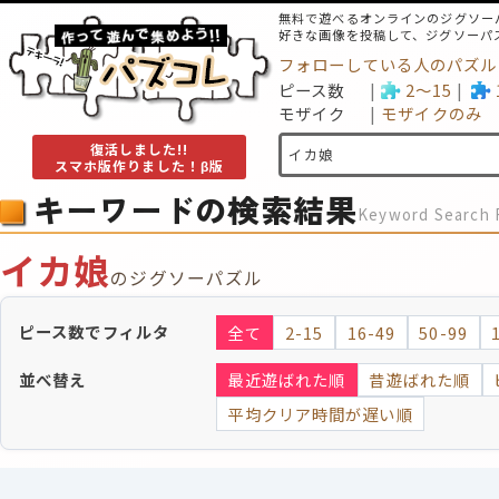
無料で遊べるオンラインのジグソー
好きな画像を投稿して、ジグソーパ
フォローしている人のパズル
ピース数
2～15
モザイク
モザイクのみ
復活しました!!
スマホ版作りました！β版
キーワードの検索結果
Keyword Search 
イカ娘
のジグソーパズル
ピース数でフィルタ
全て
2-15
16-49
50-99
並べ替え
最近遊ばれた順
昔遊ばれた順
平均クリア時間が遅い順