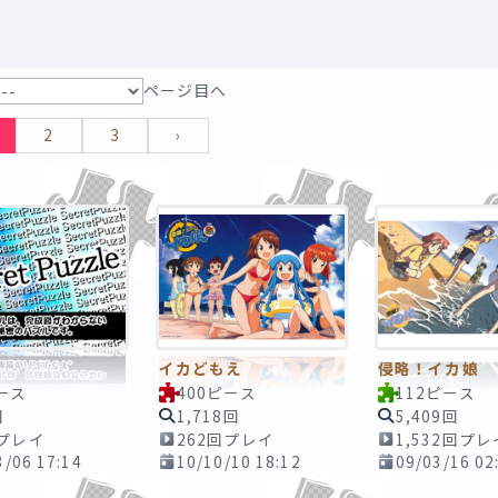
ページ目へ
2
3
›
イカどもえ
侵略！イカ娘
ース
400ピース
112ピース
回
1,718回
5,409回
回プレイ
262回プレイ
1,532回プレ
3/06 17:14
10/10/10 18:12
09/03/16 02