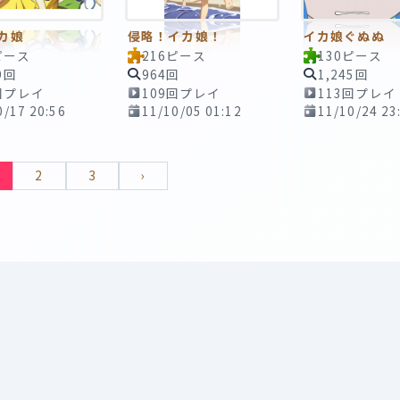
カ娘
侵略！イカ娘！
イカ娘ぐぬぬ
ピース
216ピース
130ピース
9回
964回
1,245回
回プレイ
109回プレイ
113回プレイ
0/17 20:56
11/10/05 01:12
11/10/24 23
2
3
›