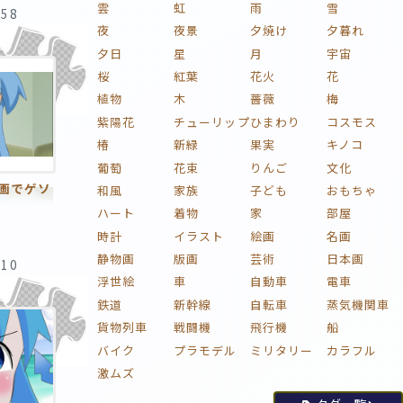
雲
虹
雨
雪
:58
夜
夜景
夕焼け
夕暮れ
夕日
星
月
宇宙
桜
紅葉
花火
花
植物
木
薔薇
梅
紫陽花
チューリップ
ひまわり
コスモス
椿
新緑
果実
キノコ
葡萄
花束
りんご
文化
画でゲソ
和風
家族
子ども
おもちゃ
ハート
着物
家
部屋
時計
イラスト
絵画
名画
静物画
版画
芸術
日本画
:10
浮世絵
車
自動車
電車
鉄道
新幹線
自転車
蒸気機関車
貨物列車
戦闘機
飛行機
船
バイク
プラモデル
ミリタリー
カラフル
激ムズ