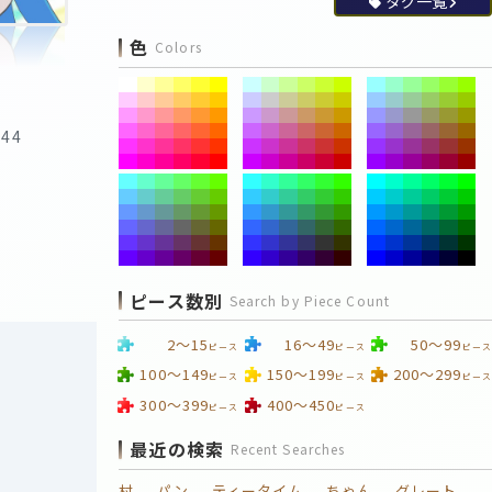
タグ一覧
色
Colors
:44
ピース数別
Search by Piece Count
2～15
16～49
50～99
ピース
ピース
ピース
100～149
150～199
200～299
ピース
ピース
ピース
300～399
400～450
ピース
ピース
最近の検索
Recent Searches
村
パン
ティータイム
ちゃん
グレート