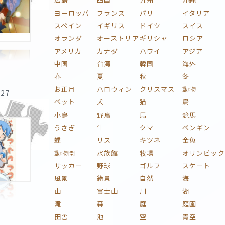
ヨーロッパ
フランス
パリ
イタリア
スペイン
イギリス
ドイツ
スイス
オランダ
オーストリア
ギリシャ
ロシア
アメリカ
カナダ
ハワイ
アジア
中国
台湾
韓国
海外
春
夏
秋
冬
お正月
ハロウィン
クリスマス
動物
:27
ペット
犬
猫
鳥
小鳥
野鳥
馬
競馬
うさぎ
牛
クマ
ペンギン
蝶
リス
キツネ
金魚
動物園
水族館
牧場
オリンピック
サッカー
野球
ゴルフ
スケート
風景
絶景
自然
海
山
富士山
川
湖
滝
森
庭
庭園
田舎
池
空
青空