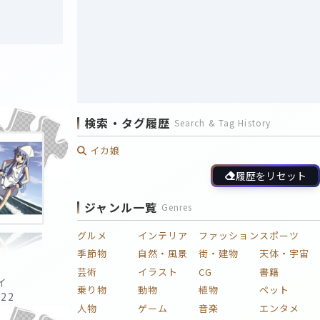
検索・タグ履歴
Search & Tag History
イカ娘
履歴をリセット
ジャンル一覧
Genres
グルメ
インテリア
ファッション
スポーツ
季節物
自然・風景
街・建物
天体・宇宙
芸術
イラスト
CG
書籍
イ
乗り物
動物
植物
ペット
:22
人物
ゲーム
音楽
エンタメ