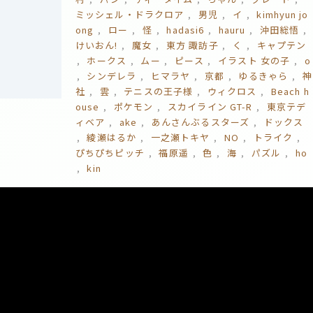
ミッシェル・ドラクロア
男児
イ
kimhyun jo
ong
ロー
怪
hadasi6
hauru
沖田総悟
けいおん!
魔女
東方 諏訪子
く
キャプテン
ホークス
ムー
ピース
イラスト 女の子
o
シンデレラ
ヒマラヤ
京都
ゆるきゃら
神
社
雲
テニスの王子様
ウィクロス
Beach h
ouse
ポケモン
スカイライン GT-R
東京テデ
ィベア
ake
あんさんぶるスターズ
ドックス
綾瀬はるか
一之瀬トキヤ
NO
トライク
ぴちぴちピッチ
福原遥
色
海
パズル
ho
kin