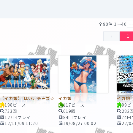
全90件 1〜40
‹
1
【イカ娘】 はい、チーズ☆
イカ娘
イカ娘
198ピース
117ピース
99ピ
733回
619回
282
127回プレイ
84回プレイ
74
12/11/09 11:20
19/08/27 00:02
22/0