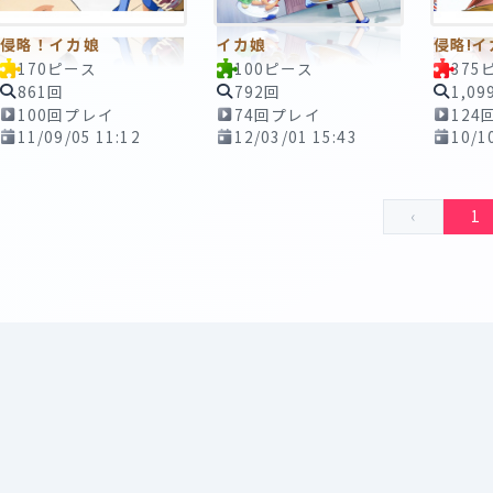
侵略！イカ娘
イカ娘
侵略!イ
170ピース
100ピース
375
861回
792回
1,09
100回プレイ
74回プレイ
124
11/09/05 11:12
12/03/01 15:43
10/1
‹
1