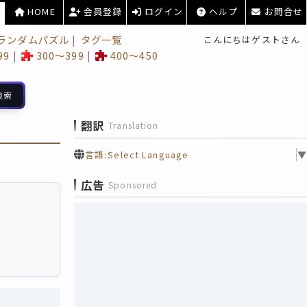
HOME
会員登録
ログイン
ヘルプ
お問合せ
ランダムパズル
タグ一覧
こんにちはゲストさん
99
300～399
400～450
検索
翻訳
Translation
言語:
Select Language
▼
広告
Sponsored