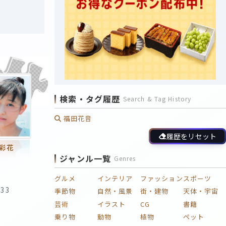
検索・タグ履歴
Search & Tag History
福田花音
履歴をリセット
彩花
ジャンル一覧
Genres
グルメ
インテリア
ファッション
スポーツ
:33
季節物
自然・風景
街・建物
天体・宇宙
芸術
イラスト
CG
書籍
乗り物
動物
植物
ペット