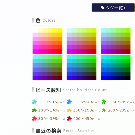
タグ一覧
色
Colors
ピース数別
Search by Piece Count
2～15
16～49
50～99
ピース
ピース
ピース
100～149
150～199
200～299
ピース
ピース
ピース
300～399
400～450
ピース
ピース
最近の検索
Recent Searches