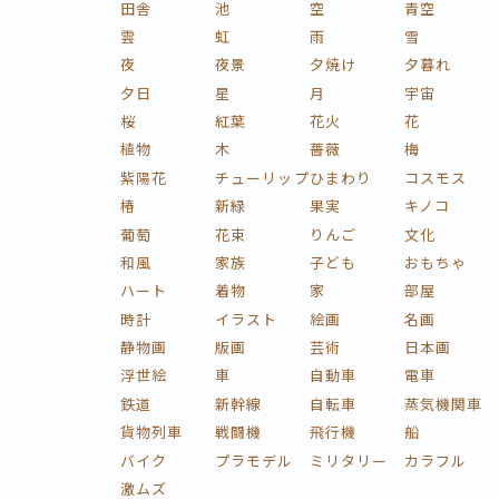
田舎
池
空
青空
雲
虹
雨
雪
夜
夜景
夕焼け
夕暮れ
夕日
星
月
宇宙
桜
紅葉
花火
花
植物
木
薔薇
梅
紫陽花
チューリップ
ひまわり
コスモス
椿
新緑
果実
キノコ
葡萄
花束
りんご
文化
和風
家族
子ども
おもちゃ
ハート
着物
家
部屋
時計
イラスト
絵画
名画
静物画
版画
芸術
日本画
浮世絵
車
自動車
電車
鉄道
新幹線
自転車
蒸気機関車
貨物列車
戦闘機
飛行機
船
バイク
プラモデル
ミリタリー
カラフル
激ムズ