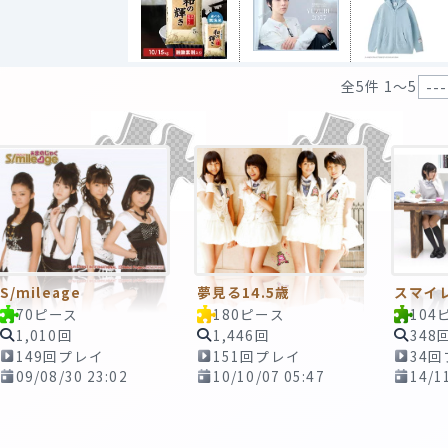
全5件 1〜5
S/mileage
夢見る14.5歳
スマイ
70ピース
180ピース
104
1,010回
1,446回
348
149回プレイ
151回プレイ
34
09/08/30 23:02
10/10/07 05:47
14/1