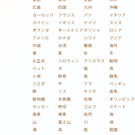
広島
四国
九州
沖縄
ヨーロッパ
フランス
パリ
イタリア
スペイン
イギリス
ドイツ
スイス
オランダ
オーストリア
ギリシャ
ロシア
アメリカ
カナダ
ハワイ
アジア
中国
台湾
韓国
海外
春
夏
秋
冬
お正月
ハロウィン
クリスマス
動物
ペット
犬
猫
鳥
小鳥
野鳥
馬
競馬
うさぎ
牛
クマ
ペンギン
蝶
リス
キツネ
金魚
動物園
水族館
牧場
オリンピック
サッカー
野球
ゴルフ
スケート
風景
絶景
自然
海
山
富士山
川
湖
滝
森
庭
庭園