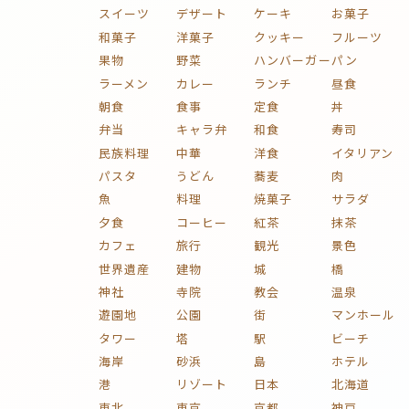
スイーツ
デザート
ケーキ
お菓子
和菓子
洋菓子
クッキー
フルーツ
果物
野菜
ハンバーガー
パン
ラーメン
カレー
ランチ
昼食
朝食
食事
定食
丼
弁当
キャラ弁
和食
寿司
民族料理
中華
洋食
イタリアン
パスタ
うどん
蕎麦
肉
魚
料理
焼菓子
サラダ
夕食
コーヒー
紅茶
抹茶
カフェ
旅行
観光
景色
世界遺産
建物
城
橋
神社
寺院
教会
温泉
遊園地
公園
街
マンホール
タワー
塔
駅
ビーチ
海岸
砂浜
島
ホテル
港
リゾート
日本
北海道
東北
東京
京都
神戸