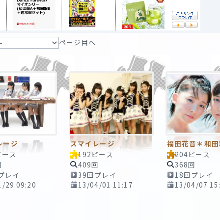
ページ目へ
レージ
スマイレージ
福田花音＊和田
ピース
192ピース
204ピース
回
409回
368回
回プレイ
39回プレイ
18回プレイ
1/29 09:20
13/04/01 11:17
13/04/07 15