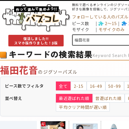
無料で遊べるオンラインのジグソー
好きな画像を投稿して、ジグソーパ
フォローしている人のパズル
ピース数
2～15
モザイク
モザイクのみ
復活しました!!
スマホ版作りました！β版
キーワードの検索結果
Keyword Search 
福田花音
のジグソーパズル
ピース数でフィルタ
全て
2-15
16-49
50-99
並べ替え
最近遊ばれた順
昔遊ばれた順
平均クリア時間が遅い順