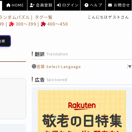
HOME
会員登録
ログイン
ヘルプ
お問合せ
ランダムパズル
タグ一覧
こんにちはゲストさん
99
300～399
400～450
検索
翻訳
Translation
言語:
Select Language
▼
広告
Sponsored