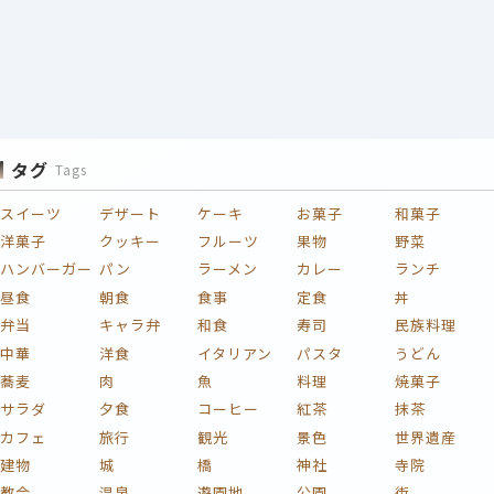
タグ
Tags
スイーツ
デザート
ケーキ
お菓子
和菓子
洋菓子
クッキー
フルーツ
果物
野菜
ハンバーガー
パン
ラーメン
カレー
ランチ
昼食
朝食
食事
定食
丼
弁当
キャラ弁
和食
寿司
民族料理
中華
洋食
イタリアン
パスタ
うどん
蕎麦
肉
魚
料理
焼菓子
サラダ
夕食
コーヒー
紅茶
抹茶
カフェ
旅行
観光
景色
世界遺産
建物
城
橋
神社
寺院
教会
温泉
遊園地
公園
街