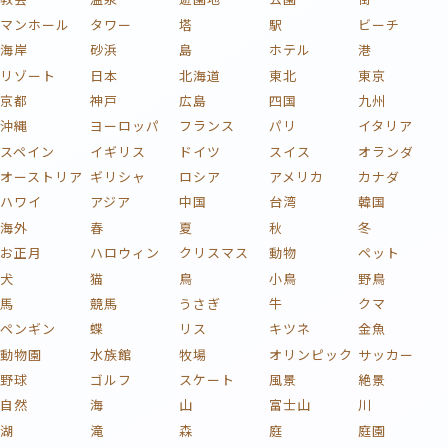
マンホール
タワー
塔
駅
ビーチ
海岸
砂浜
島
ホテル
港
リゾート
日本
北海道
東北
東京
京都
神戸
広島
四国
九州
沖縄
ヨーロッパ
フランス
パリ
イタリア
スペイン
イギリス
ドイツ
スイス
オランダ
オーストリア
ギリシャ
ロシア
アメリカ
カナダ
ハワイ
アジア
中国
台湾
韓国
海外
春
夏
秋
冬
お正月
ハロウィン
クリスマス
動物
ペット
犬
猫
鳥
小鳥
野鳥
馬
競馬
うさぎ
牛
クマ
ペンギン
蝶
リス
キツネ
金魚
動物園
水族館
牧場
オリンピック
サッカー
野球
ゴルフ
スケート
風景
絶景
自然
海
山
富士山
川
湖
滝
森
庭
庭園