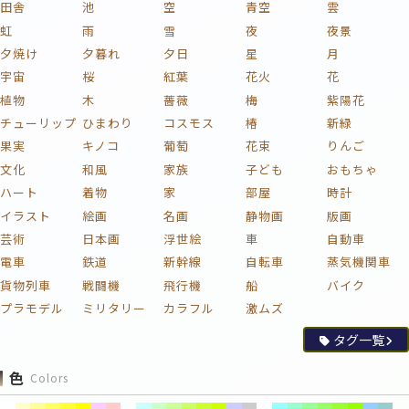
田舎
池
空
青空
雲
虹
雨
雪
夜
夜景
夕焼け
夕暮れ
夕日
星
月
宇宙
桜
紅葉
花火
花
植物
木
薔薇
梅
紫陽花
チューリップ
ひまわり
コスモス
椿
新緑
果実
キノコ
葡萄
花束
りんご
文化
和風
家族
子ども
おもちゃ
ハート
着物
家
部屋
時計
イラスト
絵画
名画
静物画
版画
芸術
日本画
浮世絵
車
自動車
電車
鉄道
新幹線
自転車
蒸気機関車
貨物列車
戦闘機
飛行機
船
バイク
プラモデル
ミリタリー
カラフル
激ムズ
タグ一覧
色
Colors