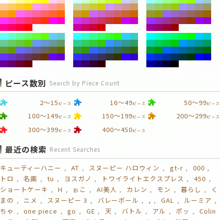
ピース数別
Search by Piece Count
2～15
16～49
50～99
ピース
ピース
ピース
100～149
150～199
200～299
ピース
ピース
ピース
300～399
400～450
ピース
ピース
最近の検索
Recent Searches
キューティーハニー
AT
スヌーピー ハロウィン
gt-r
000
トロ
名画
tu
ヨスガノ
トワイライトエクスプレス
450
ショートケーキ
H
ぉこ
AI美人
カレン
モン
暮らし
く
まの
ニメ
スヌーピー 3
バレーボール
,
GAL
ルーミア
ちゃ
one piece
go
GE
天
バトル
アル
ポッ
Colin