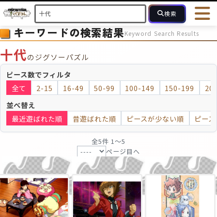
検索
キーワードの検索結果
Keyword Search Results
HOME
会員登録
ログイン
ヘルプ
お問合せ
十代
のジグソーパズル
フォローしている人のパズル
人気のパズル
最近投稿された
ピース数でフィルタ
全て
2-15
16-49
50-99
100-149
150-199
20
2～15
16～49
50～99
100
ピース数
並べ替え
最近遊ばれた順
昔遊ばれた順
ピースが少ない順
ピース
モザイクのみ
モザイク
全5件 1〜5
ページ目へ